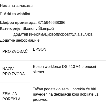
Нема на залихама
Add to wishlist
Шифра производа:
8715946638386
Категорије:
Skeneri
,
Štampači
ДОДАТНЕ ИНФОРМАЦИЈЕ
ОПИС
DOSTAVA & SLANJE
Додатне информације
EPSON
PROIZVOĐAČ
Epson workforce DS-410 A4 prenosni
NAZIV
skener
PROIZVODA
Tačan podatak o zemlji porekla će biti
ZEMLJA
naveden na deklaraciji koju dobijate uz
POREKLA
proizvod.