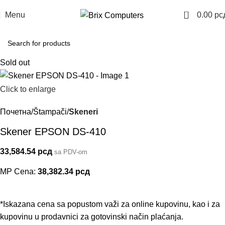
0
Menu
0.00
рс
Sold out
Click to enlarge
Почетна
Štampači
Skeneri
Skener EPSON DS-410
33,584.54
рсд
sa PDV-om
MP Cena:
38,382.34
рсд
*Iskazana cena sa popustom važi za online kupovinu, kao i za
kupovinu u prodavnici za gotovinski način plaćanja.