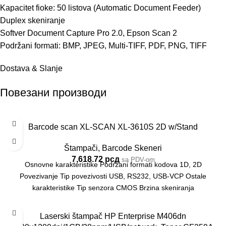
Kapacitet fioke: 50 listova (Automatic Document Feeder)
Duplex skeniranje
Softver Document Capture Pro 2.0, Epson Scan 2
Podržani formati: BMP, JPEG, Multi-TIFF, PDF, PNG, TIFF
Dostava & Slanje
Повезани производи
Barcode scan XL-SCAN XL-3610S 2D w/Stand
Štampači
,
Barcode Skeneri
7,618.72
рсд
sa PDV-om
Osnovne karakteristike Podržani formati kodova 1D, 2D
Povezivanje Tip povezivosti USB, RS232, USB-VCP Ostale
karakteristike Tip senzora CMOS Brzina skeniranja
Laserski štampač HP Enterprise M406dn