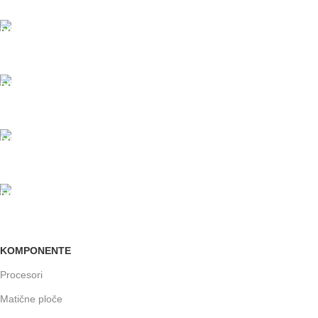
ODLOŽENO PLAĆANJE
Čekovima do 6 rata, kao i kreditnim karticama
PLAĆANJE KARTICAMA
U maloprodajnom objektu
24/7 PODRŠKA
Brinemo o vašim mašinama
GARANCIJA
Garancija i fiskalni račun za sve
KOMPONENTE
Procesori
Matične ploče