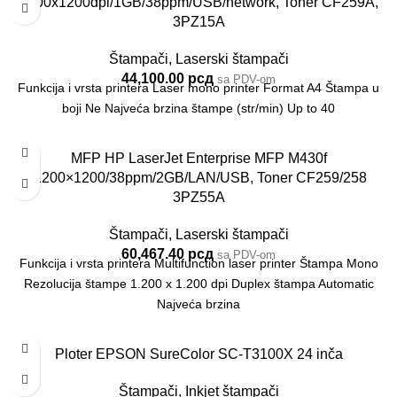
1200x1200dpi/1GB/38ppm/USB/network, Toner CF259A,
3PZ15A
Štampači
,
Laserski štampači
44,100.00
рсд
sa PDV-om
Funkcija i vrsta printera Laser mono printer Format A4 Štampa u
boji Ne Najveća brzina štampe (str/min) Up to 40
MFP HP LaserJet Enterprise MFP M430f
/1200×1200/38ppm/2GB/LAN/USB, Toner CF259/258
3PZ55A
Štampači
,
Laserski štampači
60,467.40
рсд
sa PDV-om
Funkcija i vrsta printera Multifunction laser printer Štampa Mono
Rezolucija štampe 1.200 x 1.200 dpi Duplex štampa Automatic
Najveća brzina
Ploter EPSON SureColor SC-T3100X 24 inča
Štampači
,
Inkjet štampači