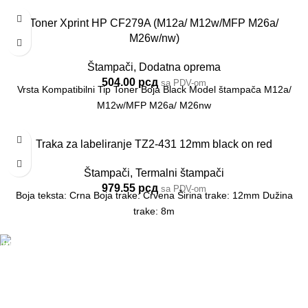
Toner Xprint HP CF279A (M12a/ M12w/MFP M26a/
M26w/nw)
Štampači
,
Dodatna oprema
504.00
рсд
sa PDV-om
Vrsta Kompatibilni Tip Toner Boja Black Model štampača M12a/
M12w/MFP M26a/ M26nw
Traka za labeliranje TZ2-431 12mm black on red
Štampači
,
Termalni štampači
979.55
рсд
sa PDV-om
Boja teksta: Crna Boja trake: Crvena Širina trake: 12mm Dužina
trake: 8m
DOSTAVA
Pakete šaljemo PostExpress-om. Dostava je besplatna
za porudžbine veće od 15.000 rsd uz obavezno
avansno plaćanje