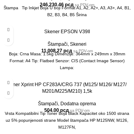
246,230.46
рсд
sa PDV-om
Štampa Tip Inkjet Boja U boji Format A1, A2, A2+, A3, A3+, A4, B1,
B2, B3, B4, B5 Širina
Skener EPSON V39II
Štampači
,
Skeneri
11,008.27
рсд
sa PDV-om
Boja: Crna Masa: 1.5kg Dimenzije: 364mm x 249mm x 39mm
Format: A4 Tip: Flatbed Senzor: CIS (Contact Image Sensor)
Lampa:
Toner Xprint HP CF283A/CRG 737 (M125/ M126/ M127/
M201/M225/M210) 1,5k
Štampači
,
Dodatna oprema
504.00
рсд
sa PDV-om
Vrsta Kompatibilni Tip Toner Boja Black Kapacitet oko 1500 strana
uz 5% popunjenosti strane Model štampača HP M125NW, M126,
M127FN,