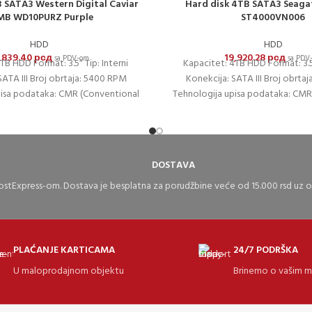
B SATA3 Western Digital Caviar
Hard disk 4TB SATA3 Seagat
MB WD10PURZ Purple
ST4000VN006
HDD
HDD
,839.40
рсд
19,920.28
рсд
sa PDV-om
sa PDV
TB HDD Format: 3.5″ Tip: Interni
Kapacitet: 4TB HDD Format: 3.5″
SATA III Broj obrtaja: 5400 RPM
Konekcija: SATA III Broj obrta
pisa podataka: CMR (Conventional
Tehnologija upisa podataka: CMR
Magnetic
Magnetic
DOSTAVA
stExpress-om. Dostava je besplatna za porudžbine veće od 15.000 rsd uz
PLAĆANJE KARTICAMA
24/7 PODRŠKA
U maloprodajnom objektu
Brinemo o vašim 