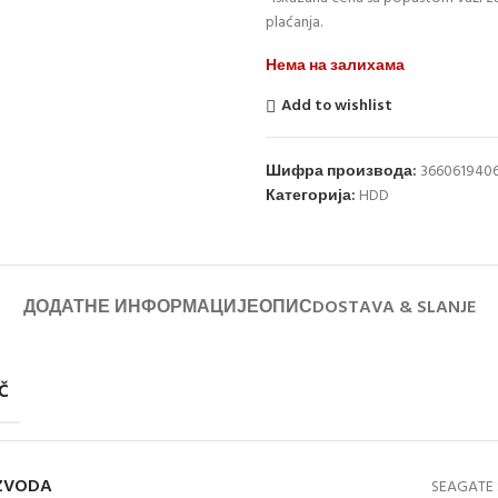
plaćanja.
Нема на залихама
Add to wishlist
Шифра производа:
366061940
Категорија:
HDD
ДОДАТНЕ ИНФОРМАЦИЈЕ
ОПИС
DOSTAVA & SLANJE
Č
IZVODA
SEAGATE 