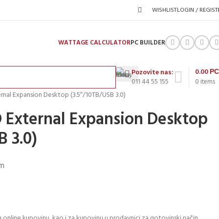
WISHLIST
LOGIN / REGIST
WATTAGE CALCULATOR
PC BUILDER
0.00
Р
Pozovite nas:
011 44 55 155
0
items
nal Expansion Desktop (3.5″/10TB/USB 3.0)
External Expansion Desktop
B 3.0)
m
 online kupovinu, kao i za kupovinu u prodavnici za gotovinski način