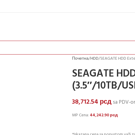
Почетна
HDD
SEAGATE HDD Exter
SEAGATE HDD 
(3.5″/10TB/US
38,712.54
рсд
sa PDV-o
MP Cena:
44,242.90
рсд
*Iskazana cena sa popustom važi za