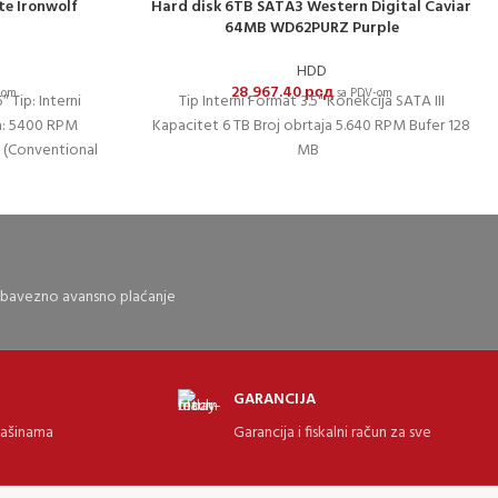
e Ironwolf
Hard disk 6TB SATA3 Western Digital Caviar
64MB WD62PURZ Purple
HDD
28,967.40
рсд
-om
sa PDV-om
 Tip: Interni
Tip Interni Format 3.5" Konekcija SATA III
ja: 5400 RPM
Kapacitet 6 TB Broj obrtaja 5.640 RPM Bufer 128
 (Conventional
MB
 obavezno avansno plaćanje
GARANCIJA
mašinama
Garancija i fiskalni račun za sve