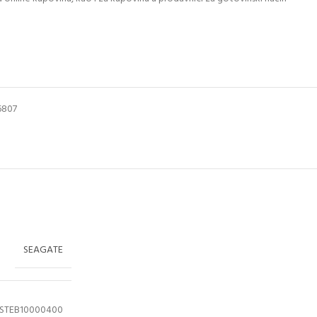
6807
SEAGATE
STEB10000400