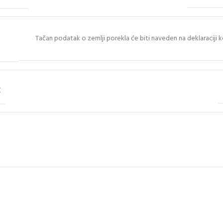
Tačan podatak o zemlji porekla će biti naveden na deklaraciji k
E