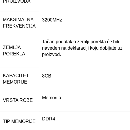
PROIZVODA
MAKSIMALNA
3200MHz
FREKVENCIJA
Tačan podatak o zemlji porekla će biti
ZEMLJA
naveden na deklaraciji koju dobijate uz
POREKLA
proizvod.
KAPACITET
8GB
MEMORIJE
Memorija
VRSTA ROBE
DDR4
TIP MEMORIJE