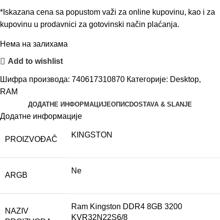
*Iskazana cena sa popustom važi za online kupovinu, kao i za
kupovinu u prodavnici za gotovinski način plaćanja.
Нема на залихама
Add to wishlist
Шифра производа:
740617310870
Категорије:
Desktop
,
RAM
ДОДАТНЕ ИНФОРМАЦИЈЕ
ОПИС
DOSTAVA & SLANJE
Додатне информације
KINGSTON
PROIZVOĐAČ
Ne
ARGB
Ram Kingston DDR4 8GB 3200
NAZIV
KVR32N22S6/8