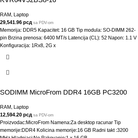
RAM
,
Laptop
29,541.96
рсд
sa PDV-om
Memorija: DDR5 Kapacitet: 16 GB Tip modula: SO-DIMM 262-
pin Brzina prenosa: 6400 MT/s Latencija (CL): 52 Napon: 1.1 V
Konfiguracija: 1Rx8, 2G x
SODIMM MicroFrom DDR4 16GB PC3200
RAM
,
Laptop
12,594.20
рсд
sa PDV-om
Proizvodac:MicroFrom Namena:Za desktop racunar Tip
memorije:DDR4 Kolicina memorije:16 GB Radni takt :3200
MHz Hladnjaci:Ne Pakovanje:1 x 16 GB