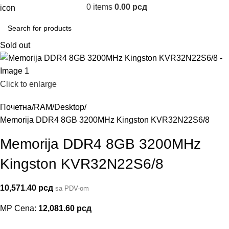
0
items
0.00
рсд
Sold out
Click to enlarge
Почетна
RAM
Desktop
Memorija DDR4 8GB 3200MHz Kingston KVR32N22S6/8
Memorija DDR4 8GB 3200MHz
Kingston KVR32N22S6/8
10,571.40
рсд
sa PDV-om
MP Cena:
12,081.60
рсд