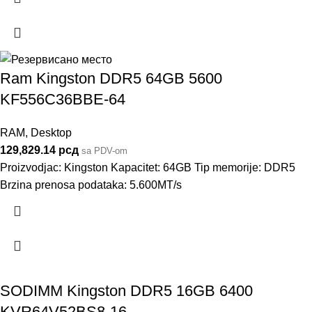
Ram Kingston DDR5 64GB 5600
KF556C36BBE-64
RAM
,
Desktop
129,829.14
рсд
sa PDV-om
Proizvodjac: Kingston Kapacitet: 64GB Tip memorije: DDR5
Brzina prenosa podataka: 5.600MT/s
SODIMM Kingston DDR5 16GB 6400
KVR64V52BS8-16