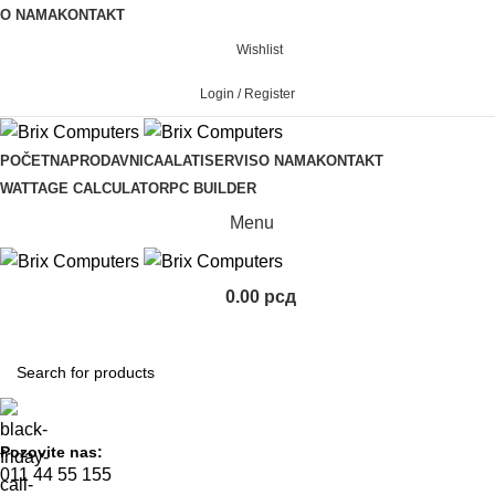
O NAMA
KONTAKT
Wishlist
Login / Register
POČETNA
PRODAVNICA
ALATI
SERVIS
O NAMA
KONTAKT
WATTAGE CALCULATOR
PC BUILDER
Menu
0.00
рсд
KOMPONENTE
Pozovite nas:
011 44 55 155