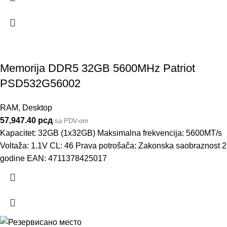
Memorija DDR5 32GB 5600MHz Patriot
PSD532G56002
RAM
,
Desktop
57,947.40
рсд
sa PDV-om
Kapacitet: 32GB (1x32GB) Maksimalna frekvencija: 5600MT/s
Voltaža: 1.1V CL: 46 Prava potrošača: Zakonska saobraznost 2
godine EAN: 4711378425017