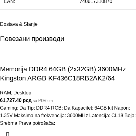
EAN:
740617310870
Dostava & Slanje
Повезани производи
Memorija DDR4 64GB (2x32GB) 3600MHz
Kingston ARGB KF436C18RB2AK2/64
RAM
,
Desktop
61,727.40
рсд
sa PDV-om
Gaming: Da Tip: DDR4 RGB: Da Kapacitet: 64GB kit Napon:
1.35V Maksimalna frekvencija: 3600MHz Latencija: CL18 Boja:
Srebrna Prava potrošača: