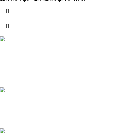
DOSTAVA
Pakete šaljemo PostExpress-om. Dostava je besplatna za
porudžbine veće od 15.000 rsd uz obavezno avansno plaćanje
ODLOŽENO PLAĆANJE
Čekovima do 6 rata, kao i kreditnim karticama