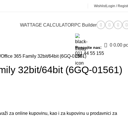
Wishlist
Login / Regist
WATTAGE CALCULATOR
PC Builder
0
0.00
р
Pozovite nas:
011 44 55 155
Office 365 Family 32bit/64bit (6GQ-01561)
mily 32bit/64bit (6GQ-01561)
aži za online kupovinu, kao i za kupovinu u prodavnici za