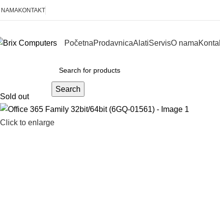
 NAMA
KONTAKT
Početna
Prodavnica
Alati
Servis
O nama
Konta
KOMPONENTE
Search
Sold out
Click to enlarge