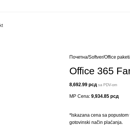
kt
Почетна
Softver
Office paketi
Office 365 Fa
8,692.99
рсд
sa PDV-om
MP Cena:
9,934.85
рсд
*Iskazana cena sa popustom v
gotovinski način plaćanja.