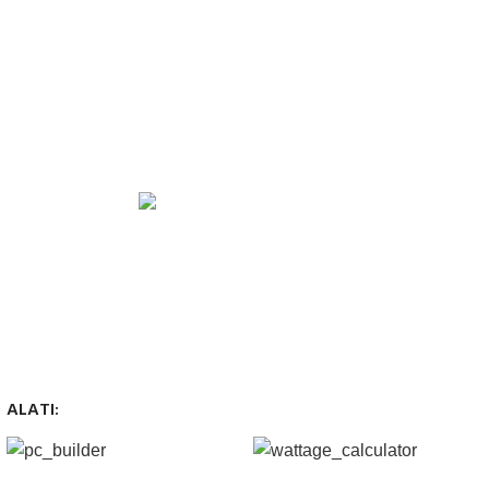
z obavezno avansno plaćanje
GARANCIJA
Garancija i fiskalni račun za sve
ALATI: