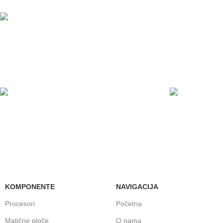
Pakete šaljemo PostExpress-
ODLOŽENO PLAĆANJE
PLAĆANJE K
Čekovima do 6 rata, kao i kreditnim
U maloprodajn
karticama
KOMPONENTE
NAVIGACIJA
Procesori
Početna
Matične ploče
O nama