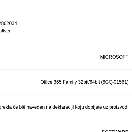
2862034
oftver
MICROSOFT
Office 365 Family 32bit/64bit (6GQ-01561)
rekla će biti naveden na deklaraciji koju dobijate uz proizvod.