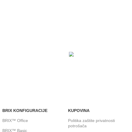
DOSTAVA
om. Dostava je besplatna za porudžbine veće od 15.000 rsd u
ARTICAMA
24/7 PODRŠKA
om objektu
Brinemo o vašim mašinama
BRIX KONFIGURACIJE
KUPOVINA
BRIX™ Office
Politika zaštite privatnosti
potrošača
BRIX™ Basic