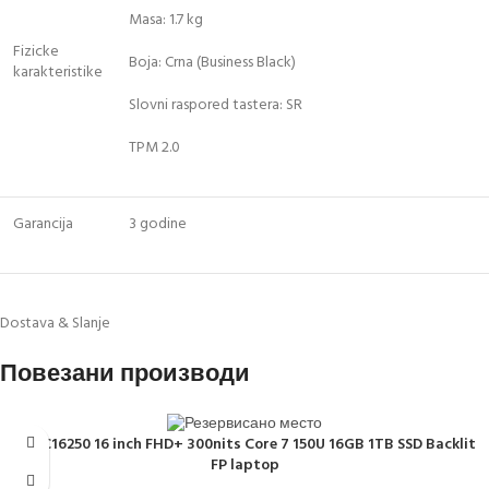
Masa: 1.7 kg
Fizicke
Boja: Crna (Business Black)
karakteristike
Slovni raspored tastera: SR
TPM 2.0
Garancija
3 godine
Dostava & Slanje
Повезани производи
16 DC16250 16 inch FHD+ 300nits Core 7 150U 16GB 1TB SSD Backlit
FP laptop