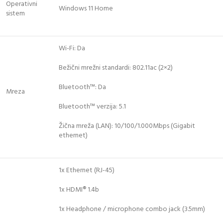
Operativni
Windows 11 Home
sistem
Wi-Fi: Da
Bežični mrežni standardi: 802.11ac (2×2)
Bluetooth™: Da
Mreza
Bluetooth™ verzija: 5.1
Žična mreža (LAN): 10/100/1.000Mbps (Gigabit
ethernet)
1x Ethernet (RJ-45)
1x HDMI® 1.4b
1x Headphone / microphone combo jack (3.5mm)