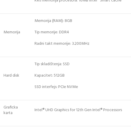
Keš memorija procesora: 10MB Intel® Smart cache
Memorija (RAM): 8GB
Memorija
Tip memorije: DDR4
Radni takt memorije: 3.200MHz
Tip skladištenja: SSD
Hard disk
Kapacitet: 512GB
SSD interfejs: PCIe NVMe
Graficka
Intel® UHD Graphics for 12th Gen Intel® Processors
karta