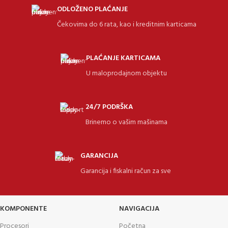
ODLOŽENO PLAĆANJE
Čekovima do 6 rata, kao i kreditnim karticama
PLAĆANJE KARTICAMA
U maloprodajnom objektu
24/7 PODRŠKA
Brinemo o vašim mašinama
GARANCIJA
Garancija i fiskalni račun za sve
KOMPONENTE
NAVIGACIJA
Procesori
Početna