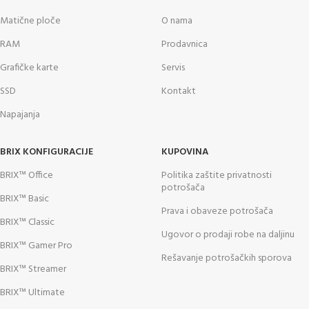
Matične ploče
O nama
RAM
Prodavnica
Grafičke karte
Servis
SSD
Kontakt
Napajanja
BRIX KONFIGURACIJE
KUPOVINA
BRIX™ Office
Politika zaštite privatnosti
potrošača
BRIX™ Basic
Prava i obaveze potrošača
BRIX™ Classic
Ugovor o prodaji robe na daljinu
BRIX™ Gamer Pro
Rešavanje potrošačkih sporova
BRIX™ Streamer
BRIX™ Ultimate