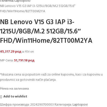
Почетна
Laptopovi
NB Lenovo V15 G3 IAP i3-1215U/8GB/M.2 512GB/15.6″
FHD/Win11Home/82TT00M2YA
NB Lenovo V15 G3 IAP i3-
1215U/8GB/M.2 512GB/15.6″
FHD/Win11Home/82TT00M2YA
45,317.29
рсд
sa PDV-om
MP Cena:
51,791.18
рсд
*Iskazana cena sa popustom važi za online kupovinu, kao i za kupovinu u
prodavnici za gotovinski način plaćanja.
Нема на залихама
Add to wishlist
Шифра производа:
2024290700003
Категорија:
Laptopovi