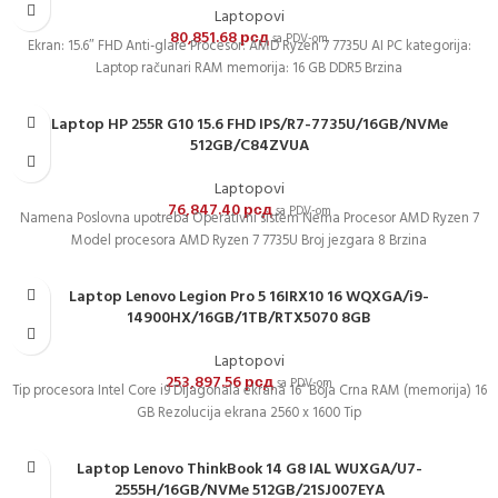
Laptopovi
80,851.68
рсд
sa PDV-om
Ekran: 15.6″ FHD Anti-glare Procesor: AMD Ryzen 7 7735U AI PC kategorija:
Laptop računari RAM memorija: 16 GB DDR5 Brzina
Laptop HP 255R G10 15.6 FHD IPS/R7-7735U/16GB/NVMe
512GB/C84ZVUA
Laptopovi
76,847.40
рсд
sa PDV-om
Namena Poslovna upotreba Operativni sistem Nema Procesor AMD Ryzen 7
Model procesora AMD Ryzen 7 7735U Broj jezgara 8 Brzina
Laptop Lenovo Legion Pro 5 16IRX10 16 WQXGA/i9-
14900HX/16GB/1TB/RTX5070 8GB
Laptopovi
253,897.56
рсд
sa PDV-om
Tip procesora Intel Core i9 Dijagonala ekrana 16“ Boja Crna RAM (memorija) 16
GB Rezolucija ekrana 2560 x 1600 Tip
Laptop Lenovo ThinkBook 14 G8 IAL WUXGA/U7-
2555H/16GB/NVMe 512GB/21SJ007EYA