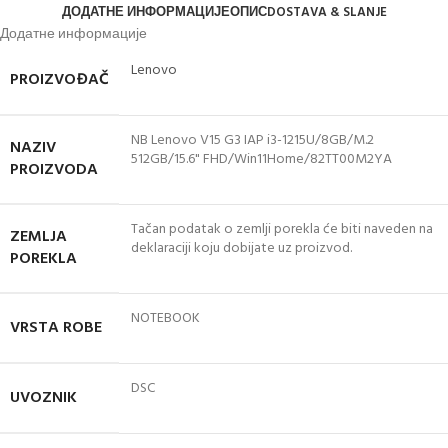
ДОДАТНЕ ИНФОРМАЦИЈЕ
ОПИС
DOSTAVA & SLANJE
Додатне информације
Lenovo
PROIZVOĐAČ
NB Lenovo V15 G3 IAP i3-1215U/8GB/M.2
NAZIV
512GB/15.6" FHD/Win11Home/82TT00M2YA
PROIZVODA
Tačan podatak o zemlji porekla će biti naveden na
ZEMLJA
deklaraciji koju dobijate uz proizvod.
POREKLA
NOTEBOOK
VRSTA ROBE
DSC
UVOZNIK