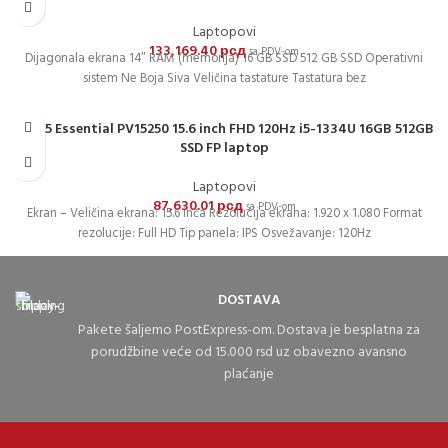
Laptopovi
133,169.40
рсд
sa PDV-om
Dijagonala ekrana 14″ RAM (memorija) 16 GB SSD 512 GB SSD Operativni
sistem Ne Boja Siva Veličina tastature Tastatura bez
Pro 15 Essential PV15250 15.6 inch FHD 120Hz i5-1334U 16GB 512GB
SSD FP laptop
Laptopovi
87,630.01
рсд
sa PDV-om
Ekran – Veličina ekrana: 15.6 inča Rezolucija ekrana: 1.920 x 1.080 Format
rezolucije: Full HD Tip panela: IPS Osvežavanje: 120Hz
DOSTAVA
Pakete šaljemo PostExpress-om. Dostava je besplatna za
porudžbine veće od 15.000 rsd uz obavezno avansno
plaćanje