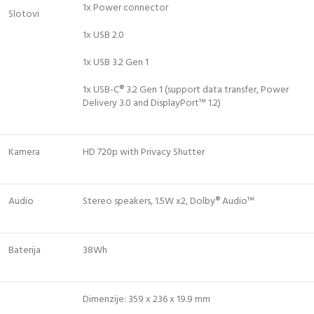
1x Power connector
Slotovi
1x USB 2.0
1x USB 3.2 Gen 1
1x USB-C® 3.2 Gen 1 (support data transfer, Power
Delivery 3.0 and DisplayPort™ 1.2)
Kamera
HD 720p with Privacy Shutter
Audio
Stereo speakers, 1.5W x2, Dolby® Audio™
Baterija
38Wh
Dimenzije: 359 x 236 x 19.9 mm