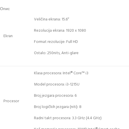
Опис
Veličina ekrana: 15.6″
Rezolucija ekrana: 1920 x 1080
Ekran
Format rezolucije: Full HD
Ostalo: 250nits, Anti-glare
Klasa procesora: Intel® Core™ i3
Model procesora: i3-1215U
Broj jezgara procesora: 6
Procesor
Broj logičkih jezgara (niti): 8
Radni takt procesora: 3.3 GHz (4.4 GHz)