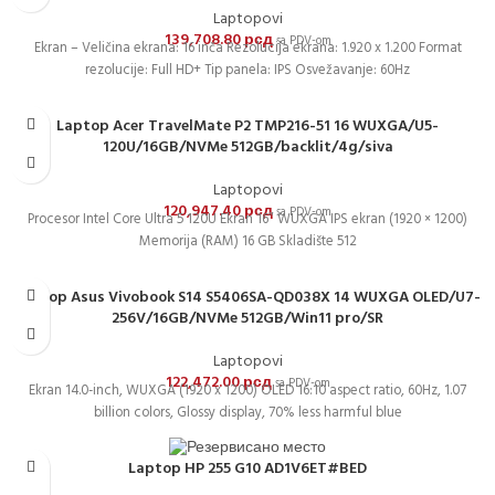
Laptopovi
139,708.80
рсд
sa PDV-om
Ekran – Veličina ekrana: 16 inča Rezolucija ekrana: 1.920 x 1.200 Format
rezolucije: Full HD+ Tip panela: IPS Osvežavanje: 60Hz
Laptop Acer TravelMate P2 TMP216-51 16 WUXGA/U5-
120U/16GB/NVMe 512GB/backlit/4g/siva
Laptopovi
120,947.40
рсд
sa PDV-om
Procesor Intel Core Ultra 5 120U Ekran 16″ WUXGA IPS ekran (1920 × 1200)
Memorija (RAM) 16 GB Skladište 512
Laptop Asus Vivobook S14 S5406SA-QD038X 14 WUXGA OLED/U7-
256V/16GB/NVMe 512GB/Win11 pro/SR
Laptopovi
122,472.00
рсд
sa PDV-om
Ekran 14.0-inch, WUXGA (1920 x 1200) OLED 16:10 aspect ratio, 60Hz, 1.07
billion colors, Glossy display, 70% less harmful blue
Laptop HP 255 G10 AD1V6ET#BED