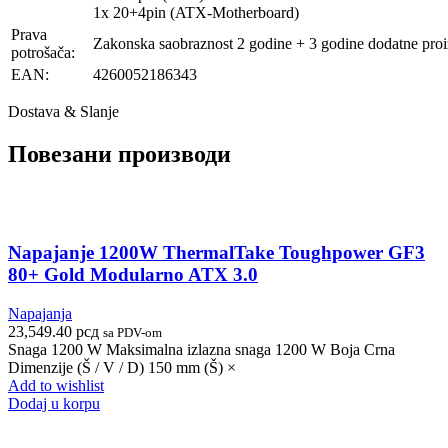
1x 20+4pin (ATX-Motherboard)
Prava
Zakonska saobraznost 2 godine + 3 godine dodatne pro
potrošača:
EAN:
4260052186343
Dostava & Slanje
Повезани производи
Napajanje 1200W ThermalTake Toughpower GF3
80+ Gold Modularno ATX 3.0
Napajanja
23,549.40
рсд
sa PDV-om
Snaga 1200 W Maksimalna izlazna snaga 1200 W Boja Crna
Dimenzije (Š / V / D) 150 mm (Š) ×
Add to wishlist
Dodaj u korpu