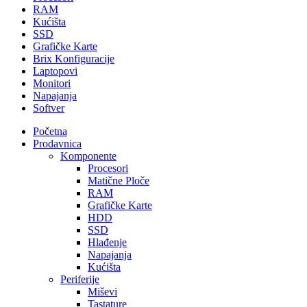
RAM
Kućišta
SSD
Grafičke Karte
Brix Konfiguracije
Laptopovi
Monitori
Napajanja
Softver
Početna
Prodavnica
Komponente
Procesori
Matične Ploče
RAM
Grafičke Karte
HDD
SSD
Hlađenje
Napajanja
Kućišta
Periferije
Miševi
Tastature