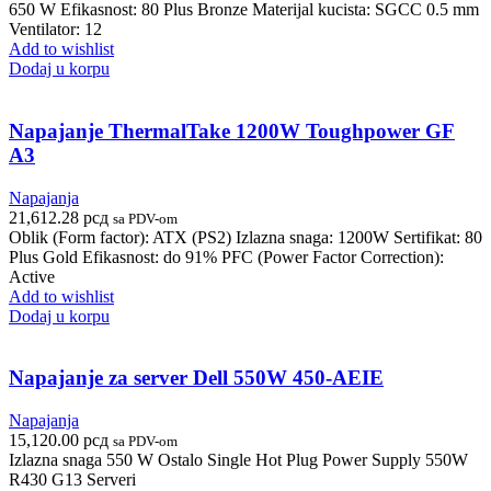
650 W Efikasnost: 80 Plus Bronze Materijal kucista: SGCC 0.5 mm
Ventilator: 12
Add to wishlist
Dodaj u korpu
Napajanje ThermalTake 1200W Toughpower GF
A3
Napajanja
21,612.28
рсд
sa PDV-om
Oblik (Form factor): ATX (PS2) Izlazna snaga: 1200W Sertifikat: 80
Plus Gold Efikasnost: do 91% PFC (Power Factor Correction):
Active
Add to wishlist
Dodaj u korpu
Napajanje za server Dell 550W 450-AEIE
Napajanja
15,120.00
рсд
sa PDV-om
Izlazna snaga 550 W Ostalo Single Hot Plug Power Supply 550W
R430 G13 Serveri