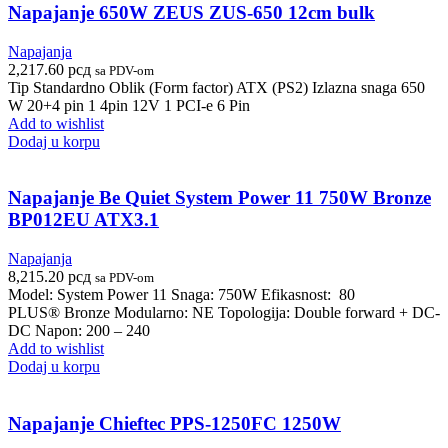
Napajanje 650W ZEUS ZUS-650 12cm bulk
Napajanja
2,217.60
рсд
sa PDV-om
Tip Standardno Oblik (Form factor) ATX (PS2) Izlazna snaga 650
W 20+4 pin 1 4pin 12V 1 PCI-e 6 Pin
Add to wishlist
Dodaj u korpu
Napajanje Be Quiet System Power 11 750W Bronze
BP012EU ATX3.1
Napajanja
8,215.20
рсд
sa PDV-om
Model: System Power 11 Snaga: 750W Efikasnost: 80
PLUS® Bronze Modularno: NE Topologija: Double forward + DC-
DC Napon: 200 – 240
Add to wishlist
Dodaj u korpu
Napajanje Chieftec PPS-1250FC 1250W