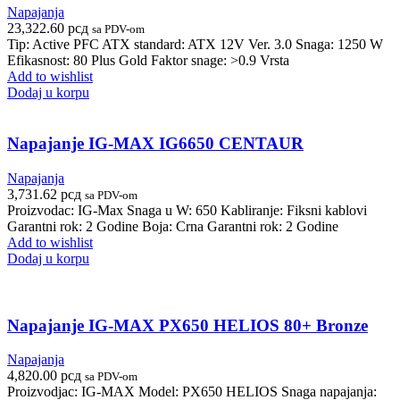
Napajanja
23,322.60
рсд
sa PDV-om
Tip: Active PFC ATX standard: ATX 12V Ver. 3.0 Snaga: 1250 W
Efikasnost: 80 Plus Gold Faktor snage: >0.9 Vrsta
Add to wishlist
Dodaj u korpu
Napajanje IG-MAX IG6650 CENTAUR
Napajanja
3,731.62
рсд
sa PDV-om
Proizvodac: IG-Max Snaga u W: 650 Kabliranje: Fiksni kablovi
Garantni rok: 2 Godine Boja: Crna Garantni rok: 2 Godine
Add to wishlist
Dodaj u korpu
Napajanje IG-MAX PX650 HELIOS 80+ Bronze
Napajanja
4,820.00
рсд
sa PDV-om
Proizvodjac: IG-MAX Model: PX650 HELIOS Snaga napajanja: