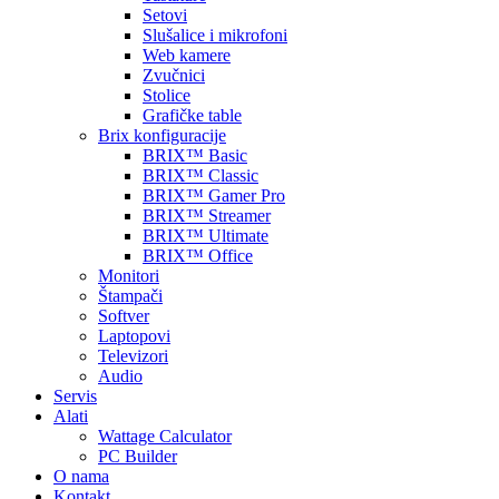
Setovi
Slušalice i mikrofoni
Web kamere
Zvučnici
Stolice
Grafičke table
Brix konfiguracije
BRIX™ Basic
BRIX™ Classic
BRIX™ Gamer Pro
BRIX™ Streamer
BRIX™ Ultimate
BRIX™ Office
Monitori
Štampači
Softver
Laptopovi
Televizori
Audio
Servis
Alati
Wattage Calculator
PC Builder
O nama
Kontakt