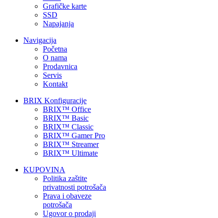
Grafičke karte
SSD
Napajanja
Navigacija
Početna
O nama
Prodavnica
Servis
Kontakt
BRIX Konfiguracije
BRIX™ Office
BRIX™ Basic
BRIX™ Classic
BRIX™ Gamer Pro
BRIX™ Streamer
BRIX™ Ultimate
KUPOVINA
Politika zaštite
privatnosti potrošača
Prava i obaveze
potrošača
Ugovor o prodaji