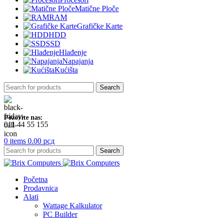
Matične Ploče
RAM
Grafičke Karte
HDD
SSD
Hlađenje
Napajanja
Kućišta
Search
Pozovite nas:
011 44 55 155
0
items
0.00
рсд
Search
Početna
Prodavnica
Alati
Wattage Kalkulator
PC Builder