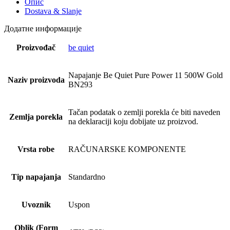
Опис
Dostava & Slanje
Додатне информације
Proizvođač
be quiet
Napajanje Be Quiet Pure Power 11 500W Gold
Naziv proizvoda
BN293
Tačan podatak o zemlji porekla će biti naveden
Zemlja porekla
na deklaraciji koju dobijate uz proizvod.
Vrsta robe
RAČUNARSKE KOMPONENTE
Tip napajanja
Standardno
Uvoznik
Uspon
Oblik (Form