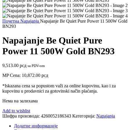
Почетна
Napajanja
Napajanje Be Quiet Pure Power 11 500W Gold
BN293
Napajanje Be Quiet Pure
Power 11 500W Gold BN293
9,513.00
рсд
sa PDV-om
MP Cena:
10,872.00
рсд
*Iskazana cena sa popustom važi za online kupovinu, kao i za
kupovinu u prodavnici za gotovinski način plaćanja.
Нема на залихама
Add to wishlist
Шифра производа:
4260052186343
Категорија:
Napajanja
Додатне информације