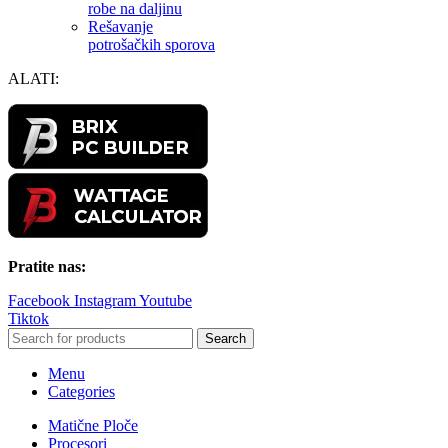
robe na daljinu
Rešavanje
potrošačkih sporova
ALATI:
Pratite nas:
Facebook
Instagram
Youtube
Tiktok
Search
Menu
Categories
Matične Ploče
Procesori