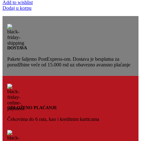
Add to wishlist
Dodaj u korpu
DOSTAVA
Pakete šaljemo PostExpress-om. Dostava je besplatna za
porudžbine veće od 15.000 rsd uz obavezno avansno plaćanje
ODLOŽENO PLAĆANJE
Čekovima do 6 rata, kao i kreditnim karticama