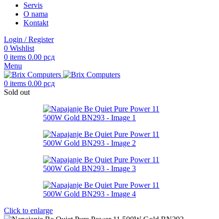
Servis
O nama
Kontakt
Login / Register
0
Wishlist
0
items
0.00
рсд
Menu
0
items
0.00
рсд
Sold out
Click to enlarge