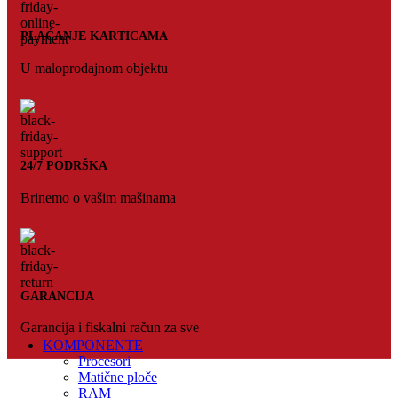
PLAĆANJE KARTICAMA
U maloprodajnom objektu
24/7 PODRŠKA
Brinemo o vašim mašinama
GARANCIJA
Garancija i fiskalni račun za sve
KOMPONENTE
Procesori
Matične ploče
RAM