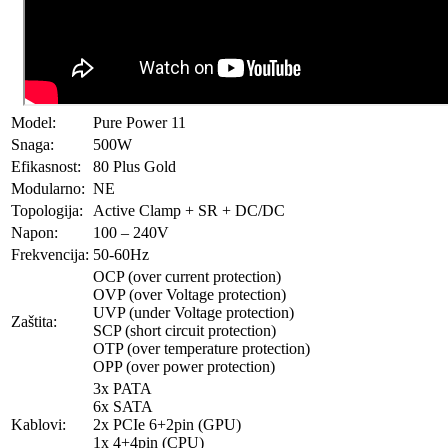
Model:
Pure Power 11
Snaga:
500W
Efikasnost:
80 Plus Gold
Modularno:
NE
Topologija:
Active Clamp + SR + DC/DC
Napon:
100 – 240V
Frekvencija:
50-60Hz
OCP (over current protection)
OVP (over Voltage protection)
UVP (under Voltage protection)
Zaštita:
SCP (short circuit protection)
OTP (over temperature protection)
OPP (over power protection)
3x PATA
6x SATA
Kablovi:
2x PCIe 6+2pin (GPU)
1x 4+4pin (CPU)