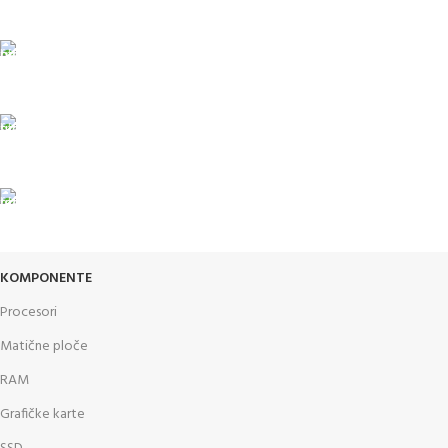
Čekovima do 6 rata, kao i kreditnim karticama
PLAĆANJE KARTICAMA
U maloprodajnom objektu
24/7 PODRŠKA
Brinemo o vašim mašinama
GARANCIJA
Garancija i fiskalni račun za sve
KOMPONENTE
Procesori
Matične ploče
RAM
Grafičke karte