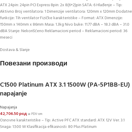
ATX 24pin: 24pin PCI Express 8pin: 2x 8(6+2)pin SATA: 6 Hlađenje – Tip:
Aktivno Broj ventilatora: 1 Dimenzije ventilatora: 120mm x 120mm Dodatne
funkcije: Tih ventilator Fizičke karakteristike – Format: ATX Dimenzije:
150mm x 140mm x 86mm Masa: 1.3kg Nivo buke: 11.77 dBA – 18.3 dBA – 31.0
dBA Stanje: Nekorišćeno Reklamacioni period – Reklamacioni period: 36
meseci
Dostava & Slanje
Повезани производи
C1500 Platinum ATX 3.1 1500W (PA-5P1BB-EU)
napajanje
Napajanja
42,706.50
рсд
sa PDV-om
Osnovne karakteristike – Tip: Active PFC ATX standard: ATX 12V Ver. 3.1
Snaga: 1.500 W Klasifikacija efikasnosti: 80 Plus Platinum