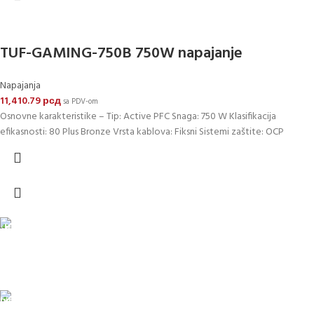
TUF-GAMING-750B 750W napajanje
Napajanja
11,410.79
рсд
sa PDV-om
Osnovne karakteristike – Tip: Active PFC Snaga: 750 W Klasifikacija
efikasnosti: 80 Plus Bronze Vrsta kablova: Fiksni Sistemi zaštite: OCP
DOSTAVA
Pakete šaljemo PostExpress-om. Dostava je besplatna za
porudžbine veće od 15.000 rsd uz obavezno avansno plaćanje
ODLOŽENO PLAĆANJE