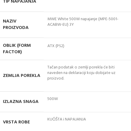
TIP NAPAJANJA
MWE White 500W napajanje (MPE-5001-
NAZIV
ACABW-EU) 3Y
PROIZVODA
OBLIK (FORM
ATX (PS2)
FACTOR)
Tačan podatak o zemlji porekla će biti
naveden na deklaraciji koju dobijate uz
ZEMLJA POREKLA
proizvod.
500W
IZLAZNA SNAGA
KUĆIŠTA i NAPAJANJA
VRSTA ROBE