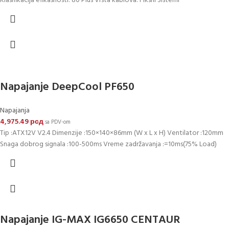
Klasifikacija efikasnosti: 80 Plus Vrsta kablova: Fiksni Sistemi
Napajanje DeepCool PF650
Napajanja
4,975.49
рсд
sa PDV-om
Tip :ATX12V V2.4 Dimenzije :150×140×86mm (W x L x H) Ventilator :120mm
Snaga dobrog signala :100-500ms Vreme zadržavanja :=10ms(75% Load)
Napajanje IG-MAX IG6650 CENTAUR