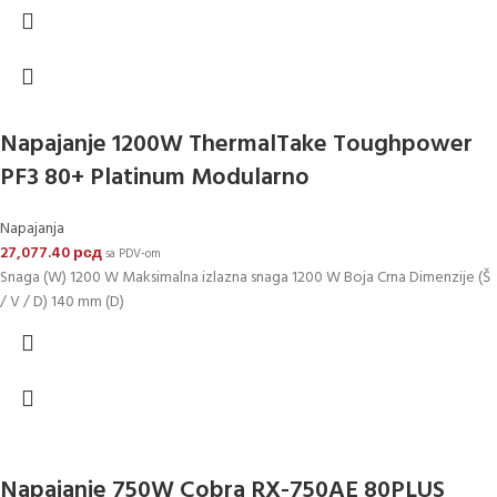
Napajanje 1200W ThermalTake Toughpower
PF3 80+ Platinum Modularno
Napajanja
27,077.40
рсд
sa PDV-om
Snaga (W) 1200 W Maksimalna izlazna snaga 1200 W Boja Crna Dimenzije (Š
/ V / D) 140 mm (D)
Napajanje 750W Cobra RX-750AE 80PLUS