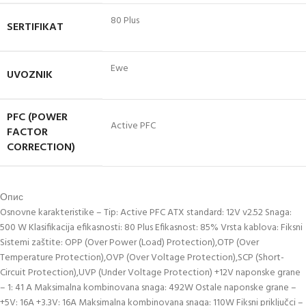
80 Plus
SERTIFIKAT
Ewe
UVOZNIK
PFC (POWER
Active PFC
FACTOR
CORRECTION)
Опис
Osnovne karakteristike – Tip: Active PFC ATX standard: 12V v2.52 Snaga:
500 W Klasifikacija efikasnosti: 80 Plus Efikasnost: 85% Vrsta kablova: Fiksni
Sistemi zaštite: OPP (Over Power (Load) Protection),OTP (Over
Temperature Protection),OVP (Over Voltage Protection),SCP (Short-
Circuit Protection),UVP (Under Voltage Protection) +12V naponske grane
– 1: 41 A Maksimalna kombinovana snaga: 492W Ostale naponske grane –
+5V: 16A +3.3V: 16A Maksimalna kombinovana snaga: 110W Fiksni priključci –