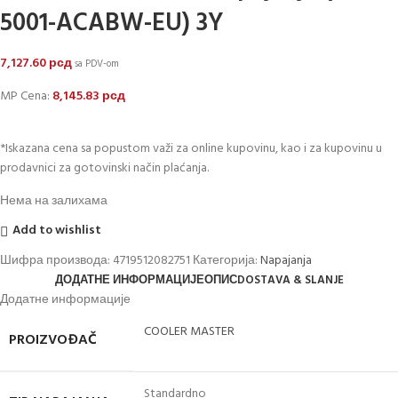
5001-ACABW-EU) 3Y
7,127.60
рсд
sa PDV-om
MP Cena:
8,145.83
рсд
*Iskazana cena sa popustom važi za online kupovinu, kao i za kupovinu u
prodavnici za gotovinski način plaćanja.
Нема на залихама
Add to wishlist
Шифра производа:
4719512082751
Категорија:
Napajanja
ДОДАТНЕ ИНФОРМАЦИЈЕ
ОПИС
DOSTAVA & SLANJE
Додатне информације
COOLER MASTER
PROIZVOĐAČ
Standardno