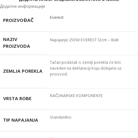
Додатне информације
Everest
PROIZVOĐAČ
NAZIV
Napajanje 250W EVEREST 12cm – Bulk
PROIZVODA
Tačan podatak o zemlji porekla će biti
naveden na deklaraciji koju dobijate uz
ZEMLJA POREKLA
proizvod.
RAČUNARSKE KOMPONENTE
VRSTA ROBE
Standardno
TIP NAPAJANJA