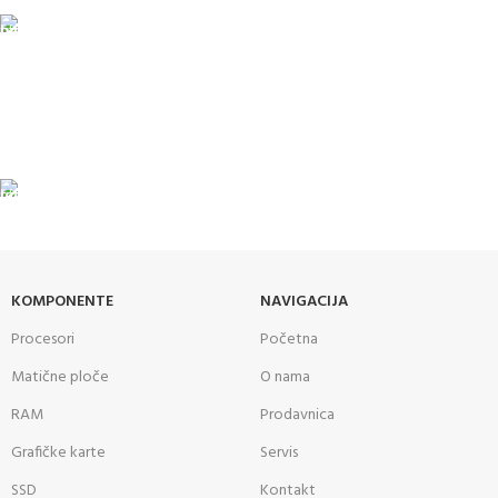
PLAĆANJE KARTICAMA
U maloprodajnom objektu
24/7 PODRŠKA
Brinemo o vašim mašinama
GARANCIJA
Garancija i fiskalni račun za sve
KOMPONENTE
NAVIGACIJA
Procesori
Početna
Matične ploče
O nama
RAM
Prodavnica
Grafičke karte
Servis
SSD
Kontakt