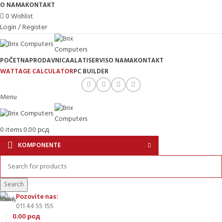
O NAMA
KONTAKT
0
Wishlist
Login / Register
POČETNA
PRODAVNICA
ALATI
SERVIS
O NAMA
KONTAKT
WATTAGE CALCULATOR
PC BUILDER
Menu
0
items
0.00
рсд
KOMPONENTE
Search
Pozovite nas:
011 44 55 155
0.00
рсд