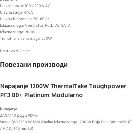
Ulazni napon: 180 / 230 V.AC
Ulazna struja: 4/6A
Ulazna frekvencija: 50-60Hz
Izlazna snaga: Ventilator, Fdd, IDE, SATA
Izlazna snaga: 200W
Trenutna izlazna snaga: 250W
Dostava & Slanje
Повезани производи
Napajanje 1200W ThermalTake Toughpower
PF3 80+ Platinum Modularno
Napajanja
27,077.40
рсд
sa PDV-om
Snaga (W) 1200 W Maksimalna izlazna snaga 1200 W Boja Crna Dimenzije (Š
/ V / D) 140 mm (D)