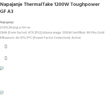
Napajanje ThermalTake 1200W Toughpower
GF A3
Napajanja
21,612.28
рсд
sa PDV-om
Oblik (Form factor): ATX (PS2) Izlazna snaga: 1200W Sertifikat: 80 Plus Gold
Efikasnost: do 91% PFC (Power Factor Correction): Active
DOSTAVA
Pakete šaljemo PostExpress-om. Dostava je besplatna za
porudžbine veće od 15.000 rsd uz obavezno avansno plaćanje
ODLOŽENO PLAĆANJE
Čekovima do 6 rata, kao i kreditnim karticama