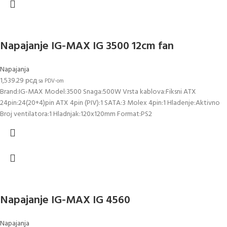
Napajanje IG-MAX IG 3500 12cm fan
Napajanja
1,539.29
рсд
sa PDV-om
Brand:IG-MAX Model:3500 Snaga:500W Vrsta kablova:Fiksni ATX
24pin:24(20+4)pin ATX 4pin (PIV):1 SATA:3 Molex 4pin:1 Hladenje:Aktivno
Broj ventilatora:1 Hladnjak:120x120mm Format:PS2
Napajanje IG-MAX IG 4560
Napajanja