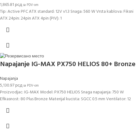
1,865.81
рсд
sa PDV-om
Tip: Active PFC ATX standard: 12V v1.3 Snaga: 560 W Vrsta kablova: Fiksni
ATX 24pin: 24pin ATX 4pin (PIV): 1
Napajanje IG-MAX PX750 HELIOS 80+ Bronze
Napajanja
5,130.97
рсд
sa PDV-om
Proizvodjac: IG-MAX Model: PX750 HELIOS Snaga napajanja: 750 W
Efikasnost: 80 Plus Bronze Materijal kucista: SGCC 0.5 mm Ventilator: 12