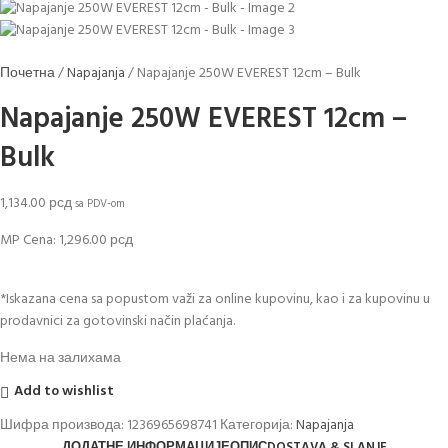
Почетна
Napajanja
Napajanje 250W EVEREST 12cm – Bulk
Napajanje 250W EVEREST 12cm –
Bulk
1,134.00
рсд
sa PDV-om
MP Cena:
1,296.00
рсд
*Iskazana cena sa popustom važi za online kupovinu, kao i za kupovinu u
prodavnici za gotovinski način plaćanja.
Нема на залихама
Add to wishlist
Шифра производа:
1236965698741
Категорија:
Napajanja
ДОДАТНЕ ИНФОРМАЦИЈЕ
ОПИС
DOSTAVA & SLANJE