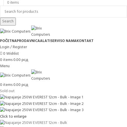
0
items
Search
POČETNA
PRODAVNICA
ALATI
SERVIS
O NAMA
KONTAKT
Login / Register
0
Wishlist
0
items
0.00
рсд
Menu
0
items
0.00
рсд
Sold out
Click to enlarge