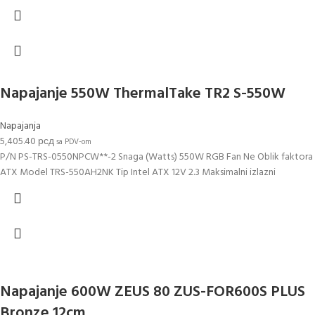
Napajanje 550W ThermalTake TR2 S-550W
Napajanja
5,405.40
рсд
sa PDV-om
P/N PS-TRS-0550NPCW**-2 Snaga (Watts) 550W RGB Fan Ne Oblik faktora
ATX Model TRS-550AH2NK Tip Intel ATX 12V 2.3 Maksimalni izlazni
Napajanje 600W ZEUS 80 ZUS-FOR600S PLUS
Bronze 12cm