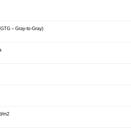
9
(GTG – Gray-to-Gray)
a
d/m2