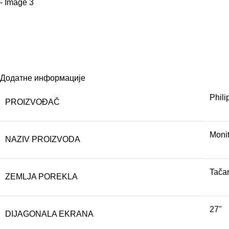
Додатне информације
Phili
PROIZVOĐAČ
Moni
NAZIV PROIZVODA
Tačan
ZEMLJA POREKLA
27"
DIJAGONALA EKRANA