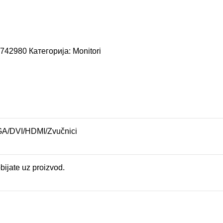
1742980
Категорија:
Monitori
GA/DVI/HDMI/Zvučnici
bijate uz proizvod.