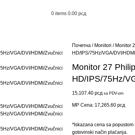
0
items
0.00
рсд
Почетна
Monitori
Monitor 
HD/IPS/75Hz/VGA/DVI/HDMI/
Monitor 27 Phi
HD/IPS/75Hz/VG
15,107.40
рсд
sa PDV-om
MP Cena:
17,265.60
рсд
*Iskazana cena sa popustom v
gotovinski način plaćanja.