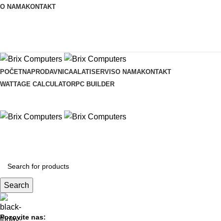
O NAMA
KONTAKT
POČETNA
PRODAVNICA
ALATI
SERVIS
O NAMA
KONTAKT
WATTAGE CALCULATOR
PC BUILDER
KOMPONENTE
Search
Pozovite nas: