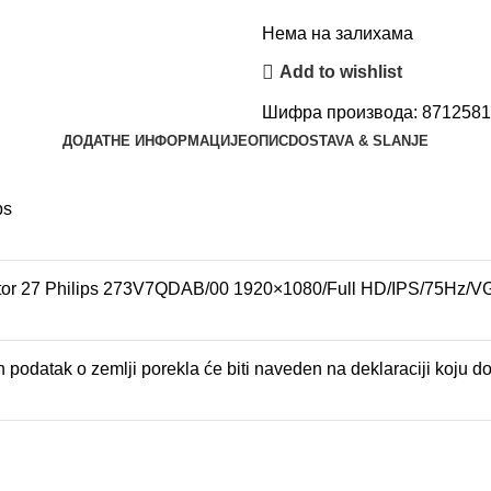
Нема на залихама
Add to wishlist
Шифра производа:
871258
ДОДАТНЕ ИНФОРМАЦИЈЕ
ОПИС
DOSTAVA & SLANJE
ps
tor 27 Philips 273V7QDAB/00 1920×1080/Full HD/IPS/75Hz/V
 podatak o zemlji porekla će biti naveden na deklaraciji koju do