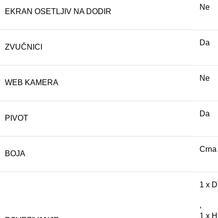
Ne
EKRAN OSETLJIV NA DODIR
Da
ZVUČNICI
Ne
WEB KAMERA
Da
PIVOT
Crna
BOJA
1 x D
,
1 x 