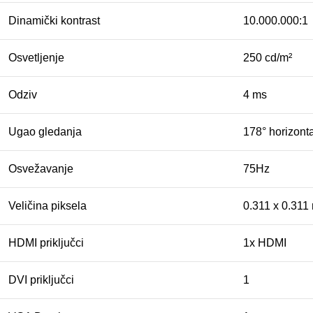
Dinamički kontrast
10.000.000:1
Osvetljenje
250 cd/m²
Odziv
4 ms
Ugao gledanja
178° horizonta
Osvežavanje
75Hz
Veličina piksela
0.311 x 0.31
HDMI priključci
1x HDMI
DVI priključci
1