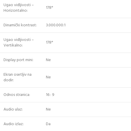
Ugao vidljivosti –
178°
Horizontalno:
Dinamički kontrast:
3.000.000:1
Ugao vidljivosti –
178°
Vertikalno:
Display port mini:
Ne
Ekran osetljiv na
Ne
dodir:
Odnos stranica:
16 : 9
Audio ulaz:
Ne
Audio izlaz:
Da