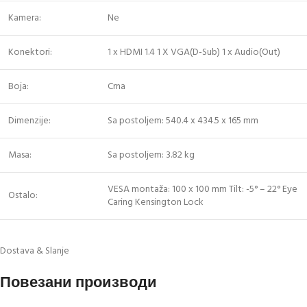
Kamera:
Ne
Konektori:
1 x HDMI 1.4 1 X VGA(D-Sub) 1 x Audio(Out)
Boja:
Crna
Dimenzije:
Sa postoljem: 540.4 x 434.5 x 165 mm
Masa:
Sa postoljem: 3.82 kg
VESA montaža: 100 x 100 mm Tilt: -5° – 22° Eye
Ostalo:
Caring Kensington Lock
Dostava & Slanje
Повезани производи