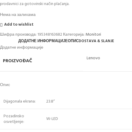
prodavnici za gotovinski način plaćanja.
Нема на залихама
Add to wishlist
Шифра производа:
195348163682
Категорија:
Monitori
ДОДАТНЕ ИНФОРМАЦИЈЕ
ОПИС
DOSTAVA & SLANJE
Додатне информације
Lenovo
PROIZVOĐAČ
Опис
Dijagonala ekrana:
23.8“
Pozadinsko
W-LED
osvetljenje: