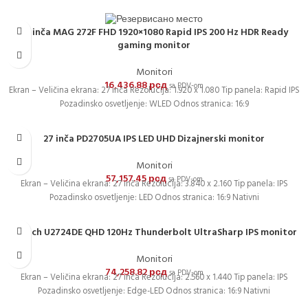
27 inča MAG 272F FHD 1920×1080 Rapid IPS 200 Hz HDR Ready
gaming monitor
Monitori
16,436.88
рсд
sa PDV-om
Ekran – Veličina ekrana: 27 inča Rezolucija: 1.920 x 1.080 Tip panela: Rapid IPS
Pozadinsko osvetljenje: WLED Odnos stranica: 16:9
27 inča PD2705UA IPS LED UHD Dizajnerski monitor
Monitori
57,157.45
рсд
sa PDV-om
Ekran – Veličina ekrana: 27 inča Rezolucija: 3.840 x 2.160 Tip panela: IPS
Pozadinsko osvetljenje: LED Odnos stranica: 16:9 Nativni
27 inch U2724DE QHD 120Hz Thunderbolt UltraSharp IPS monitor
Monitori
74,258.82
рсд
sa PDV-om
Ekran – Veličina ekrana: 27 inča Rezolucija: 2.560 x 1.440 Tip panela: IPS
Pozadinsko osvetljenje: Edge-LED Odnos stranica: 16:9 Nativni