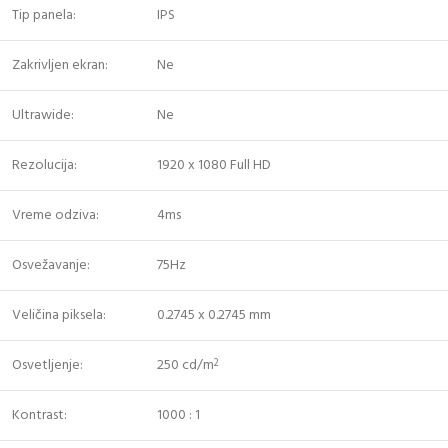
Tip panela:
IPS
Zakrivljen ekran:
Ne
Ultrawide:
Ne
Rezolucija:
1920 x 1080 Full HD
Vreme odziva:
4ms
Osvežavanje:
75Hz
Veličina piksela:
0.2745 x 0.2745 mm
Osvetljenje:
250 cd/m
2
Kontrast:
1000 : 1