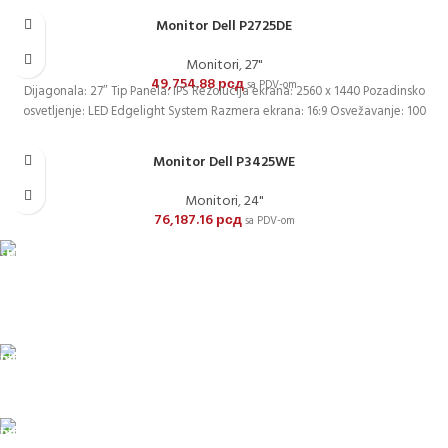
Monitor Dell P2725DE
Monitori
,
27"
49,754.88
рсд
sa PDV-om
Dijagonala: 27″ Tip Panela: IPS Rezolucija ekrana: 2560 x 1440 Pozadinsko
osvetljenje: LED Edgelight System Razmera ekrana: 16:9 Osvežavanje: 100
Monitor Dell P3425WE
Monitori
,
24"
76,187.16
рсд
sa PDV-om
DOSTAVA
Pakete šaljemo PostExpress-om. Dostava je besplatna za
porudžbine veće od 15.000 rsd uz obavezno avansno plaćanje
ODLOŽENO PLAĆANJE
Čekovima do 6 rata, kao i kreditnim karticama
PLAĆANJE KARTICAMA