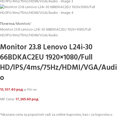
Почетна
Monitori
Monitor 23.8 Lenovo L24i-30 66BDKAC2EU 1920×1080/Full
HD/IPS/4ms/75Hz/HDMI/VGA/Audio
Monitor 23.8 Lenovo L24i-30
66BDKAC2EU 1920×1080/Full
HD/IPS/4ms/75Hz/HDMI/VGA/Audi
o
15,107.40
рсд
sa PDV-om
MP Cena:
17,265.60
рсд
*Iskazana cena sa popustom važi za online kupovinu, kao i za kupovinu u