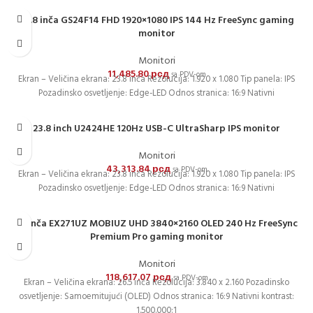
23.8 inča GS24F14 FHD 1920×1080 IPS 144 Hz FreeSync gaming
monitor
Monitori
11,485.80
рсд
sa PDV-om
Ekran – Veličina ekrana: 23.8 inča Rezolucija: 1.920 x 1.080 Tip panela: IPS
Pozadinsko osvetljenje: Edge-LED Odnos stranica: 16:9 Nativni
23.8 inch U2424HE 120Hz USB-C UltraSharp IPS monitor
Monitori
43,313.84
рсд
sa PDV-om
Ekran – Veličina ekrana: 23.8 inča Rezolucija: 1.920 x 1.080 Tip panela: IPS
Pozadinsko osvetljenje: Edge-LED Odnos stranica: 16:9 Nativni
27 inča EX271UZ MOBIUZ UHD 3840×2160 OLED 240 Hz FreeSync
Premium Pro gaming monitor
Monitori
118,617.07
рсд
sa PDV-om
Ekran – Veličina ekrana: 26.5 inča Rezolucija: 3.840 x 2.160 Pozadinsko
osvetljenje: Samoemitujući (OLED) Odnos stranica: 16:9 Nativni kontrast:
1.500.000:1