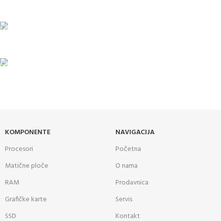
U maloprodajnom objektu
24/7 PODRŠKA
Brinemo o vašim mašinama
GARANCIJA
Garancija i fiskalni račun za sve
KOMPONENTE
NAVIGACIJA
Procesori
Početna
Matične ploče
O nama
RAM
Prodavnica
Grafičke karte
Servis
SSD
Kontakt