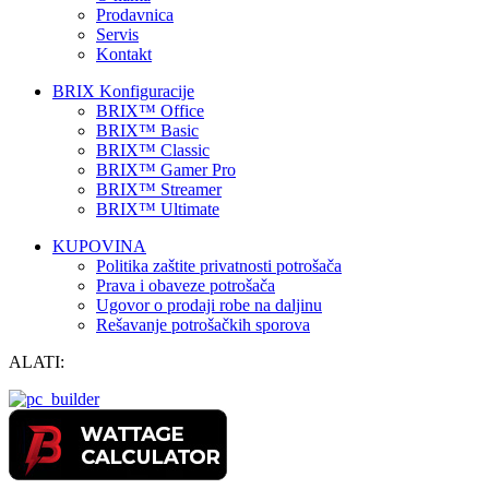
Prodavnica
Servis
Kontakt
BRIX Konfiguracije
BRIX™ Office
BRIX™ Basic
BRIX™ Classic
BRIX™ Gamer Pro
BRIX™ Streamer
BRIX™ Ultimate
KUPOVINA
Politika zaštite privatnosti potrošača
Prava i obaveze potrošača
Ugovor o prodaji robe na daljinu
Rešavanje potrošačkih sporova
ALATI: