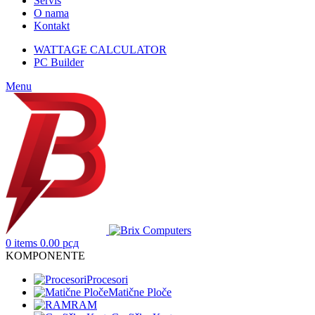
Servis
O nama
Kontakt
WATTAGE CALCULATOR
PC Builder
Menu
0
items
0.00
рсд
KOMPONENTE
Procesori
Matične Ploče
RAM