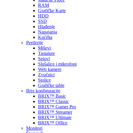
RAM
Grafičke Karte
HDD
SSD
Hlađenje
Napajanja
Kućišta
Periferije
Miševi
Tastature
Setovi
Slušalice i mikrofoni
Web kamere
Zvučnici
Stolice
Grafičke table
Brix konfiguracije
BRIX™ Basic
BRIX™ Classic
BRIX™ Gamer Pro
BRIX™ Streamer
BRIX™ Ultimate
BRIX™ Office
Monitori