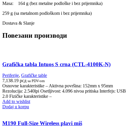
Masa: 164 g (bez metalne podloške i bez prijemnika)
259 g (sa metalnom podloškom i bez prijemnika)
Dostava & Slanje
Повезани производи
Grafička tabla Intuos S crna (CTL-4100K-N)
Periferije
,
Grafičke table
7,138.19
рсд
sa PDV-om
Osnovne karakteristike – Aktivna površina: 152mm x 95mm
Rezolucija: 2.540lpi Osetljivost: 4.096 nivoa pritiska Interfejs: USB
2.0 Fizičke karakteristike –
Add to wishlist
Dodaj u korpu
M190 Full-Size Wireless plavi miš