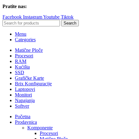
Pratite nas:
Facebook
Instagram
Youtube
Tiktok
Search
Menu
Categories
Matične Ploče
Procesori
RAM
Kućišta
SSD
Grafičke Karte
Brix Konfiguracije
Laptopovi
Monitori
Napajanja
Softver
Početna
Prodavnica
Komponente
Procesori
Matične Ploče