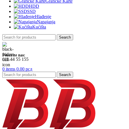
Grafičke Karte
HDD
SSD
Hlađenje
Napajanja
Kućišta
Search
Pozovite nas:
011 44 55 155
0
items
0.00
рсд
Search