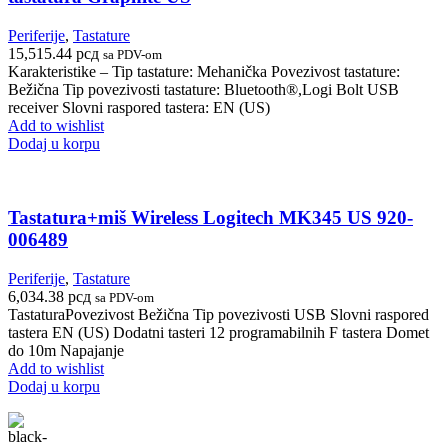
Periferije
,
Tastature
15,515.44
рсд
sa PDV-om
Karakteristike – Tip tastature: Mehanička Povezivost tastature:
Bežična Tip povezivosti tastature: Bluetooth®,Logi Bolt USB
receiver Slovni raspored tastera: EN (US)
Add to wishlist
Dodaj u korpu
Tastatura+miš Wireless Logitech MK345 US 920-
006489
Periferije
,
Tastature
6,034.38
рсд
sa PDV-om
TastaturaPovezivost Bežična Tip povezivosti USB Slovni raspored
tastera EN (US) Dodatni tasteri 12 programabilnih F tastera Domet
do 10m Napajanje
Add to wishlist
Dodaj u korpu