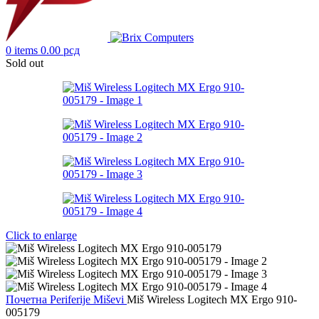
0
items
0.00
рсд
Sold out
Click to enlarge
Почетна
Periferije
Miševi
Miš Wireless Logitech MX Ergo 910-
005179