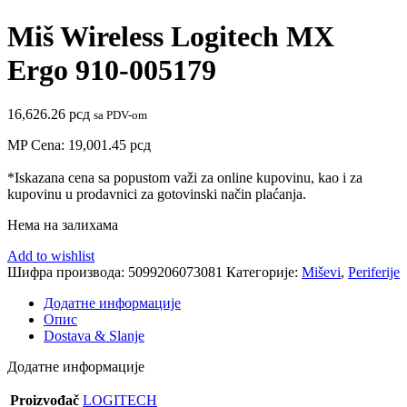
Miš Wireless Logitech MX
Ergo 910-005179
16,626.26
рсд
sa PDV-om
MP Cena:
19,001.45
рсд
*Iskazana cena sa popustom važi za online kupovinu, kao i za
kupovinu u prodavnici za gotovinski način plaćanja.
Нема на залихама
Add to wishlist
Шифра производа:
5099206073081
Категорије:
Miševi
,
Periferije
Додатне информације
Опис
Dostava & Slanje
Додатне информације
Proizvođač
LOGITECH