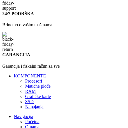
24/7 PODRŠKA
Brinemo o vašim mašinama
GARANCIJA
Garancija i fiskalni račun za sve
KOMPONENTE
Procesori
Matične ploče
RAM
Grafičke karte
SSD
Napajanja
Navigacija
Početna
O nama