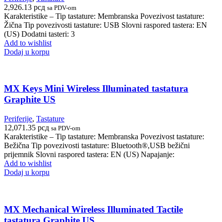
2,926.13
рсд
sa PDV-om
Karakteristike – Tip tastature: Membranska Povezivost tastature:
Žična Tip povezivosti tastature: USB Slovni raspored tastera: EN
(US) Dodatni tasteri: 3
Add to wishlist
Dodaj u korpu
MX Keys Mini Wireless Illuminated tastatura
Graphite US
Periferije
,
Tastature
12,071.35
рсд
sa PDV-om
Karakteristike – Tip tastature: Membranska Povezivost tastature:
Bežična Tip povezivosti tastature: Bluetooth®,USB bežični
prijemnik Slovni raspored tastera: EN (US) Napajanje:
Add to wishlist
Dodaj u korpu
MX Mechanical Wireless Illuminated Tactile
tastatura Graphite US