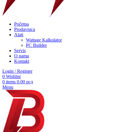
Početna
Prodavnica
Alati
Wattage Kalkulator
PC Builder
Servis
O nama
Kontakt
Login / Register
0
Wishlist
0
items
0.00
рсд
Menu