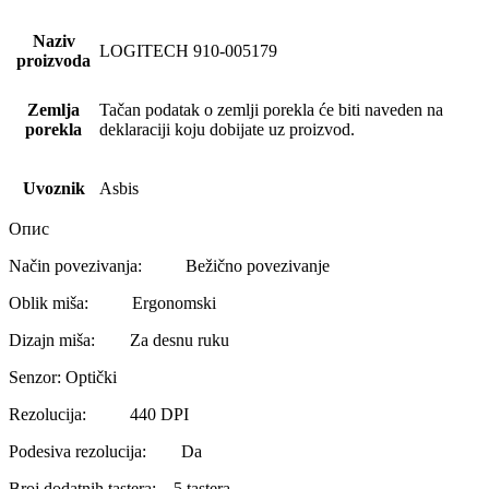
Naziv
LOGITECH 910-005179
proizvoda
Zemlja
Tačan podatak o zemlji porekla će biti naveden na
porekla
deklaraciji koju dobijate uz proizvod.
Uvoznik
Asbis
Опис
Način povezivanja: Bežično povezivanje
Oblik miša: Ergonomski
Dizajn miša: Za desnu ruku
Senzor: Optički
Rezolucija: 440 DPI
Podesiva rezolucija: Da
Broj dodatnih tastera: 5 tastera