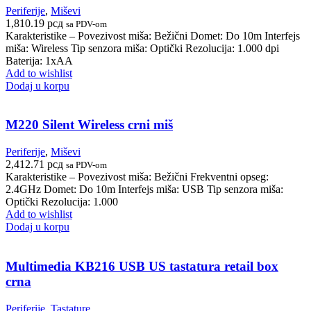
Periferije
,
Miševi
1,810.19
рсд
sa PDV-om
Karakteristike – Povezivost miša: Bežični Domet: Do 10m Interfejs
miša: Wireless Tip senzora miša: Optički Rezolucija: 1.000 dpi
Baterija: 1xAA
Add to wishlist
Dodaj u korpu
M220 Silent Wireless crni miš
Periferije
,
Miševi
2,412.71
рсд
sa PDV-om
Karakteristike – Povezivost miša: Bežični Frekventni opseg:
2.4GHz Domet: Do 10m Interfejs miša: USB Tip senzora miša:
Optički Rezolucija: 1.000
Add to wishlist
Dodaj u korpu
Multimedia KB216 USB US tastatura retail box
crna
Periferije
,
Tastature