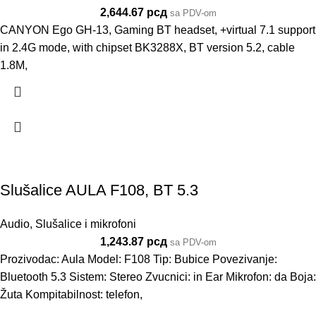
2,644.67
рсд
sa PDV-om
CANYON Ego GH-13, Gaming BT headset, +virtual 7.1 support
in 2.4G mode, with chipset BK3288X, BT version 5.2, cable
1.8M,
Slušalice AULA F108, BT 5.3
Audio
,
Slušalice i mikrofoni
1,243.87
рсд
sa PDV-om
Prozivodac: Aula Model: F108 Tip: Bubice Povezivanje:
Bluetooth 5.3 Sistem: Stereo Zvucnici: in Ear Mikrofon: da Boja:
Žuta Kompitabilnost: telefon,