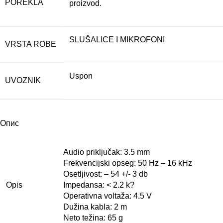
POREKLA
proizvod.
SLUŠALICE I MIKROFONI
VRSTA ROBE
Uspon
UVOZNIK
Опис
Audio priključak: 3.5 mm
Frekvencijski opseg: 50 Hz – 16 kHz
Osetljivost: – 54 +/- 3 db
Opis
Impedansa: < 2.2 k?
Operativna voltaža: 4.5 V
Dužina kabla: 2 m
Neto težina: 65 g