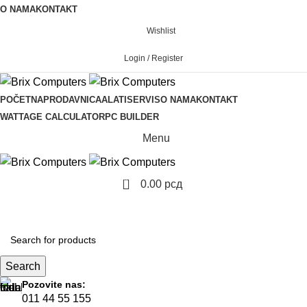
O NAMA
KONTAKT
Wishlist
Login / Register
POČETNA
PRODAVNICA
ALATI
SERVIS
O NAMA
KONTAKT
WATTAGE CALCULATOR
PC BUILDER
Menu
0
0.00
рсд
KOMPONENTE
Search
Pozovite nas:
011 44 55 155