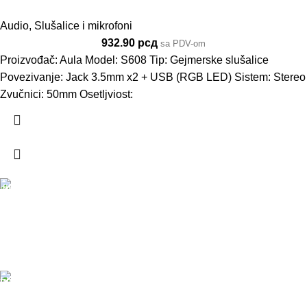
Audio
,
Slušalice i mikrofoni
932.90
рсд
sa PDV-om
Proizvođač: Aula Model: S608 Tip: Gejmerske slušalice
Povezivanje: Jack 3.5mm x2 + USB (RGB LED) Sistem: Stereo
Zvučnici: 50mm Osetljviost:
DOSTAVA
Pakete šaljemo PostExpress-om. Dostava je besplatna
za porudžbine veće od 15.000 rsd uz obavezno
avansno plaćanje
ODLOŽENO PLAĆANJE
Čekovima do 6 rata, kao i kreditnim karticama