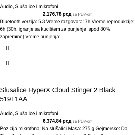
Audio
,
Slušalice i mikrofoni
2,176.78
рсд
sa PDV-om
Bluetooth verzija: 5.3 Vreme razgovora: 7h Vreme reprodukcije:
6h (30h, igranje sa kucištem za punjenje ispod 80%
zapremine) Vreme punjenja:
Slusalice HyperX Cloud Stinger 2 Black
519T1AA
Audio
,
Slušalice i mikrofoni
6,374.84
рсд
sa PDV-om
Pozicija mikrofona: Na slušalici Masa: 275 g Gejmerske: Da