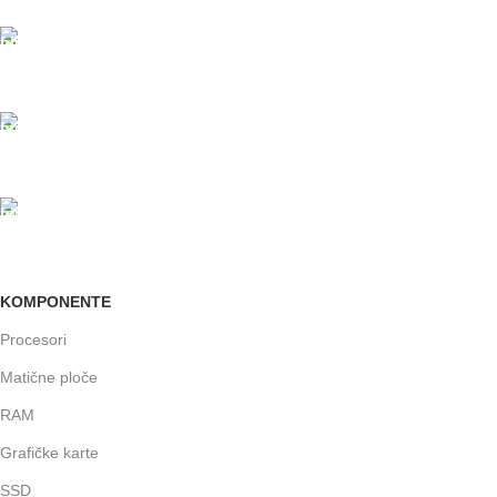
PLAĆANJE KARTICAMA
U maloprodajnom objektu
24/7 PODRŠKA
Brinemo o vašim mašinama
GARANCIJA
Garancija i fiskalni račun za sve
KOMPONENTE
Procesori
Matične ploče
RAM
Grafičke karte
SSD