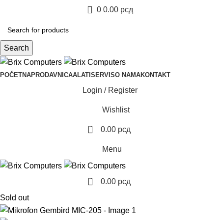
0
0.00
рсд
Search
POČETNA
PRODAVNICA
ALATI
SERVIS
O NAMA
KONTAKT
Login / Register
Wishlist
0
0.00
рсд
Menu
0
0.00
рсд
Sold out