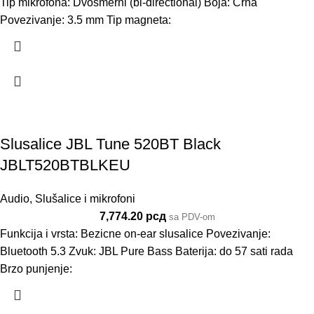
Tip mikrofona: Dvosmerni (bi-directional) Boja: Crna
Povezivanje: 3.5 mm Tip magneta:
Slusalice JBL Tune 520BT Black
JBLT520BTBLKEU
Audio
,
Slušalice i mikrofoni
7,774.20
рсд
sa PDV-om
Funkcija i vrsta: Bezicne on-ear slusalice Povezivanje:
Bluetooth 5.3 Zvuk: JBL Pure Bass Baterija: do 57 sati rada
Brzo punjenje: