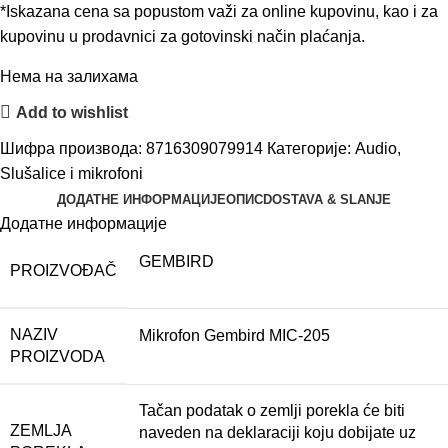
*Iskazana cena sa popustom važi za online kupovinu, kao i za
kupovinu u prodavnici za gotovinski način plaćanja.
Нема на залихама
Add to wishlist
Шифра производа:
8716309079914
Категорије:
Audio
,
Slušalice i mikrofoni
ДОДАТНЕ ИНФОРМАЦИЈЕ
ОПИС
DOSTAVA & SLANJE
Додатне информације
GEMBIRD
PROIZVOĐAČ
NAZIV
Mikrofon Gembird MIC-205
PROIZVODA
Tačan podatak o zemlji porekla će biti
ZEMLJA
naveden na deklaraciji koju dobijate uz