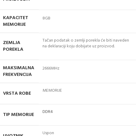
KAPACITET
8GB
MEMORIJE
Tačan podatak o zemlji porekla će biti naveden
ZEMLJA
na deklaraciji koju dobijate uz proizvod.
POREKLA
MAKSIMALNA
2666MHz
FREKVENCIJA
MEMORIJE
VRSTA ROBE
DDR4
TIP MEMORIJE
Uspon
UVOZNIK