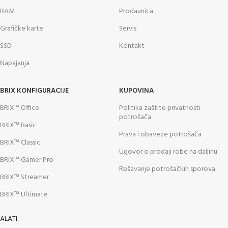
RAM
Prodavnica
Grafičke karte
Servis
SSD
Kontakt
Napajanja
BRIX KONFIGURACIJE
KUPOVINA
BRIX™ Office
Politika zaštite privatnosti
potrošača
BRIX™ Basic
Prava i obaveze potrošača
BRIX™ Classic
Ugovor o prodaji robe na daljinu
BRIX™ Gamer Pro
Rešavanje potrošačkih sporova
BRIX™ Streamer
BRIX™ Ultimate
ALATI: