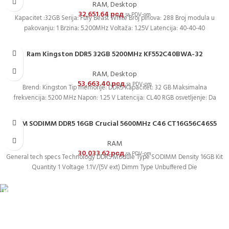
RAM
,
Desktop
32,651.64
рсд
sa PDV-om
Kapacitet :32GB Serija: Fury Beast White Broj pinova: 288 Broj modula u
pakovanju: 1 Brzina: 5.200MHz Voltaža: 1.25V Latencija: 40-40-40
Ram Kingston DDR5 32GB 5200MHz KF552C40BWA-32
RAM
,
Desktop
53,663.40
рсд
sa PDV-om
Brend: Kingston Tip memorije: DDR5 Kapacitet: 32 GB Maksimalna
frekvencija: 5200 MHz Napon: 1.25 V Latencija: CL40 RGB osvetljenje: Da
RAM SODIMM DDR5 16GB Crucial 5600MHz C46 CT16G56C46S5
RAM
30,033.62
рсд
sa PDV-om
General tech specs Technology DDR5 Module Type SODIMM Density 16GB Kit
Quantity 1 Voltage 1.1V/(5V ext) Dimm Type Unbuffered Die
DOSTAVA
Pakete šaljemo PostExpress-om. Dostava je besplatna za
porudžbine veće od 15.000 rsd uz obavezno avansno plaćanje