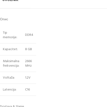
Опис
Tip
DDR4
memorije:
Kapacitet:
8 GB
Maksimalna
2666
frekvencija:
MHz
Voltaža:
1.2V
Latencija:
C16
Dostava & Slanje