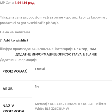
MP Cena:
1,961.14
рсд
*Iskazana cena sa popustom važi za online kupovinu, kao i za kupovinu u
prodavnici za gotovinski način plaćanja.
Нема на залихама
Add to wishlist
Шифра производа:
649528824493
Категорије:
Desktop
,
RAM
ДОДАТНЕ ИНФОРМАЦИЈЕ
ОПИС
DOSTAVA & SLANJE
Додатне информације
Crucial
PROIZVOĐAČ
Ne
ARGB
Memorija DDR4 8GB 2666MHz CRUCIAL Ballistix
NAZIV
White BL8G26C16U4W
PROIZVODA