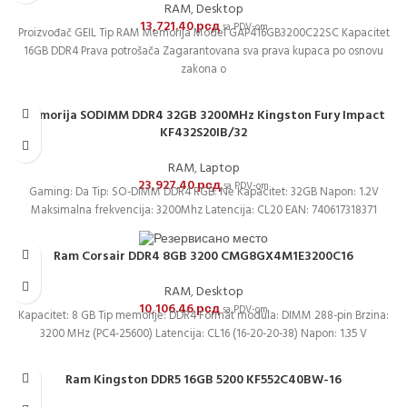
RAM
,
Desktop
13,721.40
рсд
sa PDV-om
Proizvođač GEIL Tip RAM Memorija Model GAP416GB3200C22SC Kapacitet
16GB DDR4 Prava potrošača Zagarantovana sva prava kupaca po osnovu
zakona o
Memorija SODIMM DDR4 32GB 3200MHz Kingston Fury Impact
KF432S20IB/32
RAM
,
Laptop
23,927.40
рсд
sa PDV-om
Gaming: Da Tip: SO-DIMM DDR4 RGB: Ne Kapacitet: 32GB Napon: 1.2V
Maksimalna frekvencija: 3200Mhz Latencija: CL20 EAN: 740617318371
Ram Corsair DDR4 8GB 3200 CMG8GX4M1E3200C16
RAM
,
Desktop
10,106.46
рсд
sa PDV-om
Kapacitet: 8 GB Tip memorije: DDR4 Format modula: DIMM 288-pin Brzina:
3200 MHz (PC4-25600) Latencija: CL16 (16-20-20-38) Napon: 1.35 V
Ram Kingston DDR5 16GB 5200 KF552C40BW-16