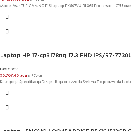
Model Asus TUF GAMING F16 Laptop FX607VU-RL065 Processor – CPU brand 
Laptop HP 17-cp3178ng 17.3 FHD IPS/R7-77
Laptopovi
90,707.40
рсд
sa PDV-om
Kategorija Specifikacija Dizajn Boja proizvoda Srebrna Tip proizvoda Lapto