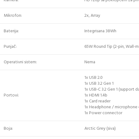
Kamera:
HD 720p sa poklopcem za pri
Mikrofon:
2x, Array
Baterija:
Integrisana 38Wh
Punjač:
65W Round Tip (2-pin, Wall-
Operativni sistem:
Nema
1x USB 2.0
1x USB 3.2 Gen 1
1x USB-C 3.2 Gen 1 (support da
Portovi:
1x HDMI 1.4b
1x Card reader
1x Headphone / microphone 
1x Power connector
Boja:
Arctic Grey (siva)