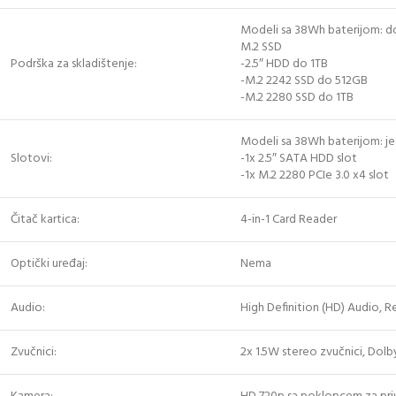
Modeli sa 38Wh baterijom: do 
M.2 SSD
Podrška za skladištenje:
-2.5″ HDD do 1TB
-M.2 2242 SSD do 512GB
-M.2 2280 SSD do 1TB
Modeli sa 38Wh baterijom: jed
Slotovi:
-1x 2.5″ SATA HDD slot
-1x M.2 2280 PCIe 3.0 x4 slot
Čitač kartica:
4-in-1 Card Reader
Optički uređaj:
Nema
Audio:
High Definition (HD) Audio, 
Zvučnici:
2x 1.5W stereo zvučnici, Dol