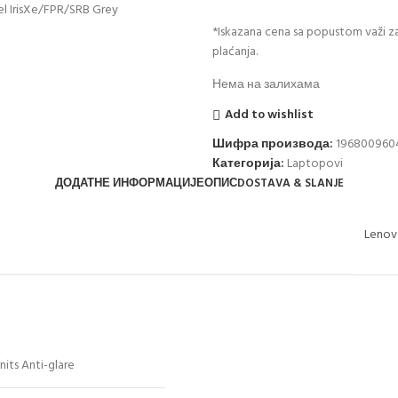
*Iskazana cena sa popustom važi za
plaćanja.
Нема на залихама
Add to wishlist
Шифра производа:
196800960
Категорија:
Laptopovi
ДОДАТНЕ ИНФОРМАЦИЈЕ
ОПИС
DOSTAVA & SLANJE
Leno
nits Anti-glare