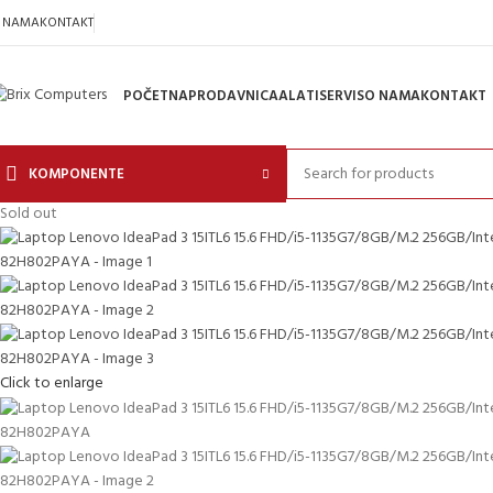
 NAMA
KONTAKT
POČETNA
PRODAVNICA
ALATI
SERVIS
O NAMA
KONTAKT
KOMPONENTE
Sold out
Click to enlarge