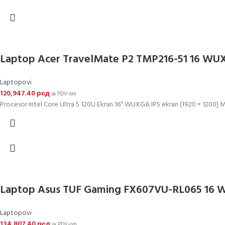
Laptop Acer TravelMate P2 TMP216-51 16 W
Laptopovi
120,947.40
рсд
sa PDV-om
Procesor Intel Core Ultra 5 120U Ekran 16″ WUXGA IPS ekran (1920 × 1200) 
Laptop Asus TUF Gaming FX607VU-RL065 16
Laptopovi
134,807.40
рсд
sa PDV-om