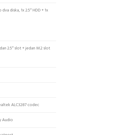
dva diska, 1x 2.5″ HDD + 1x
an 2.5″ slot + jedan M.2 slot
Realtek ALC3287 codec
by Audio