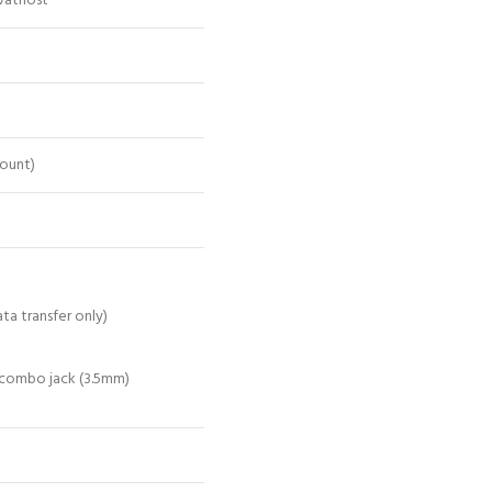
vatnost
mount)
ta transfer only)
combo jack (3.5mm)