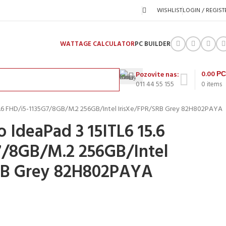
WISHLIST
LOGIN / REGIST
WATTAGE CALCULATOR
PC BUILDER
0.00
Р
Pozovite nas:
011 44 55 155
0
items
5.6 FHD/i5-1135G7/8GB/M.2 256GB/Intel IrisXe/FPR/SRB Grey 82H802PAYA
 IdeaPad 3 15ITL6 15.6
7/8GB/M.2 256GB/Intel
RB Grey 82H802PAYA