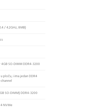
 2.4 / 4.2GHz, 8MB)
cs
 + 4GB SO-DIMM DDR4-3200
 u ploču, i ima jedan DDR4
-channel
 8GB SO-DIMM) DDR4-3200
0×4 NVMe