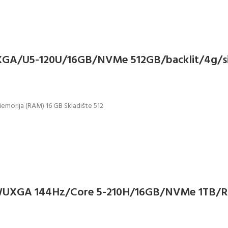
UXGA/U5-120U/16GB/NVMe 512GB/backlit/4g/s
Memorija (RAM) 16 GB Skladište 512
 WUXGA 144Hz/Core 5-210H/16GB/NVMe 1TB/R