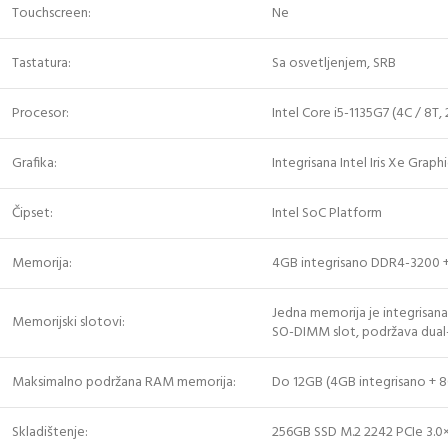
Touchscreen:
Ne
Tastatura:
Sa osvetljenjem, SRB
Procesor:
Intel Core i5-1135G7 (4C / 8T,
Grafika:
Integrisana Intel Iris Xe Graphi
Čipset:
Intel SoC Platform
Memorija:
4GB integrisano DDR4-3200
Jedna memorija je integrisana
Memorijski slotovi:
SO-DIMM slot, podržava dual
Maksimalno podržana RAM memorija:
Do 12GB (4GB integrisano +
Skladištenje:
256GB SSD M.2 2242 PCIe 3.