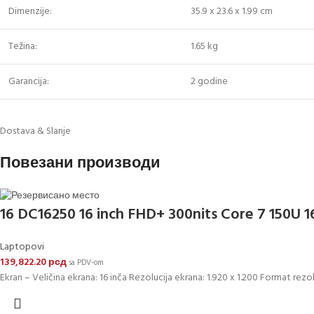
Dimenzije:
35.9 x 23.6 x 1.99 cm
Težina:
1.65 kg
Garancija:
2 godine
Dostava & Slanje
Повезани производи
16 DC16250 16 inch FHD+ 300nits Core 7 150U 1
Laptopovi
139,822.20
рсд
sa PDV-om
Ekran – Veličina ekrana: 16 inča Rezolucija ekrana: 1.920 x 1.200 Format rezo