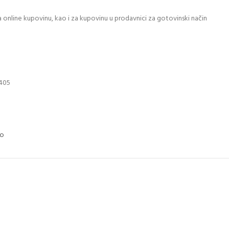
 online kupovinu, kao i za kupovinu u prodavnici za gotovinski način
405
vo