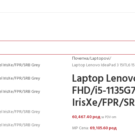
Почетна
Laptopovi
Laptop Lenovo IdeaPad 3 15ITL6 1
Laptop Lenovo
FHD/i5-1135G
IrisXe/FPR/S
60,467.40
рсд
sa PDV-om
MP Cena:
69,105.60
рсд