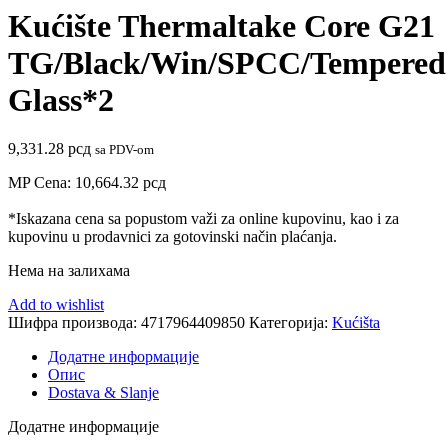
Kućište Thermaltake Core G21
TG/Black/Win/SPCC/Tempered
Glass*2
9,331.28
рсд
sa PDV-om
MP Cena:
10,664.32
рсд
*Iskazana cena sa popustom važi za online kupovinu, kao i za
kupovinu u prodavnici za gotovinski način plaćanja.
Нема на залихама
Add to wishlist
Шифра производа:
4717964409850
Категорија:
Kućišta
Додатне информације
Опис
Dostava & Slanje
Додатне информације