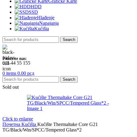
Grafičke Karte
HDD
SSD
Hlađenje
Napajanja
Kućišta
Search
Pozovite nas:
011 44 55 155
0
items
0.00
рсд
Search
Sold out
Click to enlarge
Почетна
Kućišta
Kućište Thermaltake Core G21
TG/Black/Win/SPCC/Tempered Glass*2