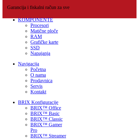
Garancija i fiskalni račun za sve
KOMPONENTE
Procesori
Matične ploče
RAM
Grafičke karte
SSD
Napajanja
Navigacija
Početna
O nama
Prodavnica
Servis
Kontakt
BRIX Konfiguracije
BRIX™ Office
BRIX™ Basic
BRIX™ Classic
BRIX™ Gamer
Pro
BRIX™ Streamer