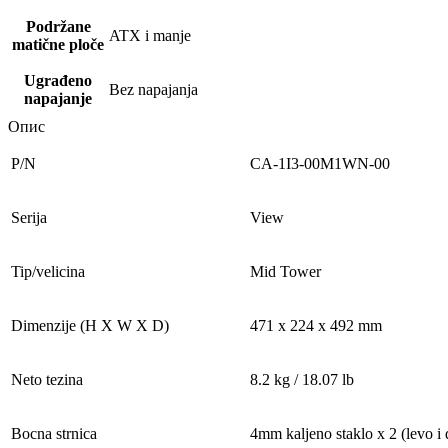
Podržane
ATX i manje
matične ploče
Ugrađeno
Bez napajanja
napajanje
Опис
P/N
CA-1I3-00M1WN-00
Serija
View
Tip/velicina
Mid Tower
Dimenzije (H X W X D)
471 x 224 x 492 mm
Neto tezina
8.2 kg / 18.07 lb
Bocna strnica
4mm kaljeno staklo x 2 (levo i