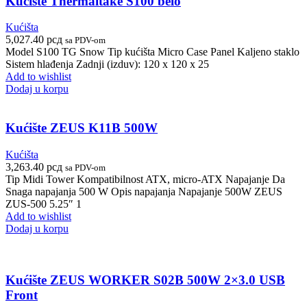
Kućište Thermaltake S100 belo
Kućišta
5,027.40
рсд
sa PDV-om
Model S100 TG Snow Tip kućišta Micro Case Panel Kaljeno staklo
Sistem hlađenja Zadnji (izduv): 120 x 120 x 25
Add to wishlist
Dodaj u korpu
Kućište ZEUS K11B 500W
Kućišta
3,263.40
рсд
sa PDV-om
Tip Midi Tower Kompatibilnost ATX, micro-ATX Napajanje Da
Snaga napajanja 500 W Opis napajanja Napajanje 500W ZEUS
ZUS-500 5.25″ 1
Add to wishlist
Dodaj u korpu
Kućište ZEUS WORKER S02B 500W 2×3.0 USB
Front