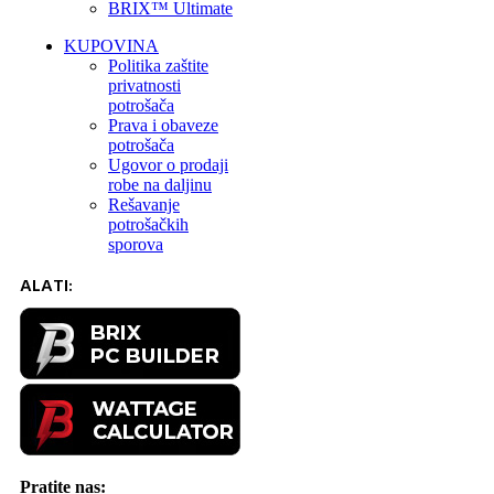
BRIX™ Ultimate
KUPOVINA
Politika zaštite
privatnosti
potrošača
Prava i obaveze
potrošača
Ugovor o prodaji
robe na daljinu
Rešavanje
potrošačkih
sporova
ALATI:
Pratite nas: