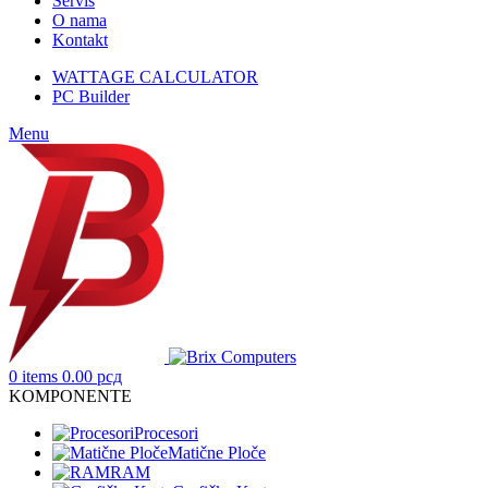
Servis
O nama
Kontakt
WATTAGE CALCULATOR
PC Builder
Menu
0
items
0.00
рсд
KOMPONENTE
Procesori
Matične Ploče
RAM