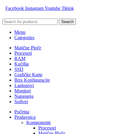
Facebook
Instagram
Youtube
Tiktok
Search
Menu
Categories
Matične Ploče
Procesori
RAM
Kućišta
SSD
Grafičke Karte
Brix Konfiguracije
Laptopovi
Monitori
Napajanja
Softver
Početna
Prodavnica
Komponente
Procesori
Matične Ploče