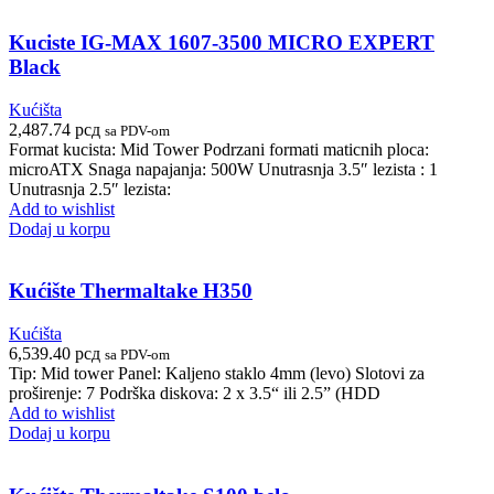
Kuciste IG-MAX 1607-3500 MICRO EXPERT
Black
Kućišta
2,487.74
рсд
sa PDV-om
Format kucista: Mid Tower Podrzani formati maticnih ploca:
microATX Snaga napajanja: 500W Unutrasnja 3.5″ lezista : 1
Unutrasnja 2.5″ lezista:
Add to wishlist
Dodaj u korpu
Kućište Thermaltake H350
Kućišta
6,539.40
рсд
sa PDV-om
Tip: Mid tower Panel: Kaljeno staklo 4mm (levo) Slotovi za
proširenje: 7 Podrška diskova: 2 x 3.5“ ili 2.5” (HDD
Add to wishlist
Dodaj u korpu