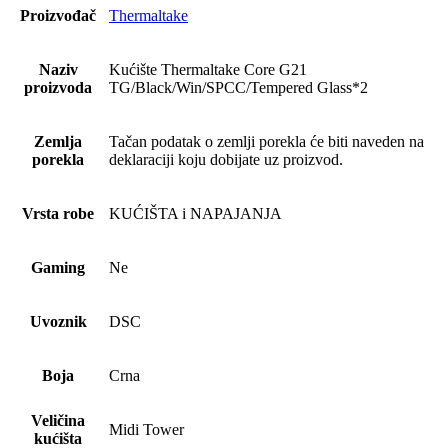
Proizvođač
Thermaltake
Naziv
Kućište Thermaltake Core G21
proizvoda
TG/Black/Win/SPCC/Tempered Glass*2
Zemlja
Tačan podatak o zemlji porekla će biti naveden na
porekla
deklaraciji koju dobijate uz proizvod.
Vrsta robe
KUĆIŠTA i NAPAJANJA
Gaming
Ne
Uvoznik
DSC
Boja
Crna
Veličina
Midi Tower
kućišta