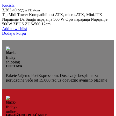
Kućišta
3,263.40
рсд
sa PDV-om
Tip Midi Tower Kompatibilnost ATX, micro-ATX, Mini-ITX
Napajanje Da Snaga napajanja 500 W Opis napajanja Napajanje
500W ZEUS ZUS-500 12cm
Add to wishlist
Dodaj u korpu
DOSTAVA
Pakete šaljemo PostExpress-om. Dostava je besplatna za
porudžbine veće od 15.000 rsd uz obavezno avansno plaćanje
ODLOŽENO PLAĆANJE