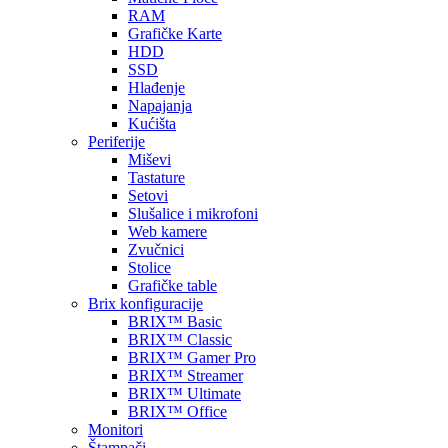
RAM
Grafičke Karte
HDD
SSD
Hlađenje
Napajanja
Kućišta
Periferije
Miševi
Tastature
Setovi
Slušalice i mikrofoni
Web kamere
Zvučnici
Stolice
Grafičke table
Brix konfiguracije
BRIX™ Basic
BRIX™ Classic
BRIX™ Gamer Pro
BRIX™ Streamer
BRIX™ Ultimate
BRIX™ Office
Monitori
Štampači