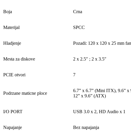
Boja
Crna
Materijal
SPCC
Hladjenje
Pozadi: 120 x 120 x 25 mm fa
Mesta za diskove
2 x 2.5″ ; 2 x 3.5″
PCIE otvori
7
6.7” x 6.7” (Mini ITX), 9.6” x
Podrzane maticne ploce
12” x 9.6” (ATX)
I/O PORT
USB 3.0 x 2, HD Audio x 1
Napajanje
Bez napajanja