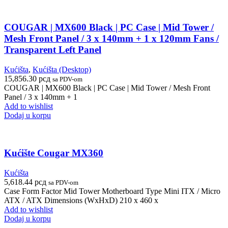
COUGAR | MX600 Black | PC Case | Mid Tower /
Mesh Front Panel / 3 x 140mm + 1 x 120mm Fans /
Transparent Left Panel
Kućišta
,
Kućišta (Desktop)
15,856.30
рсд
sa PDV-om
COUGAR | MX600 Black | PC Case | Mid Tower / Mesh Front
Panel / 3 x 140mm + 1
Add to wishlist
Dodaj u korpu
Kućište Cougar MX360
Kućišta
5,618.44
рсд
sa PDV-om
Case Form Factor Mid Tower Motherboard Type Mini ITX / Micro
ATX / ATX Dimensions (WxHxD) 210 x 460 x
Add to wishlist
Dodaj u korpu