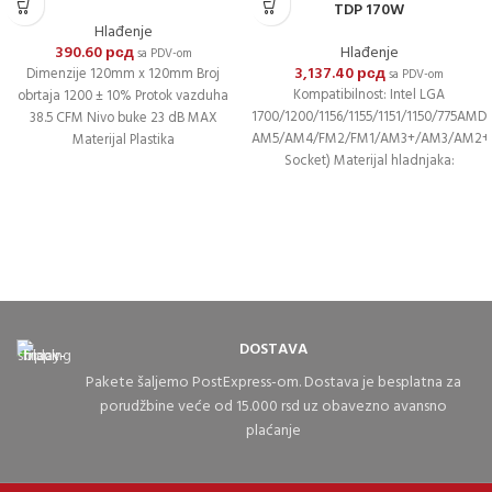
TDP 170W
Hlađenje
390.60
рсд
Hlađenje
sa PDV-om
3,137.40
рсд
Dimenzije 120mm x 120mm Broj
sa PDV-om
Kompatibilnost: Intel LGA
obrtaja 1200 ± 10% Protok vazduha
1700/1200/1156/1155/1151/1150/775AMD
38.5 CFM Nivo buke 23 dB MAX
AM5/AM4/FM2/FM1/AM3+/AM3/AM2+
Materijal Plastika
Socket) Materijal hladnjaka:
AluminijumBakarne cevi Prečnik cevi:
Φ6mm x 4 komada Brzina ventilatora:
PWM 800~1800
DOSTAVA
Pakete šaljemo PostExpress-om. Dostava je besplatna za
porudžbine veće od 15.000 rsd uz obavezno avansno
plaćanje