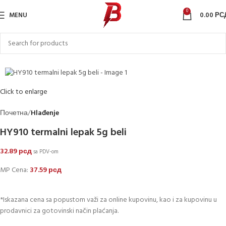
0
MENU
0.00
РС
Sold out
Click to enlarge
Почетна
Hlađenje
HY910 termalni lepak 5g beli
32.89
рсд
sa PDV-om
MP Cena:
37.59
рсд
*Iskazana cena sa popustom važi za online kupovinu, kao i za kupovinu u
prodavnici za gotovinski način plaćanja.