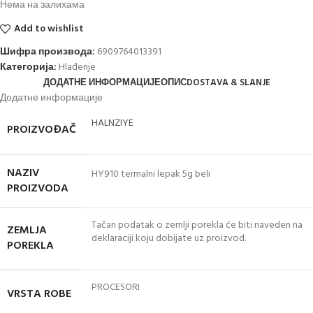
Нема на залихама
Add to wishlist
Шифра производа:
6909764013391
Категорија:
Hlađenje
ДОДАТНЕ ИНФОРМАЦИЈЕ
ОПИС
DOSTAVA & SLANJE
Додатне информације
HALNZIYE
PROIZVOĐAČ
NAZIV
HY910 termalni lepak 5g beli
PROIZVODA
Tačan podatak o zemlji porekla će biti naveden na
ZEMLJA
deklaraciji koju dobijate uz proizvod.
POREKLA
PROCESORI
VRSTA ROBE