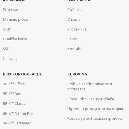
KOMPONENTE
NAVIGACIJA
Procesori
Početna
Matične ploče
O nama
RAM
Prodavnica
Grafičke karte
Servis
SSD
Kontakt
Napajanja
BRIX KONFIGURACIJE
KUPOVINA
BRIX™ Office
Politika zaštite privatnosti
potrošača
BRIX™ Basic
Prava i obaveze potrošača
BRIX™ Classic
Ugovor o prodaji robe na daljinu
BRIX™ Gamer Pro
Rešavanje potrošačkih sporova
BRIX™ Streamer