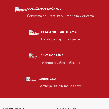
ODLOŽENO PLAĆANJE
Čekovima do 6 rata, kao i kreditnim karticama
PLAĆANJE KARTICAMA
U maloprodajnom objektu
24/7 PODRŠKA
Brinemo o vašim mašinama
GARANCIJA
Garancija i fiskalni račun za sve