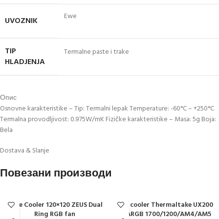
Ewe
UVOZNIK
TIP
Termalne paste i trake
HLADJENJA
Опис
Osnovne karakteristike – Tip: Termalni lepak Temperature: -60°C – +250°C
Termalna provodljivost: 0.975W/mK Fizičke karakteristike – Masa: 5g Boja:
Bela
Dostava & Slanje
Повезани производи
Case Cooler 120×120 ZEUS Dual
CPU cooler Thermaltake UX200
Ring RGB fan
SE ARGB 1700/1200/AM4/AM5