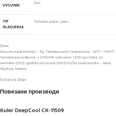
Ewe
UVOZNIK
TIP
Termalne paste i trake
HLADJENJA
Опис
Osnovne karakteristike – Tip: Termalna pasta Temperature: -30°C – +240°C
Termalna provodljivost: >3.17W/mK Viskozitet: 1.000 Upotreba: Za
centralne (CPU) i grafičke procesore (GPU) Fizičke karakteristike – Masa:
10g Boja: Srebrna
Dostava & Slanje
Повезани производи
Kuler DeepCool CK-11509