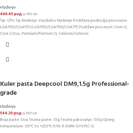
Hlađenje
466.45
рсд
sa PDV-om
Tip: CPU Tip hladenja: Vazdušno hladenje Podržana podnožja procesora:
LGA1150/LGA1151/LGA1155/LGA1156/LGA775 Podržani procesori: Core i3,
Core 2 Duo, Pentium/Pentium G, Celeron/Celeron
Kuler pasta Deepcool DM9,1.5g Professional-
grade
Hlađenje
544.20
рсд
sa PDV-om
Boja paste: Siva Tezina paste: 1.5g Tezina pakovanja: 13.5g Opseg
temperature:-50°C to +250°C P/N: R-DM9-GY015C-G