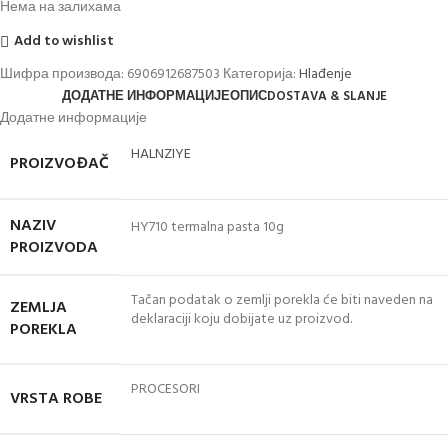
Нема на залихама
Add to wishlist
Шифра производа:
6906912687503
Категорија:
Hlađenje
ДОДАТНЕ ИНФОРМАЦИЈЕ
ОПИС
DOSTAVA & SLANJE
Додатне информације
HALNZIYE
PROIZVOĐAČ
NAZIV
HY710 termalna pasta 10g
PROIZVODA
Tačan podatak o zemlji porekla će biti naveden na
ZEMLJA
deklaraciji koju dobijate uz proizvod.
POREKLA
PROCESORI
VRSTA ROBE