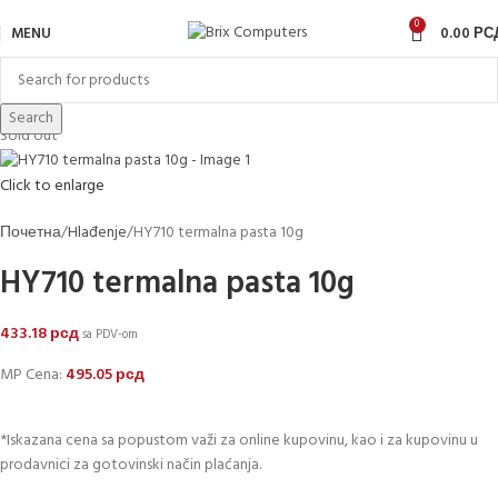
0
MENU
0.00
РС
Search
Sold out
Click to enlarge
Почетна
Hlađenje
HY710 termalna pasta 10g
HY710 termalna pasta 10g
433.18
рсд
sa PDV-om
MP Cena:
495.05
рсд
*Iskazana cena sa popustom važi za online kupovinu, kao i za kupovinu u
prodavnici za gotovinski način plaćanja.