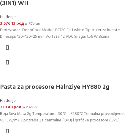
(3IN1) WH
Hlađenje
3,576.13
рсд
sa PDV-om
Proizvodac: DeepCool Model: FC120 3in1 white Tip: Kuler za kuciste
Dimezija: 120×120×25 mm Voltaža: 12 VDC Snaga: 1.56 W Brzina
Pasta za procesore Halnziye HY880 2g
Hlađenje
239.40
рсд
sa PDV-om
Boja Siva Masa 2g Temperature -30°C – +280°C Termalna provodljivost
>5.15W/mK Upotreba Za centralne (CPU) i grafičke procesore (GPU)