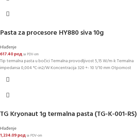
Pasta za procesore HY880 siva 10g
Hlađenje
617.40
рсд
sa PDV-om
Tip termalna pasta u bočici Termalna provodljivost 5,15 W/m-k Termalna
impedansa 0,004 °C-in2/W Koncentracija 320 +- 10 1/10 mm Otpornost
TG Kryonaut 1g termalna pasta (TG-K-001-RS)
Hlađenje
1,234.09
рсд
sa PDV-om