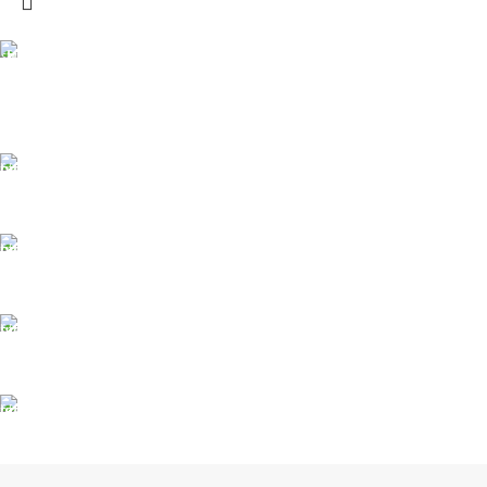
DOSTAVA
Pakete šaljemo PostExpress-om. Dostava je besplatna za
porudžbine veće od 15.000 rsd uz obavezno avansno plaćanje
ODLOŽENO PLAĆANJE
Čekovima do 6 rata, kao i kreditnim karticama
PLAĆANJE KARTICAMA
U maloprodajnom objektu
24/7 PODRŠKA
Brinemo o vašim mašinama
GARANCIJA
Garancija i fiskalni račun za sve