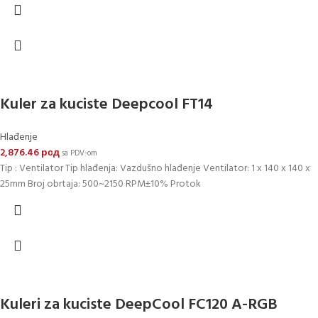
Kuler za kuciste Deepcool FT14
Hlađenje
2,876.46
рсд
sa PDV-om
Tip : Ventilator Tip hlađenja: Vazdušno hlađenje Ventilator: 1 x 140 x 140 x
25mm Broj obrtaja: 500~2150 RPM±10% Protok
Kuleri za kuciste DeepCool FC120 A-RGB