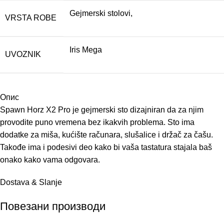
Gejmerski stolovi,
VRSTA ROBE
Iris Mega
UVOZNIK
Опис
Spawn Horz X2 Pro je gejmerski sto dizajniran da za njim
provodite puno vremena bez ikakvih problema. Sto ima
dodatke za miša, kućište računara, slušalice i držač za čašu.
Takođe ima i podesivi deo kako bi vaša tastatura stajala baš
onako kako vama odgovara.
Dostava & Slanje
Повезани производи