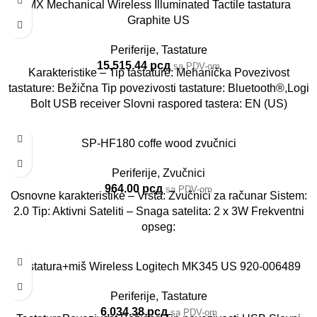
MX Mechanical Wireless Illuminated Tactile tastatura
Graphite US
Periferije
,
Tastature
15,515.44
рсд
sa PDV-om
Karakteristike – Tip tastature: Mehanička Povezivost
tastature: Bežična Tip povezivosti tastature: Bluetooth®,Logi
Bolt USB receiver Slovni raspored tastera: EN (US)
SP-HF180 coffe wood zvučnici
Periferije
,
Zvučnici
964.00
рсд
sa PDV-om
Osnovne karakteristike – Vrsta: Zvučnici za računar Sistem:
2.0 Tip: Aktivni Sateliti – Snaga satelita: 2 x 3W Frekventni
opseg:
Tastatura+miš Wireless Logitech MK345 US 920-006489
Periferije
,
Tastature
6,034.38
рсд
sa PDV-om