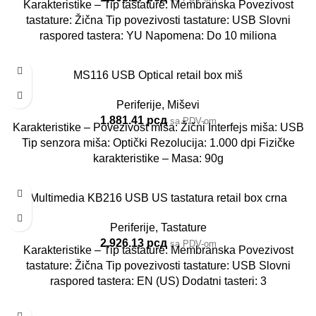
Karakteristike – Tip tastature: Membranska Povezivost
tastature: Žična Tip povezivosti tastature: USB Slovni
raspored tastera: YU Napomena: Do 10 miliona
MS116 USB Optical retail box miš
Periferije
,
Miševi
1,881.41
рсд
sa PDV-om
Karakteristike – Povezivost miša: Žični Interfejs miša: USB
Tip senzora miša: Optički Rezolucija: 1.000 dpi Fizičke
karakteristike – Masa: 90g
Multimedia KB216 USB US tastatura retail box crna
Periferije
,
Tastature
2,926.13
рсд
sa PDV-om
Karakteristike – Tip tastature: Membranska Povezivost
tastature: Žična Tip povezivosti tastature: USB Slovni
raspored tastera: EN (US) Dodatni tasteri: 3