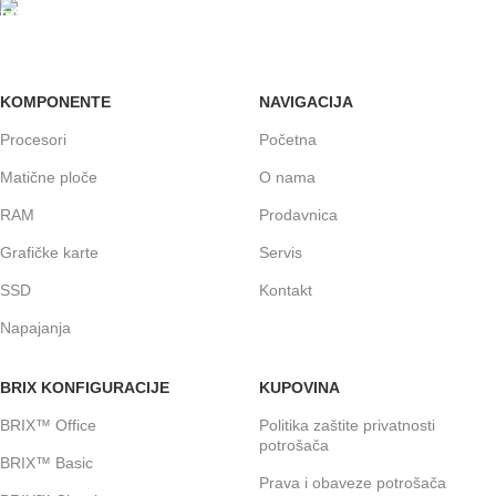
GARANCIJA
Garancija i fiskalni račun za sve
KOMPONENTE
NAVIGACIJA
Procesori
Početna
Matične ploče
O nama
RAM
Prodavnica
Grafičke karte
Servis
SSD
Kontakt
Napajanja
BRIX KONFIGURACIJE
KUPOVINA
BRIX™ Office
Politika zaštite privatnosti
potrošača
BRIX™ Basic
Prava i obaveze potrošača