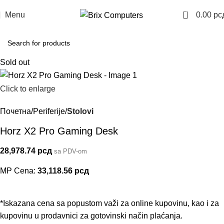
0
Menu
0.00
рс
Sold out
Click to enlarge
Почетна
Periferije
Stolovi
Horz X2 Pro Gaming Desk
28,978.74
рсд
sa PDV-om
MP Cena:
33,118.56
рсд
*Iskazana cena sa popustom važi za online kupovinu, kao i za
kupovinu u prodavnici za gotovinski način plaćanja.