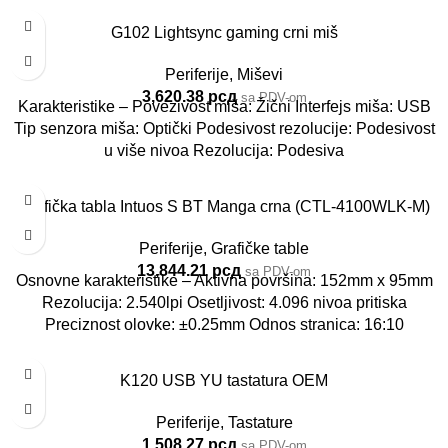
G102 Lightsync gaming crni miš
Periferije
,
Miševi
3,620.38
рсд
sa PDV-om
Karakteristike – Povezivost miša: Žični Interfejs miša: USB
Tip senzora miša: Optički Podesivost rezolucije: Podesivost
u više nivoa Rezolucija: Podesiva
Grafička tabla Intuos S BT Manga crna (CTL-4100WLK-M)
Periferije
,
Grafičke table
13,844.21
рсд
sa PDV-om
Osnovne karakteristike – Aktivna površina: 152mm x 95mm
Rezolucija: 2.540lpi Osetljivost: 4.096 nivoa pritiska
Preciznost olovke: ±0.25mm Odnos stranica: 16:10
K120 USB YU tastatura OEM
Periferije
,
Tastature
1,508.27
рсд
sa PDV-om