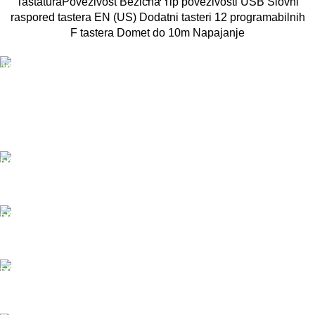
TastaturaPovezivost Bežična Tip povezivosti USB Slovni
raspored tastera EN (US) Dodatni tasteri 12 programabilnih
F tastera Domet do 10m Napajanje
DOSTAVA
Pakete šaljemo PostExpress-om. Dostava je besplatna
za porudžbine veće od 15.000 rsd uz obavezno
avansno plaćanje
ODLOŽENO PLAĆANJE
Čekovima do 6 rata, kao i kreditnim karticama
PLAĆANJE KARTICAMA
U maloprodajnom objektu
24/7 PODRŠKA
Brinemo o vašim mašinama