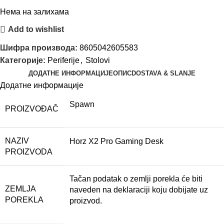
Нема на залихама
Add to wishlist
Шифра производа:
8605042605583
Категорије:
Periferije
,
Stolovi
ДОДАТНЕ ИНФОРМАЦИЈЕ
ОПИС
DOSTAVA & SLANJE
Додатне информације
Spawn
PROIZVOĐAČ
NAZIV
Horz X2 Pro Gaming Desk
PROIZVODA
Tačan podatak o zemlji porekla će biti
ZEMLJA
naveden na deklaraciji koju dobijate uz
POREKLA
proizvod.