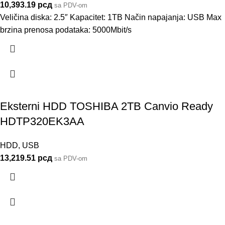
10,393.19
рсд
sa PDV-om
Veličina diska: 2.5″ Kapacitet: 1TB Način napajanja: USB Max
brzina prenosa podataka: 5000Mbit/s
Eksterni HDD TOSHIBA 2TB Canvio Ready
HDTP320EK3AA
HDD
,
USB
13,219.51
рсд
sa PDV-om