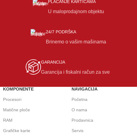
PLAĆANJE KARTICAMA
U maloprodajnom objektu
24/7 PODRŠKA
Brinemo o vašim mašinama
GARANCIJA
Garancija i fiskalni račun za sve
KOMPONENTE
NAVIGACIJA
Procesori
Početna
Matične ploče
O nama
RAM
Prodavnica
Grafičke karte
Servis