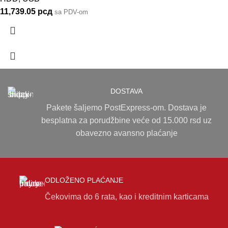
11,739.05
рсд
sa PDV-om
DOSTAVA
Pakete šaljemo PostExpress-om. Dostava je
besplatna za porudžbine veće od 15.000 rsd uz
obavezno avansno plaćanje
ODLOŽENO PLAĆANJE
Čekovima do 6 rata, kao i kreditnim karticama