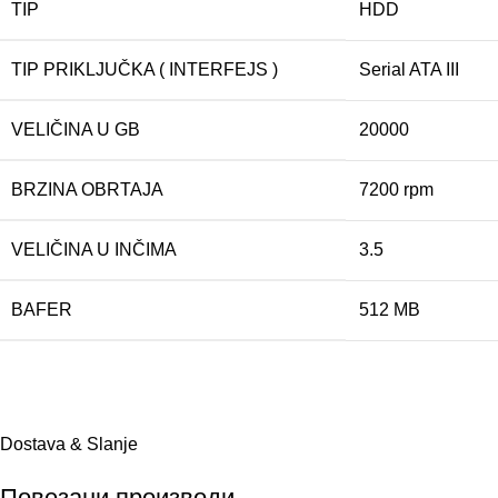
TIP
HDD
TIP PRIKLJUČKA ( INTERFEJS )
Serial ATA III
VELIČINA U GB
20000
BRZINA OBRTAJA
7200 rpm
VELIČINA U INČIMA
3.5
BAFER
512 MB
Dostava & Slanje
Повезани производи