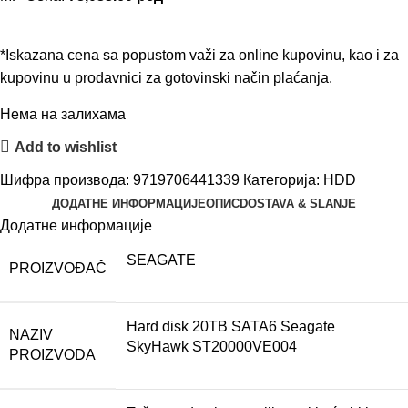
*Iskazana cena sa popustom važi za online kupovinu, kao i za
kupovinu u prodavnici za gotovinski način plaćanja.
Нема на залихама
Add to wishlist
Шифра производа:
9719706441339
Категорија:
HDD
ДОДАТНЕ ИНФОРМАЦИЈЕ
ОПИС
DOSTAVA & SLANJE
Додатне информације
SEAGATE
PROIZVOĐAČ
Hard disk 20TB SATA6 Seagate
NAZIV
SkyHawk ST20000VE004
PROIZVODA