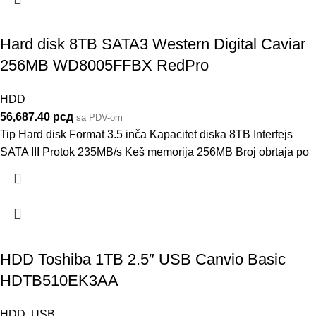
Hard disk 8TB SATA3 Western Digital Caviar
256MB WD8005FFBX RedPro
HDD
56,687.40
рсд
sa PDV-om
Tip Hard disk Format 3.5 inča Kapacitet diska 8TB Interfejs
SATA III Protok 235MB/s Keš memorija 256MB Broj obrtaja po
HDD Toshiba 1TB 2.5″ USB Canvio Basic
HDTB510EK3AA
HDD
,
USB