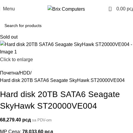
0
Menu
0.00
рс
Sold out
Click to enlarge
Почетна
HDD
Hard disk 20TB SATA6 Seagate SkyHawk ST20000VE004
Hard disk 20TB SATA6 Seagate
SkyHawk ST20000VE004
68,279.40
рсд
sa PDV-om
MP Cena:
78,033.60
рсд