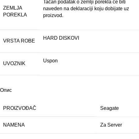
Tačan podatak o zemlji porekla će biti
ZEMLJA
naveden na deklaraciji koju dobijate uz
POREKLA
proizvod.
HARD DISKOVI
VRSTA ROBE
Uspon
UVOZNIK
Опис
PROIZVOĐAČ
Seagate
NAMENA
Za Server