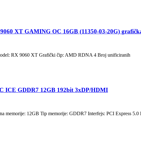
060 XT GAMING OC 16GB (11350-03-20G) grafička
odel: RX 9060 XT Grafički čip: AMD RDNA 4 Broj unificiranih
e OC ICE GDDR7 12GB 192bit 3xDP/HDMI
a memorije: 12GB Tip memorije: GDDR7 Interfejs: PCI Express 5.0 P