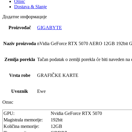
Опис
Dostava & Slanje
Додатне информације
Proizvođač
GIGABYTE
Naziv proizvoda
nVidia GeForce RTX 5070 AERO 12GB 192bit G
Zemlja porekla
Tačan podatak o zemlji porekla će biti naveden na d
Vrsta robe
GRAFIČKE KARTE
Uvoznik
Ewe
Опис
GPU:
Nvidia GeForce RTX 5070
Magistrala memorije:
192bit
Količina memorije:
12GB