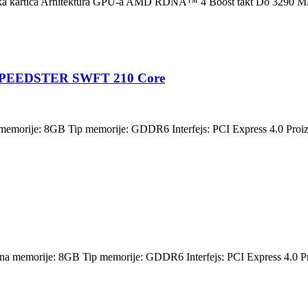
čka kartica Arhitektura GPU-a AMD RDNA™ 4 Boost takt Do 3290 
 SPEEDSTER SWFT 210 Core
morije: 8GB Tip memorije: GDDR6 Interfejs: PCI Express 4.0 Proiz
a memorije: 8GB Tip memorije: GDDR6 Interfejs: PCI Express 4.0 Pr