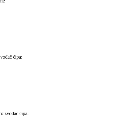
MHz
vođač čipa:
oizvodac cipa: