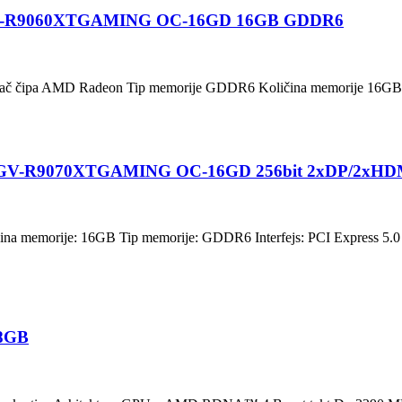
C GV-R9060XTGAMING OC-16GD 16GB GDDR6
đač čipa AMD Radeon Tip memorije GDDR6 Količina memorije 16GB
B GV-R9070XTGAMING OC-16GD 256bit 2xDP/2xHD
a memorije: 16GB Tip memorije: GDDR6 Interfejs: PCI Express 5.0
 8GB