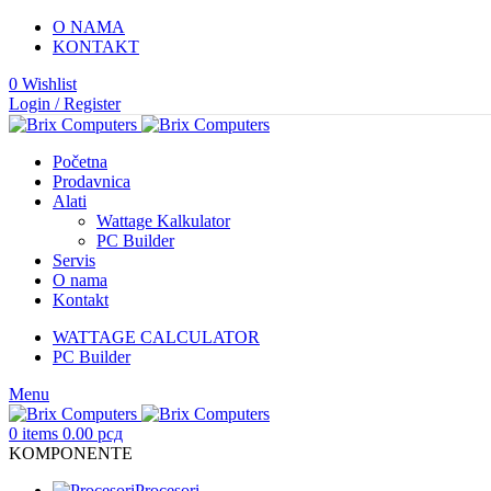
O NAMA
KONTAKT
0
Wishlist
Login / Register
Početna
Prodavnica
Alati
Wattage Kalkulator
PC Builder
Servis
O nama
Kontakt
WATTAGE CALCULATOR
PC Builder
Menu
0
items
0.00
рсд
KOMPONENTE
Procesori