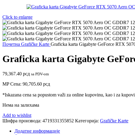
Click to enlarge
Почетна
Grafičke Karte
Graficka karta Gigabyte GeForce RTX 
Graficka karta Gigabyte GeF
79,367.40
рсд
sa PDV-om
MP Cena:
90,705.60
рсд
*Iskazana cena sa popustom važi za online kupovinu, kao i za kupovin
Нема на залихама
Add to wishlist
Шифра производа:
4719331355852
Категорија:
Grafičke Karte
Додатне информације