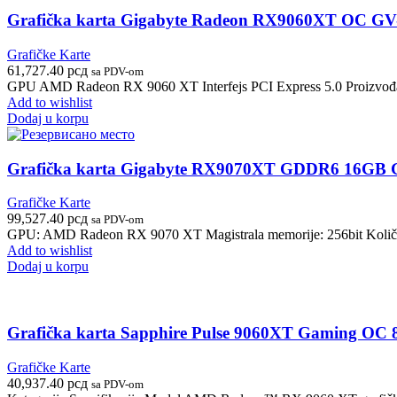
Grafička karta Gigabyte Radeon RX9060XT O
Grafičke Karte
61,727.40
рсд
sa PDV-om
GPU AMD Radeon RX 9060 XT Interfejs PCI Express 5.0 Proizvo
Add to wishlist
Dodaj u korpu
Grafička karta Gigabyte RX9070XT GDDR6 16G
Grafičke Karte
99,527.40
рсд
sa PDV-om
GPU: AMD Radeon RX 9070 XT Magistrala memorije: 256bit Količin
Add to wishlist
Dodaj u korpu
Grafička karta Sapphire Pulse 9060XT Gaming OC
Grafičke Karte
40,937.40
рсд
sa PDV-om