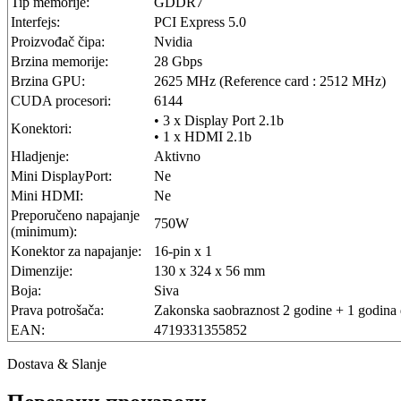
Tip memorije:
GDDR7
Interfejs:
PCI Express 5.0
Proizvođač čipa:
Nvidia
Brzina memorije:
28 Gbps
Brzina GPU:
2625 MHz (Reference card : 2512 MHz)
CUDA procesori:
6144
• 3 x Display Port 2.1b
Konektori:
• 1 x HDMI 2.1b
Hladjenje:
Aktivno
Mini DisplayPort:
Ne
Mini HDMI:
Ne
Preporučeno napajanje
750W
(minimum):
Konektor za napajanje:
16-pin x 1
Dimenzije:
130 x 324 x 56 mm
Boja:
Siva
Prava potrošača:
Zakonska saobraznost 2 godine + 1 godina 
EAN:
4719331355852
Dostava & Slanje