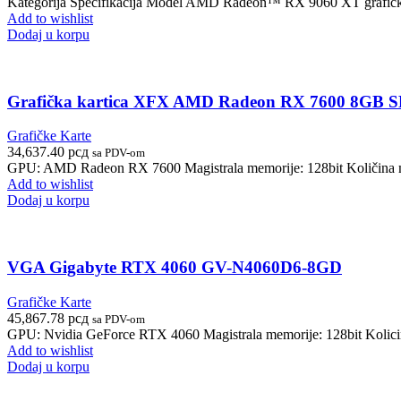
Kategorija Specifikacija Model AMD Radeon™ RX 9060 XT grafi
Add to wishlist
Dodaj u korpu
Grafička kartica XFX AMD Radeon RX 7600 8GB
Grafičke Karte
34,637.40
рсд
sa PDV-om
GPU: AMD Radeon RX 7600 Magistrala memorije: 128bit Količina me
Add to wishlist
Dodaj u korpu
VGA Gigabyte RTX 4060 GV-N4060D6-8GD
Grafičke Karte
45,867.78
рсд
sa PDV-om
GPU: Nvidia GeForce RTX 4060 Magistrala memorije: 128bit Kolicin
Add to wishlist
Dodaj u korpu