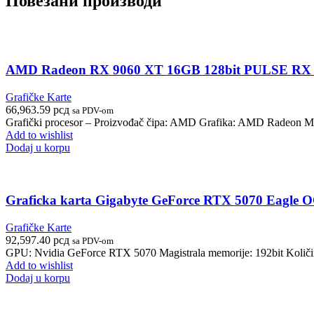
Повезани производи
AMD Radeon RX 9060 XT 16GB 128bit PULSE RX 9
Grafičke Karte
66,963.59
рсд
sa PDV-om
Grafički procesor – Proizvođač čipa: AMD Grafika: AMD Radeon M
Add to wishlist
Dodaj u korpu
Graficka karta Gigabyte GeForce RTX 5070 Eagl
Grafičke Karte
92,597.40
рсд
sa PDV-om
GPU: Nvidia GeForce RTX 5070 Magistrala memorije: 192bit Količin
Add to wishlist
Dodaj u korpu