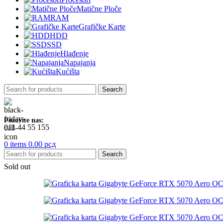
Matične Ploče
RAM
Grafičke Karte
HDD
SSD
Hlađenje
Napajanja
Kućišta
Search
Pozovite nas:
011 44 55 155
0
items
0.00
рсд
Search
Sold out