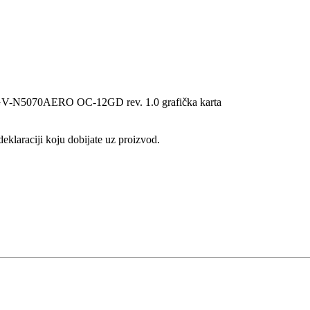
V-N5070AERO OC-12GD rev. 1.0 grafička karta
eklaraciji koju dobijate uz proizvod.