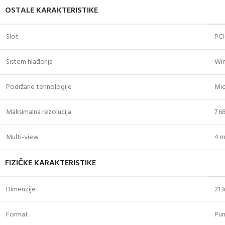
OSTALE KARAKTERISTIKE
Slot
PCI
Sistem hlađenja
Wi
Podržane tehnologije
Mic
Maksimalna rezolucija
7.6
Multi-view
4 m
FIZIČKE KARAKTERISTIKE
Dimenzije
21
Format
Pun