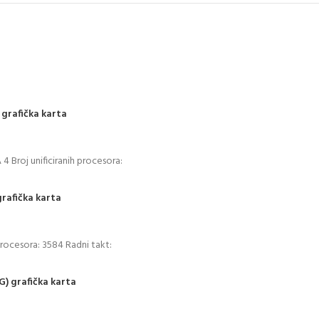
grafička karta
 Broj unificiranih procesora:
rafička karta
rocesora: 3584 Radni takt:
) grafička karta