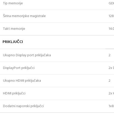
Tip memorije
GD
Širina memorijske magistrale
128
Takt memorije
14
PRIKLJUČCI
Ukupno Display port priključaka
2
DisplayPort priključci
2x 
Ukupno HDMI priključaka
2
HDMI priključci
2x 
Dodatni naponski priključci
1x8