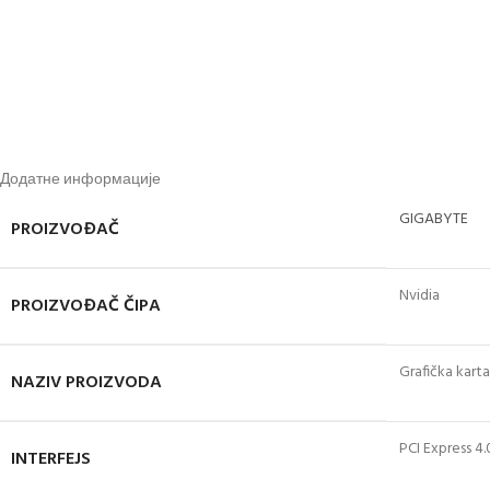
Додатне информације
GIGABYTE
PROIZVOĐAČ
Nvidia
PROIZVOĐAČ ČIPA
Grafička ka
NAZIV PROIZVODA
PCI Express 4.
INTERFEJS