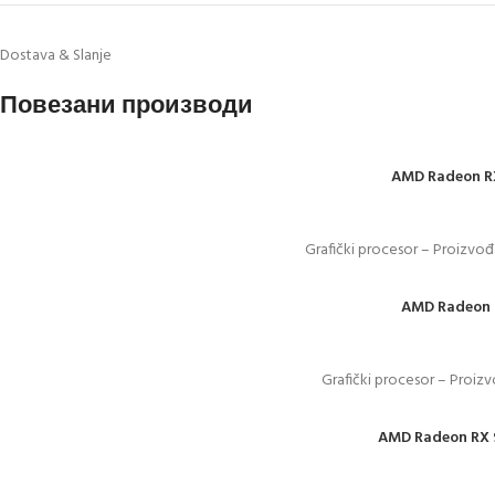
Dostava & Slanje
Повезани производи
AMD Radeon RX
Grafički procesor – Proizvođ
AMD Radeon R
Grafički procesor – Proiz
AMD Radeon RX 9