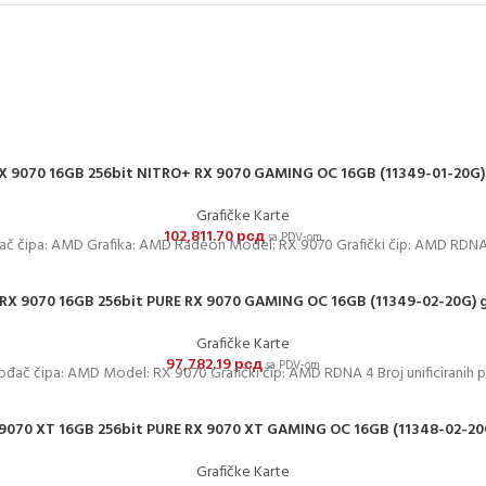
 9070 16GB 256bit NITRO+ RX 9070 GAMING OC 16GB (11349-01-20G) 
Grafičke Karte
102,811.70
рсд
sa PDV-om
ač čipa: AMD Grafika: AMD Radeon Model: RX 9070 Grafički čip: AMD RDNA 4
X 9070 16GB 256bit PURE RX 9070 GAMING OC 16GB (11349-02-20G) g
Grafičke Karte
97,782.19
рсд
sa PDV-om
vođač čipa: AMD Model: RX 9070 Grafički čip: AMD RDNA 4 Broj unificiranih p
070 XT 16GB 256bit PURE RX 9070 XT GAMING OC 16GB (11348-02-20G
Grafičke Karte