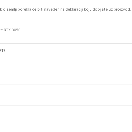
 o zemlji porekla će biti naveden na deklaraciji koju dobijate uz proizvod.
ce RTX 3050
RTE