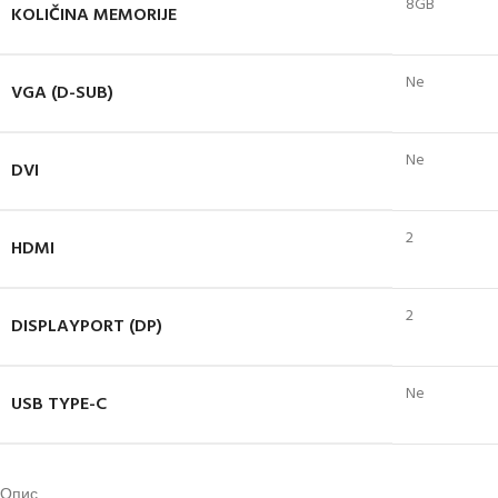
8GB
KOLIČINA MEMORIJE
Ne
VGA (D-SUB)
Ne
DVI
2
HDMI
2
DISPLAYPORT (DP)
Ne
USB TYPE-C
Опис