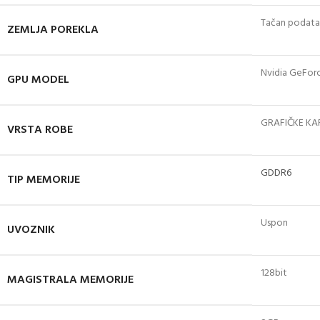
Tačan podatak
ZEMLJA POREKLA
Nvidia GeFor
GPU MODEL
GRAFIČKE KA
VRSTA ROBE
GDDR6
TIP MEMORIJE
Uspon
UVOZNIK
128bit
MAGISTRALA MEMORIJE