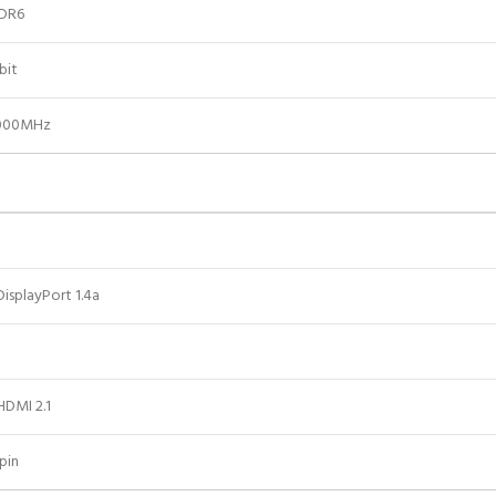
DR6
bit
.000MHz
DisplayPort 1.4a
HDMI 2.1
pin