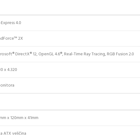
-Express 4.0
ndForce™ 2X
rosoft® DirectX® 12, OpenGL 4.6®, Real-Time Ray Tracing, RGB Fusion 2.0
80 x 4.320
onitora
3mm x 120mm x 41mm
a ATX veličina