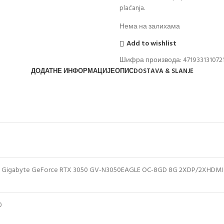
plaćanja.
Нема на залихама
Add to wishlist
Шифра производа:
471933131072
ДОДАТНЕ ИНФОРМАЦИЈЕ
ОПИС
DOSTAVA & SLANJE
rta Gigabyte GeForce RTX 3050 GV-N3050EAGLE OC-8GD 8G 2XDP/2XHDMI
0