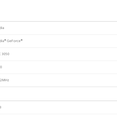
dia
dia® GeForce®
X 3050
60
92MHz
B