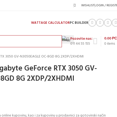
WISHLIST
LOGIN / REGIST
WATTAGE CALCULATOR
PC BUILDER
0.00
Р
Pozovite nas:
011 44 55 155
0
items
e RTX 3050 GV-N3050EAGLE OC-8GD 8G 2XDP/2XHDMI
Gigabyte GeForce RTX 3050 GV-
-8GD 8G 2XDP/2XHDMI
 online kupovinu, kao i za kupovinu u prodavnici za gotovinski način