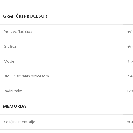
GRAFIČKI PROCESOR
Proizvođač čipa
nVi
Grafika
nVi
Model
RT
Broj unificiranih procesora
25
Radni takt
1.7
MEMORIJA
Količina memorije
8G