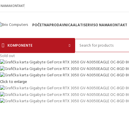
 NAMA
KONTAKT
POČETNA
PRODAVNICA
ALATI
SERVIS
O NAMA
KONTAKT
KOMPONENTE
Sold out
Click to enlarge