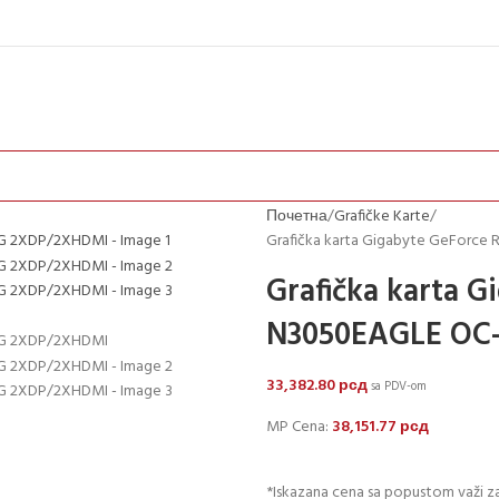
Почетна
Grafičke Karte
Grafička karta Gigabyte GeForc
Grafička karta 
N3050EAGLE OC
33,382.80
рсд
sa PDV-om
MP Cena:
38,151.77
рсд
*Iskazana cena sa popustom važi za