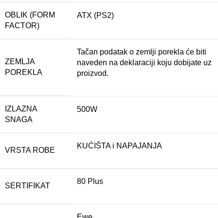
OBLIK (FORM
ATX (PS2)
FACTOR)
Tačan podatak o zemlji porekla će biti
ZEMLJA
naveden na deklaraciji koju dobijate uz
POREKLA
proizvod.
IZLAZNA
500W
SNAGA
KUĆIŠTA i NAPAJANJA
VRSTA ROBE
80 Plus
SERTIFIKAT
Ewe