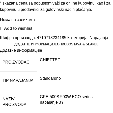
*Iskazana cena sa popustom važi za online kupovinu, kao i za
kupovinu u prodavnici za gotovinski način plaćanja.
Нема на залихама
Add to wishlist
Шифра производа:
4710713234185
Категорија:
Napajanja
ДОДАТНЕ ИНФОРМАЦИЈЕ
ОПИС
DOSTAVA & SLANJE
Додатне информације
CHIEFTEC
PROIZVOĐAČ
Standardno
TIP NAPAJANJA
GPE-500S 500W ECO series
NAZIV
napajanje 3Y
PROIZVODA