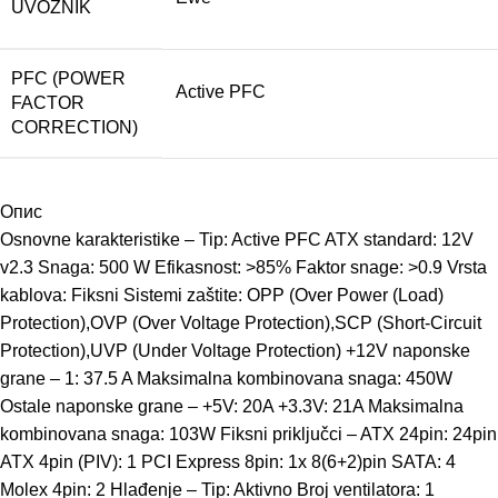
UVOZNIK
PFC (POWER
Active PFC
FACTOR
CORRECTION)
Опис
Osnovne karakteristike – Tip: Active PFC ATX standard: 12V
v2.3 Snaga: 500 W Efikasnost: >85% Faktor snage: >0.9 Vrsta
kablova: Fiksni Sistemi zaštite: OPP (Over Power (Load)
Protection),OVP (Over Voltage Protection),SCP (Short-Circuit
Protection),UVP (Under Voltage Protection) +12V naponske
grane – 1: 37.5 A Maksimalna kombinovana snaga: 450W
Ostale naponske grane – +5V: 20A +3.3V: 21A Maksimalna
kombinovana snaga: 103W Fiksni priključci – ATX 24pin: 24pin
ATX 4pin (PIV): 1 PCI Express 8pin: 1x 8(6+2)pin SATA: 4
Molex 4pin: 2 Hlađenje – Tip: Aktivno Broj ventilatora: 1