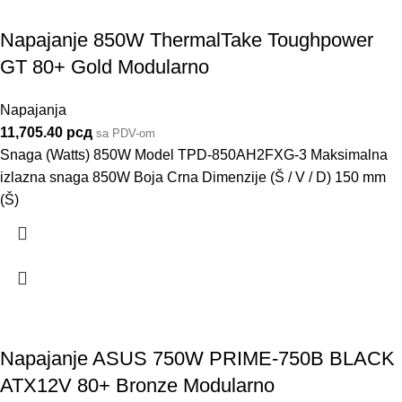
Napajanje 850W ThermalTake Toughpower
GT 80+ Gold Modularno
Napajanja
11,705.40
рсд
sa PDV-om
Snaga (Watts) 850W Model TPD-850AH2FXG-3 Maksimalna
izlazna snaga 850W Boja Crna Dimenzije (Š / V / D) 150 mm
(Š)
Napajanje ASUS 750W PRIME-750B BLACK
ATX12V 80+ Bronze Modularno