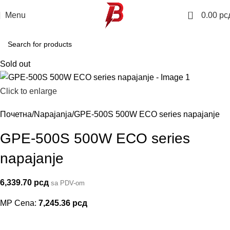
0
Menu
0.00
рс
Sold out
Click to enlarge
Почетна
Napajanja
GPE-500S 500W ECO series napajanje
GPE-500S 500W ECO series
napajanje
6,339.70
рсд
sa PDV-om
MP Cena:
7,245.36
рсд