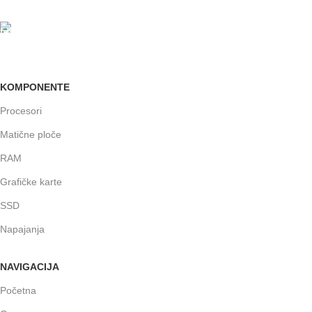
GARANCIJA
Garancija i fiskalni račun za sve
KOMPONENTE
Procesori
Matične ploče
RAM
Grafičke karte
SSD
Napajanja
NAVIGACIJA
Početna