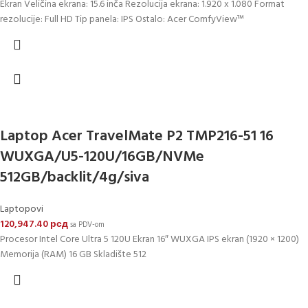
Ekran Veličina ekrana: 15.6 inča Rezolucija ekrana: 1.920 x 1.080 Format
rezolucije: Full HD Tip panela: IPS Ostalo: Acer ComfyView™
Laptop Acer TravelMate P2 TMP216-51 16
WUXGA/U5-120U/16GB/NVMe
512GB/backlit/4g/siva
Laptopovi
120,947.40
рсд
sa PDV-om
Procesor Intel Core Ultra 5 120U Ekran 16″ WUXGA IPS ekran (1920 × 1200)
Memorija (RAM) 16 GB Skladište 512