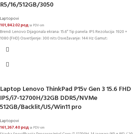
R5/16/512GB/3050
Laptopovi
101,842.02
рсд
sa PDV-om
Brend: Lenovo Dijagonala ekrana: 15.6″ Tip panela: IPS Rezolucija: 1920 ×
1080 (FHD) Osvetljenje: 300 nits Osvežavanje: 144 Hz Gamut:
Laptop Lenovo ThinkPad P15v Gen 3 15.6 FHD
IPS/i7-12700H/32GB DDR5/NVMe
512GB/Backlit/US/Win11 pro
Laptopovi
161,267.40
рсд
sa PDV-om