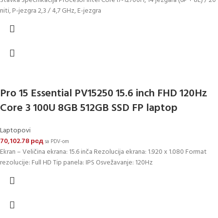
Stavka Specifikacija Procesor Intel Core i7-12700H, 14 jezgara (6P + 8E) / 20
niti, P-jezgra 2,3 / 4,7 GHz, E-jezgra
Pro 15 Essential PV15250 15.6 inch FHD 120Hz
Core 3 100U 8GB 512GB SSD FP laptop
Laptopovi
70,102.78
рсд
sa PDV-om
Ekran – Veličina ekrana: 15.6 inča Rezolucija ekrana: 1.920 x 1.080 Format
rezolucije: Full HD Tip panela: IPS Osvežavanje: 120Hz