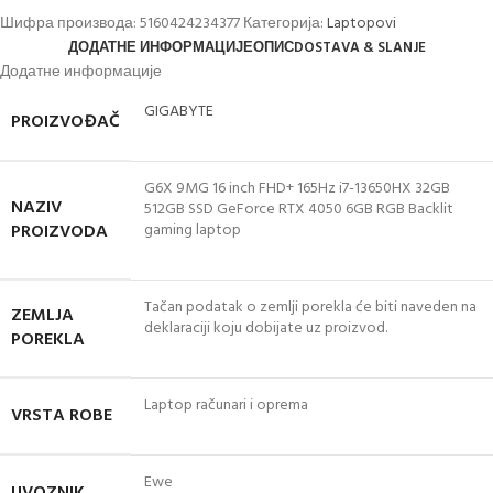
Шифра производа:
5160424234377
Категорија:
Laptopovi
ДОДАТНЕ ИНФОРМАЦИЈЕ
ОПИС
DOSTAVA & SLANJE
Додатне информације
GIGABYTE
PROIZVOĐAČ
G6X 9MG 16 inch FHD+ 165Hz i7-13650HX 32GB
NAZIV
512GB SSD GeForce RTX 4050 6GB RGB Backlit
PROIZVODA
gaming laptop
Tačan podatak o zemlji porekla će biti naveden na
ZEMLJA
deklaraciji koju dobijate uz proizvod.
POREKLA
Laptop računari i oprema
VRSTA ROBE
Ewe
UVOZNIK