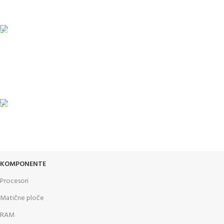
Čekovima do 6 rata, kao i kreditnim karticama
PLAĆANJE KARTICAMA
U maloprodajnom objektu
24/7 PODRŠKA
Brinemo o vašim mašinama
GARANCIJA
Garancija i fiskalni račun za sve
KOMPONENTE
Procesori
Matične ploče
RAM