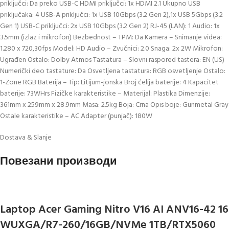
priključci: Da preko USB-C HDMI priključci: 1x HDMI 2.1 Ukupno USB
priključaka: 4 USB-A priključci: 1x USB 10Gbps (3.2 Gen 2),1x USB 5Gbps (3.2
Gen 1) USB-C priključci: 2x USB 10Gbps (3.2 Gen 2) RJ-45 (LAN): 1 Audio: 1x
3.5mm (izlaz i mikrofon) Bezbednost – TPM: Da Kamera – Snimanje videa:
1.280 x 720,30fps Model: HD Audio – Zvučnici: 2.0 Snaga: 2x 2W Mikrofon:
Ugrađen Ostalo: Dolby Atmos Tastatura – Slovni raspored tastera: EN (US)
Numerički deo tastature: Da Osvetljena tastatura: RGB osvetljenje Ostalo:
1-Zone RGB Baterija – Tip: Litijum-jonska Broj ćelija baterije: 4 Kapacitet
baterije: 73WHrs Fizičke karakteristike – Materijal: Plastika Dimenzije:
361mm x 259mm x 28.9mm Masa: 2.5kg Boja: Crna Opis boje: Gunmetal Gray
Ostale karakteristike – AC Adapter (punjač): 180W
Dostava & Slanje
Повезани производи
Laptop Acer Gaming Nitro V16 AI ANV16-42 16
WUXGA/R7-260/16GB/NVMe 1TB/RTX5060