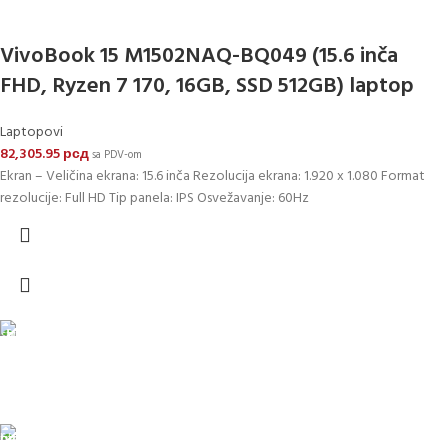
VivoBook 15 M1502NAQ-BQ049 (15.6 inča
FHD, Ryzen 7 170, 16GB, SSD 512GB) laptop
Laptopovi
82,305.95
рсд
sa PDV-om
Ekran – Veličina ekrana: 15.6 inča Rezolucija ekrana: 1.920 x 1.080 Format
rezolucije: Full HD Tip panela: IPS Osvežavanje: 60Hz
DOSTAVA
Pakete šaljemo PostExpress-om. Dostava je besplatna za
porudžbine veće od 15.000 rsd uz obavezno avansno plaćanje
ODLOŽENO PLAĆANJE