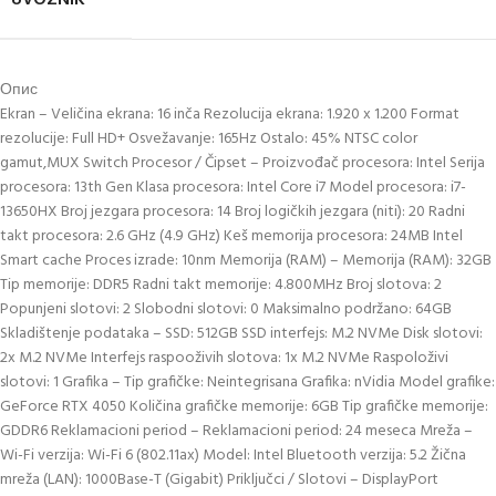
Опис
Ekran – Veličina ekrana: 16 inča Rezolucija ekrana: 1.920 x 1.200 Format
rezolucije: Full HD+ Osvežavanje: 165Hz Ostalo: 45% NTSC color
gamut,MUX Switch Procesor / Čipset – Proizvođač procesora: Intel Serija
procesora: 13th Gen Klasa procesora: Intel Core i7 Model procesora: i7-
13650HX Broj jezgara procesora: 14 Broj logičkih jezgara (niti): 20 Radni
takt procesora: 2.6 GHz (4.9 GHz) Keš memorija procesora: 24MB Intel
Smart cache Proces izrade: 10nm Memorija (RAM) – Memorija (RAM): 32GB
Tip memorije: DDR5 Radni takt memorije: 4.800MHz Broj slotova: 2
Popunjeni slotovi: 2 Slobodni slotovi: 0 Maksimalno podržano: 64GB
Skladištenje podataka – SSD: 512GB SSD interfejs: M.2 NVMe Disk slotovi:
2x M.2 NVMe Interfejs raspooživih slotova: 1x M.2 NVMe Raspoloživi
slotovi: 1 Grafika – Tip grafičke: Neintegrisana Grafika: nVidia Model grafike:
GeForce RTX 4050 Količina grafičke memorije: 6GB Tip grafičke memorije:
GDDR6 Reklamacioni period – Reklamacioni period: 24 meseca Mreža –
Wi-Fi verzija: Wi-Fi 6 (802.11ax) Model: Intel Bluetooth verzija: 5.2 Žična
mreža (LAN): 1000Base-T (Gigabit) Priključci / Slotovi – DisplayPort