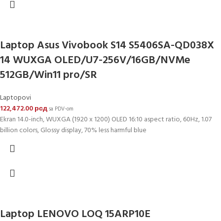
Laptop Asus Vivobook S14 S5406SA-QD038X
14 WUXGA OLED/U7-256V/16GB/NVMe
512GB/Win11 pro/SR
Laptopovi
122,472.00
рсд
sa PDV-om
Ekran 14.0-inch, WUXGA (1920 x 1200) OLED 16:10 aspect ratio, 60Hz, 1.07
billion colors, Glossy display, 70% less harmful blue
Laptop LENOVO LOQ 15ARP10E