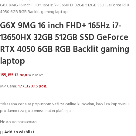
G6X 9MG 16 inch FHD+ 165Hz i7-13650HX 32GB 512GB SSD GeForce RTX
4050 6GB RGB Backlit gaming laptop
G6X 9MG 16 inch FHD+ 165Hz i7-
13650HX 32GB 512GB SSD GeForce
RTX 4050 6GB RGB Backlit gaming
laptop
155,155.13
рсд
sa PDV-om
MP Cena:
177,320.15
рсд
*Iskazana cena sa popustom važi za online kupovinu, kao i za kupovinu u
prodavnici za gotovinski način plaćanja.
Нема на залихама
Add to wishlist