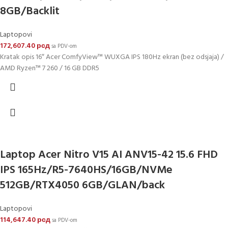
8GB/Backlit
Laptopovi
172,607.40
рсд
sa PDV-om
Kratak opis 16″ Acer ComfyView™ WUXGA IPS 180Hz ekran (bez odsjaja) /
AMD Ryzen™ 7 260 / 16 GB DDR5
Laptop Acer Nitro V15 AI ANV15-42 15.6 FHD
IPS 165Hz/R5-7640HS/16GB/NVMe
512GB/RTX4050 6GB/GLAN/back
Laptopovi
114,647.40
рсд
sa PDV-om