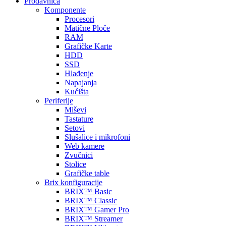
Prodavnica
Komponente
Procesori
Matične Ploče
RAM
Grafičke Karte
HDD
SSD
Hlađenje
Napajanja
Kućišta
Periferije
Miševi
Tastature
Setovi
Slušalice i mikrofoni
Web kamere
Zvučnici
Stolice
Grafičke table
Brix konfiguracije
BRIX™ Basic
BRIX™ Classic
BRIX™ Gamer Pro
BRIX™ Streamer