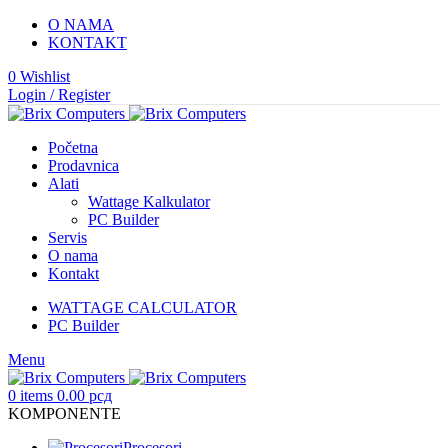
O NAMA
KONTAKT
0
Wishlist
Login / Register
Početna
Prodavnica
Alati
Wattage Kalkulator
PC Builder
Servis
O nama
Kontakt
WATTAGE CALCULATOR
PC Builder
Menu
0
items
0.00
рсд
KOMPONENTE
Procesori