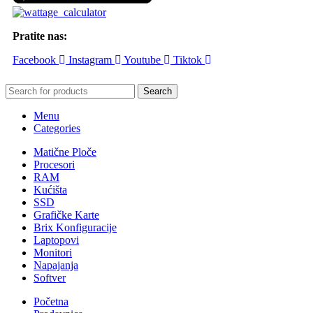
Pratite nas:
Facebook
Instagram
Youtube
Tiktok
Search
Menu
Categories
Matične Ploče
Procesori
RAM
Kućišta
SSD
Grafičke Karte
Brix Konfiguracije
Laptopovi
Monitori
Napajanja
Softver
Početna