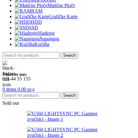
Matične Ploče
RAM
Grafičke Karte
HDD
SSD
Hlađenje
Napajanja
Kućišta
Search
Pozovite nas:
011 44 55 155
0
items
0.00
рсд
Search
Sold out