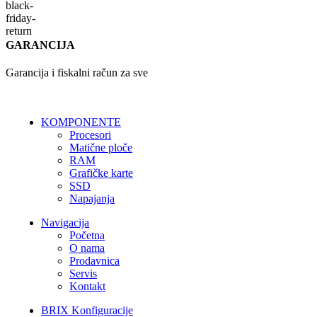
GARANCIJA
Garancija i fiskalni račun za sve
KOMPONENTE
Procesori
Matične ploče
RAM
Grafičke karte
SSD
Napajanja
Navigacija
Početna
O nama
Prodavnica
Servis
Kontakt
BRIX Konfiguracije