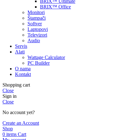
BRIX™ Ultimate
BRIX™ Office
Monitori
Štampači
Softver
Laptopovi
Televizori
Audio
Servis
Alati
Wattage Calculator
PC Builder
O nama
Kontakt
Shopping cart
Close
Sign in
Close
No account yet?
Create an Account
Shop
0
items
Cart
My account