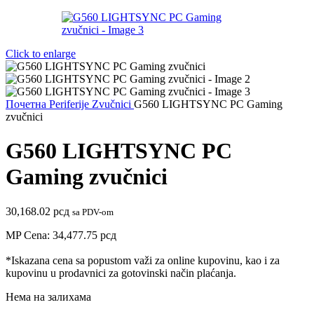
Click to enlarge
Почетна
Periferije
Zvučnici
G560 LIGHTSYNC PC Gaming
zvučnici
G560 LIGHTSYNC PC
Gaming zvučnici
30,168.02
рсд
sa PDV-om
MP Cena:
34,477.75
рсд
*Iskazana cena sa popustom važi za online kupovinu, kao i za
kupovinu u prodavnici za gotovinski način plaćanja.
Нема на залихама