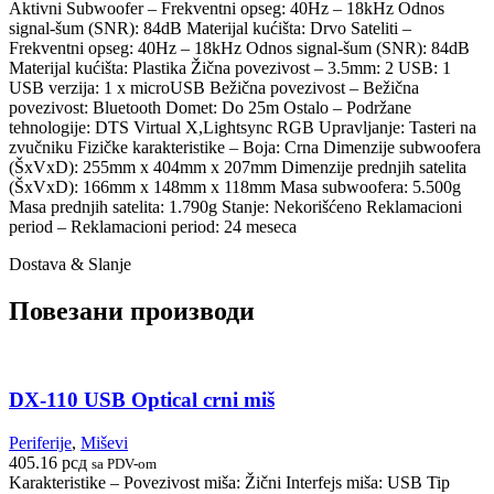
Aktivni Subwoofer – Frekventni opseg: 40Hz – 18kHz Odnos
signal-šum (SNR): 84dB Materijal kućišta: Drvo Sateliti –
Frekventni opseg: 40Hz – 18kHz Odnos signal-šum (SNR): 84dB
Materijal kućišta: Plastika Žična povezivost – 3.5mm: 2 USB: 1
USB verzija: 1 x microUSB Bežična povezivost – Bežična
povezivost: Bluetooth Domet: Do 25m Ostalo – Podržane
tehnologije: DTS Virtual X,Lightsync RGB Upravljanje: Tasteri na
zvučniku Fizičke karakteristike – Boja: Crna Dimenzije subwoofera
(ŠxVxD): 255mm x 404mm x 207mm Dimenzije prednjih satelita
(ŠxVxD): 166mm x 148mm x 118mm Masa subwoofera: 5.500g
Masa prednjih satelita: 1.790g Stanje: Nekorišćeno Reklamacioni
period – Reklamacioni period: 24 meseca
Dostava & Slanje
Повезани производи
DX-110 USB Optical crni miš
Periferije
,
Miševi
405.16
рсд
sa PDV-om
Karakteristike – Povezivost miša: Žični Interfejs miša: USB Tip