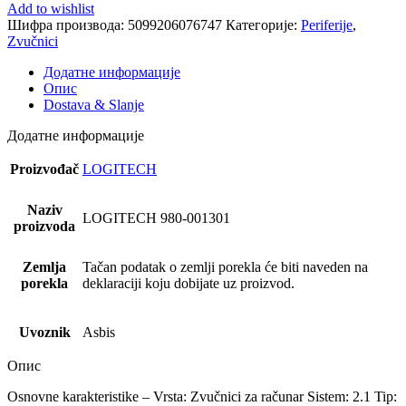
Add to wishlist
Шифра производа:
5099206076747
Категорије:
Periferije
,
Zvučnici
Додатне информације
Опис
Dostava & Slanje
Додатне информације
Proizvođač
LOGITECH
Naziv
LOGITECH 980-001301
proizvoda
Zemlja
Tačan podatak o zemlji porekla će biti naveden na
porekla
deklaraciji koju dobijate uz proizvod.
Uvoznik
Asbis
Опис
Osnovne karakteristike – Vrsta: Zvučnici za računar Sistem: 2.1 Tip: