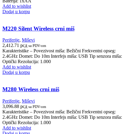
Baterija: 1xAA
Add to wishlist
Dodaj u korpu
M220 Silent Wireless crni miš
Periferije
,
Miševi
2,412.71
рсд
sa PDV-om
Karakteristike – Povezivost miša: Bežični Frekventni opseg:
2.4GHz Domet: Do 10m Interfejs miša: USB Tip senzora miša:
Optički Rezolucija: 1.000
Add to wishlist
Dodaj u korpu
M280 Wireless crni miš
Periferije
,
Miševi
3,096.88
рсд
sa PDV-om
Karakteristike – Povezivost miša: Bežični Frekventni opseg:
2.4GHz Domet: Do 10m Interfejs miša: USB Tip senzora miša:
Optički Rezolucija: 1.000
Add to wishlist
Dodaj u korpu