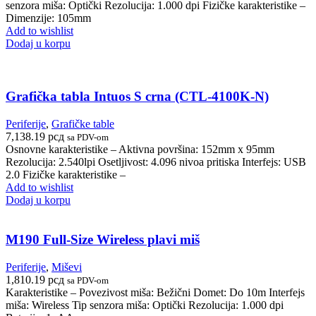
senzora miša: Optički Rezolucija: 1.000 dpi Fizičke karakteristike –
Dimenzije: 105mm
Add to wishlist
Dodaj u korpu
Grafička tabla Intuos S crna (CTL-4100K-N)
Periferije
,
Grafičke table
7,138.19
рсд
sa PDV-om
Osnovne karakteristike – Aktivna površina: 152mm x 95mm
Rezolucija: 2.540lpi Osetljivost: 4.096 nivoa pritiska Interfejs: USB
2.0 Fizičke karakteristike –
Add to wishlist
Dodaj u korpu
M190 Full-Size Wireless plavi miš
Periferije
,
Miševi
1,810.19
рсд
sa PDV-om
Karakteristike – Povezivost miša: Bežični Domet: Do 10m Interfejs
miša: Wireless Tip senzora miša: Optički Rezolucija: 1.000 dpi