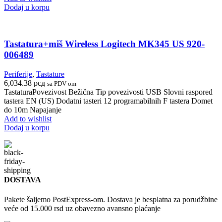
Dodaj u korpu
Tastatura+miš Wireless Logitech MK345 US 920-
006489
Periferije
,
Tastature
6,034.38
рсд
sa PDV-om
TastaturaPovezivost Bežična Tip povezivosti USB Slovni raspored
tastera EN (US) Dodatni tasteri 12 programabilnih F tastera Domet
do 10m Napajanje
Add to wishlist
Dodaj u korpu
DOSTAVA
Pakete šaljemo PostExpress-om. Dostava je besplatna za porudžbine
veće od 15.000 rsd uz obavezno avansno plaćanje