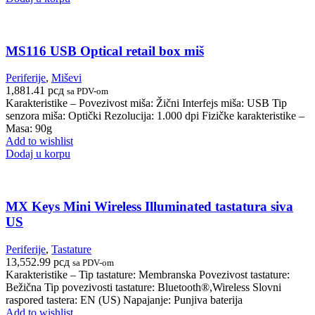
MS116 USB Optical retail box miš
Periferije
,
Miševi
1,881.41
рсд
sa PDV-om
Karakteristike – Povezivost miša: Žični Interfejs miša: USB Tip
senzora miša: Optički Rezolucija: 1.000 dpi Fizičke karakteristike –
Masa: 90g
Add to wishlist
Dodaj u korpu
MX Keys Mini Wireless Illuminated tastatura siva
US
Periferije
,
Tastature
13,552.99
рсд
sa PDV-om
Karakteristike – Tip tastature: Membranska Povezivost tastature:
Bežična Tip povezivosti tastature: Bluetooth®,Wireless Slovni
raspored tastera: EN (US) Napajanje: Punjiva baterija
Add to wishlist