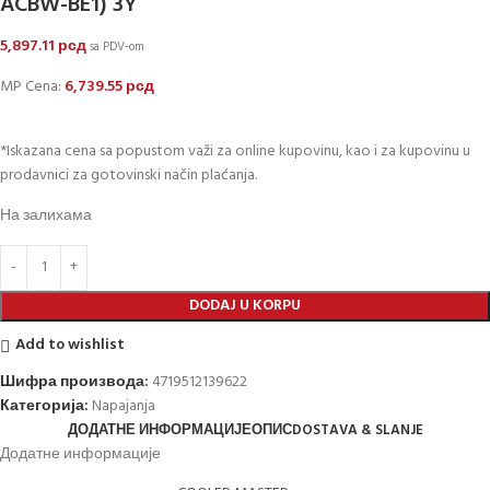
ACBW-BE1) 3Y
5,897.11
рсд
sa PDV-om
MP Cena:
6,739.55
рсд
*Iskazana cena sa popustom važi za online kupovinu, kao i za kupovinu u
prodavnici za gotovinski način plaćanja.
На залихама
DODAJ U KORPU
Add to wishlist
Шифра производа:
4719512139622
Категорија:
Napajanja
ДОДАТНЕ ИНФОРМАЦИЈЕ
ОПИС
DOSTAVA & SLANJE
Додатне информације