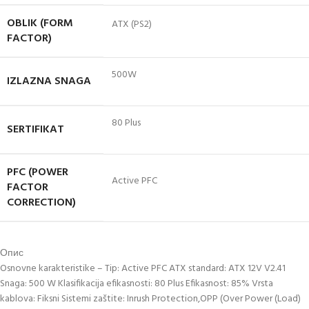
OBLIK (FORM
ATX (PS2)
FACTOR)
500W
IZLAZNA SNAGA
80 Plus
SERTIFIKAT
PFC (POWER
Active PFC
FACTOR
CORRECTION)
Опис
Osnovne karakteristike – Tip: Active PFC ATX standard: ATX 12V V2.41
Snaga: 500 W Klasifikacija efikasnosti: 80 Plus Efikasnost: 85% Vrsta
kablova: Fiksni Sistemi zaštite: Inrush Protection,OPP (Over Power (Load)