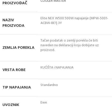
COOLER MASTER
PROIZVOĐAČ
Elite NEX W500 500W napajanje (MPW-5001-
NAZIV
ACBW-BE1) 3Y
PROIZVODA
Tačan podatak o zemlji porekla će biti
naveden na deklaraciji koju dobijate uz
ZEMLJA POREKLA
proizvod.
KUĆIŠTA i NAPAJANJA
VRSTA ROBE
Standardno
TIP NAPAJANJA
Ewe
UVOZNIK