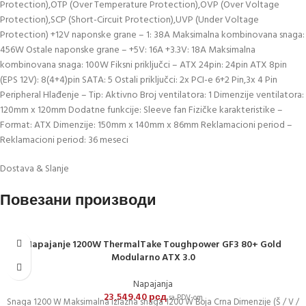
Protection),OTP (Over Temperature Protection),OVP (Over Voltage
Protection),SCP (Short-Circuit Protection),UVP (Under Voltage
Protection) +12V naponske grane – 1: 38A Maksimalna kombinovana snaga:
456W Ostale naponske grane – +5V: 16A +3.3V: 18A Maksimalna
kombinovana snaga: 100W Fiksni priključci – ATX 24pin: 24pin ATX 8pin
(EPS 12V): 8(4+4)pin SATA: 5 Ostali priključci: 2x PCI-e 6+2 Pin,3x 4 Pin
Peripheral Hlađenje – Tip: Aktivno Broj ventilatora: 1 Dimenzije ventilatora:
120mm x 120mm Dodatne funkcije: Sleeve fan Fizičke karakteristike –
Format: ATX Dimenzije: 150mm x 140mm x 86mm Reklamacioni period –
Reklamacioni period: 36 meseci
Dostava & Slanje
Повезани производи
Napajanje 1200W ThermalTake Toughpower GF3 80+ Gold
Modularno ATX 3.0
Napajanja
23,549.40
рсд
sa PDV-om
Snaga 1200 W Maksimalna izlazna snaga 1200 W Boja Crna Dimenzije (Š / V /