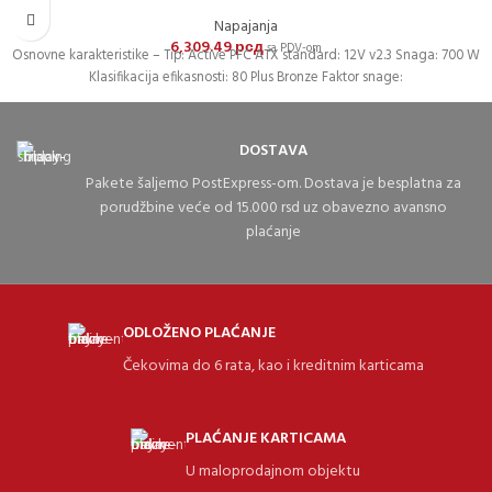
Napajanja
6,309.49
рсд
sa PDV-om
Osnovne karakteristike – Tip: Active PFC ATX standard: 12V v2.3 Snaga: 700 W
Klasifikacija efikasnosti: 80 Plus Bronze Faktor snage:
DOSTAVA
Pakete šaljemo PostExpress-om. Dostava je besplatna za
porudžbine veće od 15.000 rsd uz obavezno avansno
plaćanje
ODLOŽENO PLAĆANJE
Čekovima do 6 rata, kao i kreditnim karticama
PLAĆANJE KARTICAMA
U maloprodajnom objektu