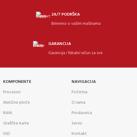
24/7 PODRŠKA
Brinemo o vašim mašinama
GARANCIJA
Garancija i fiskalni račun za sve
KOMPONENTE
NAVIGACIJA
Procesori
Početna
Matične ploče
O nama
RAM
Prodavnica
Grafičke karte
Servis
SSD
Kontakt