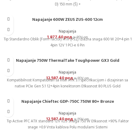
D) 150 mm (Š) ×
Napajanje 600W ZEUS ZUS-600 12cm
Napajanja
1,877.40
рсд
sa PDV-om
Tip Standardno Oblik (Form factor) ATX (PS2) Izlazna snaga 600 W 20+4 pin 1
4pin 12V 1 PCI-e 6 Pin
Napajanje 750W ThermalTake Toughpower GX3 Gold
Napajanja
12,587.40
рсд
sa PDV-om
Kompatibilnost Kompatibilan sa Intel ATX 3.1 specifikacijom i dizajniran sa
native PCIe Gen 5.1 12+4pin konektorom Efikasnost 80 PLUS Gold
Napajanje Chieftec GDP-750C 750W 80+ Bronze
Napajanja
12,587.40
рсд
sa PDV-om
Tip Active PFC ATX standard 12V v2.3 Snaga 750 W Efikasnost >90% Faktor
snage >0.9 Vrsta kablova Polu modularni Sistemi