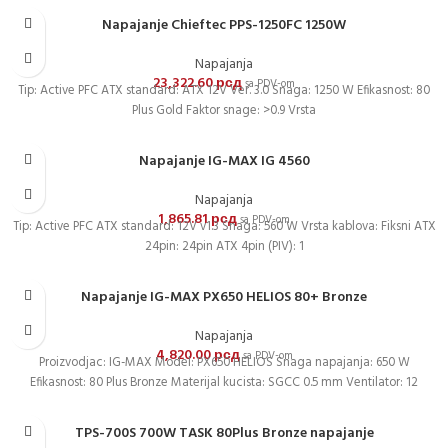
Napajanje Chieftec PPS-1250FC 1250W
Napajanja
23,322.60
рсд
sa PDV-om
Tip: Active PFC ATX standard: ATX 12V Ver. 3.0 Snaga: 1250 W Efikasnost: 80
Plus Gold Faktor snage: >0.9 Vrsta
Napajanje IG-MAX IG 4560
Napajanja
1,865.81
рсд
sa PDV-om
Tip: Active PFC ATX standard: 12V v1.3 Snaga: 560 W Vrsta kablova: Fiksni ATX
24pin: 24pin ATX 4pin (PIV): 1
Napajanje IG-MAX PX650 HELIOS 80+ Bronze
Napajanja
4,820.00
рсд
sa PDV-om
Proizvodjac: IG-MAX Model: PX650 HELIOS Snaga napajanja: 650 W
Efikasnost: 80 Plus Bronze Materijal kucista: SGCC 0.5 mm Ventilator: 12
TPS-700S 700W TASK 80Plus Bronze napajanje