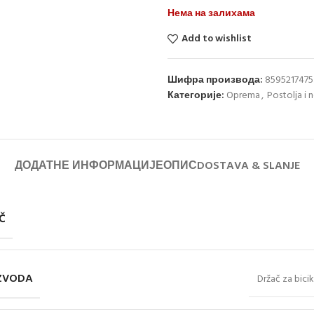
Нема на залихама
Add to wishlist
Шифра производа:
859521747
Категорије:
Oprema
,
Postolja i 
ДОДАТНЕ ИНФОРМАЦИЈЕ
ОПИС
DOSTAVA & SLANJE
Č
IZVODA
Držač za bic