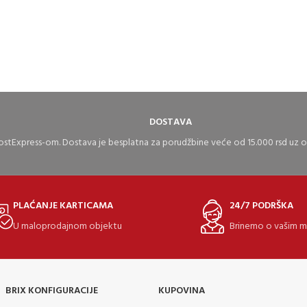
i,TA4501i,TA4550ci,TA4551ci,TA5500i,TA5501i,TA5550ci,TA5551ci
DOSTAVA
stExpress-om. Dostava je besplatna za porudžbine veće od 15.000 rsd uz
PLAĆANJE KARTICAMA
24/7 PODRŠKA
U maloprodajnom objektu
Brinemo o vašim 
BRIX KONFIGURACIJE
KUPOVINA