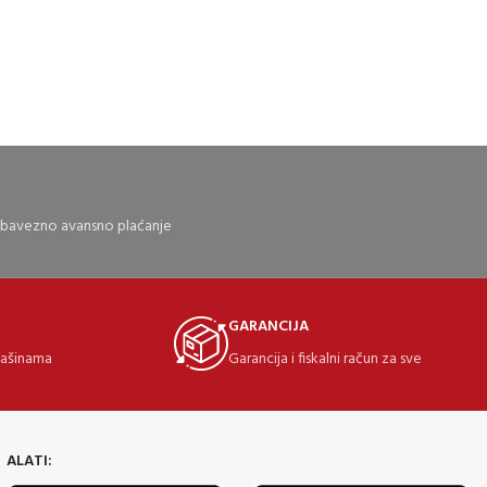
 obavezno avansno plaćanje
GARANCIJA
mašinama
Garancija i fiskalni račun za sve
ALATI: