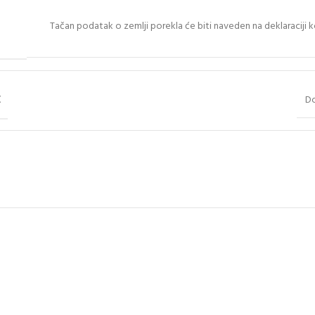
Tačan podatak o zemlji porekla će biti naveden na deklaraciji k
E
D