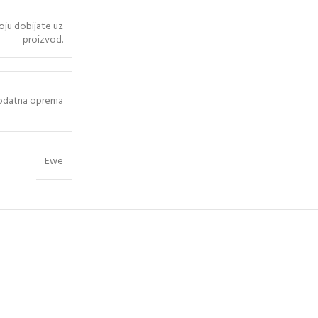
oju dobijate uz
proizvod.
odatna oprema
Ewe