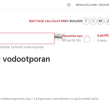
WISHLIST
LOGIN / REGIST
WATTAGE CALCULATOR
PC BUILDER
0.00
Р
Pozovite nas:
011 44 55 155
0
items
i
Držač za bicikl vodootporan
kl vodootporan
 online kupovinu, kao i za kupovinu u prodavnici za gotovinski način