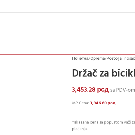
Почетна
Oprema
Postolja i nosač
Držač za bici
3,453.28
рсд
sa PDV-om
MP Cena:
3,946.60
рсд
*Iskazana cena sa popustom važi za
plaćanja.