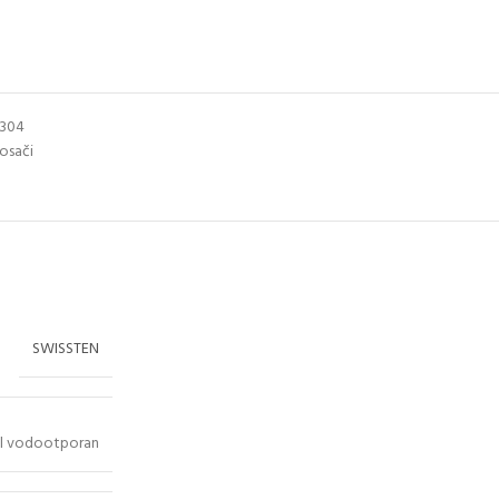
5304
nosači
SWISSTEN
ikl vodootporan