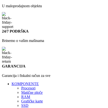
U maloprodajnom objektu
24/7 PODRŠKA
Brinemo o vašim mašinama
GARANCIJA
Garancija i fiskalni račun za sve
KOMPONENTE
Procesori
Matične ploče
RAM
Grafičke karte
SSD