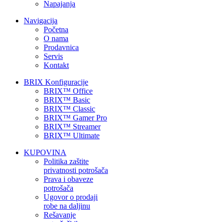
Napajanja
Navigacija
Početna
O nama
Prodavnica
Servis
Kontakt
BRIX Konfiguracije
BRIX™ Office
BRIX™ Basic
BRIX™ Classic
BRIX™ Gamer Pro
BRIX™ Streamer
BRIX™ Ultimate
KUPOVINA
Politika zaštite
privatnosti potrošača
Prava i obaveze
potrošača
Ugovor o prodaji
robe na daljinu
Rešavanje