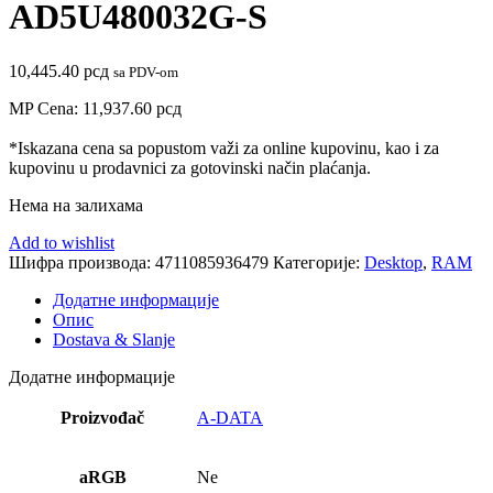
AD5U480032G-S
10,445.40
рсд
sa PDV-om
MP Cena:
11,937.60
рсд
*Iskazana cena sa popustom važi za online kupovinu, kao i za
kupovinu u prodavnici za gotovinski način plaćanja.
Нема на залихама
Add to wishlist
Шифра производа:
4711085936479
Категорије:
Desktop
,
RAM
Додатне информације
Опис
Dostava & Slanje
Додатне информације
Proizvođač
A-DATA
aRGB
Ne