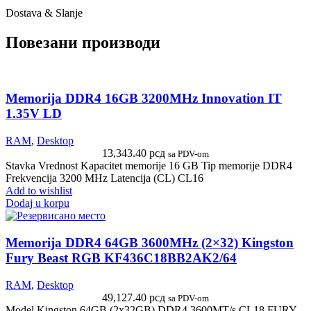
Dostava & Slanje
Повезани производи
Memorija DDR4 16GB 3200MHz Innovation IT
1.35V LD
RAM
,
Desktop
13,343.40
рсд
sa PDV-om
Stavka Vrednost Kapacitet memorije 16 GB Tip memorije DDR4
Frekvencija 3200 MHz Latencija (CL) CL16
Add to wishlist
Dodaj u korpu
Memorija DDR4 64GB 3600MHz (2×32) Kingston
Fury Beast RGB KF436C18BB2AK2/64
RAM
,
Desktop
49,127.40
рсд
sa PDV-om
Model Kingston 64GB (2x32GB) DDR4 3600MT/s CL18 FURY