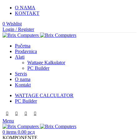
O NAMA
KONTAKT
0
Wishlist
Login / Register
Početna
Prodavnica
Alati
Wattage Kalkulator
PC Builder
Servis
O nama
Kontakt
WATTAGE CALCULATOR
PC Builder
Menu
0
items
0.00
рсд
KOMPONENTE