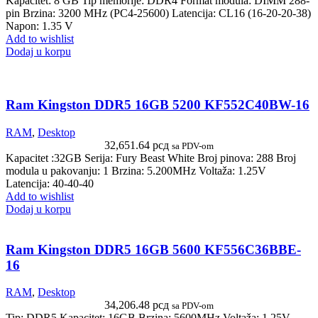
Kapacitet: 8 GB Tip memorije: DDR4 Format modula: DIMM 288-
pin Brzina: 3200 MHz (PC4-25600) Latencija: CL16 (16-20-20-38)
Napon: 1.35 V
Add to wishlist
Dodaj u korpu
Ram Kingston DDR5 16GB 5200 KF552C40BW-16
RAM
,
Desktop
32,651.64
рсд
sa PDV-om
Kapacitet :32GB Serija: Fury Beast White Broj pinova: 288 Broj
modula u pakovanju: 1 Brzina: 5.200MHz Voltaža: 1.25V
Latencija: 40-40-40
Add to wishlist
Dodaj u korpu
Ram Kingston DDR5 16GB 5600 KF556C36BBE-
16
RAM
,
Desktop
34,206.48
рсд
sa PDV-om
Tip: DDR5 Kapacitet: 16GB Brzina: 5600MHz Voltaža: 1.25V