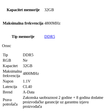
Kapacitet memorije
32GB
Maksimalna frekvencija
4800MHz
Tip memorije
DDR5
Опис
Tip
DDR5
RGB
Ne
Kapacitet
32GB
Maksimalna
4800MHz
frekvencija
Napon
1.1V
Latencija
CL40
Brend
A-Data
Zakonska saobraznost 2 godine + 8 godina dodatne
Prava
proizvođačke garancije uz garantnu izjavu
potrošača
proizvođača