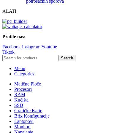
potrošačkih sporova
ALATI:
Pratite nas:
Facebook
Instagram
Youtube
Tiktok
Search
Menu
Categories
Matične Ploče
Procesori
RAM
Kućišta
SSD
Grafičke Karte
Brix Konfiguracije
Laptopovi
Monitori
Napajanja