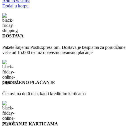
Add to wishlist
Dodaj u korpu
DOSTAVA
Pakete šaljemo PostExpress-om. Dostava je besplatna za porudžbine
veće od 15.000 rsd uz obavezno avansno plaćanje
ODLOŽENO PLAĆANJE
Čekovima do 6 rata, kao i kreditnim karticama
PLAĆANJE KARTICAMA