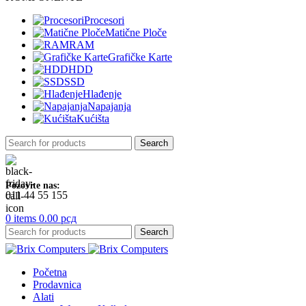
Procesori
Matične Ploče
RAM
Grafičke Karte
HDD
SSD
Hlađenje
Napajanja
Kućišta
Search
Pozovite nas:
011 44 55 155
0
items
0.00
рсд
Search
Početna
Prodavnica
Alati