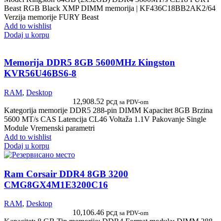
Beast RGB Black XMP DIMM memorija | KF436C18BB2AK2/64
Verzija memorije FURY Beast
Add to wishlist
Dodaj u korpu
Memorija DDR5 8GB 5600MHz Kingston
KVR56U46BS6-8
RAM
,
Desktop
12,908.52
рсд
sa PDV-om
Kategorija memorije DDR5 288-pin DIMM Kapacitet 8GB Brzina
5600 MT/s CAS Latencija CL46 Voltaža 1.1V Pakovanje Single
Module Vremenski parametri
Add to wishlist
Dodaj u korpu
Ram Corsair DDR4 8GB 3200
CMG8GX4M1E3200C16
RAM
,
Desktop
10,106.46
рсд
sa PDV-om