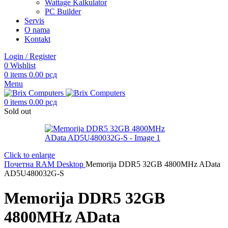
Wattage Kalkulator
PC Builder
Servis
O nama
Kontakt
Login / Register
0
Wishlist
0
items
0.00
рсд
Menu
0
items
0.00
рсд
Sold out
Click to enlarge
Почетна
RAM
Desktop
Memorija DDR5 32GB 4800MHz AData
AD5U480032G-S
Memorija DDR5 32GB
4800MHz AData