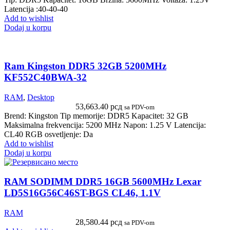
Latencija :40-40-40
Add to wishlist
Dodaj u korpu
Ram Kingston DDR5 32GB 5200MHz
KF552C40BWA-32
RAM
,
Desktop
53,663.40
рсд
sa PDV-om
Brend: Kingston Tip memorije: DDR5 Kapacitet: 32 GB
Maksimalna frekvencija: 5200 MHz Napon: 1.25 V Latencija:
CL40 RGB osvetljenje: Da
Add to wishlist
Dodaj u korpu
RAM SODIMM DDR5 16GB 5600MHz Lexar
LD5S16G56C46ST-BGS CL46, 1.1V
RAM
28,580.44
рсд
sa PDV-om