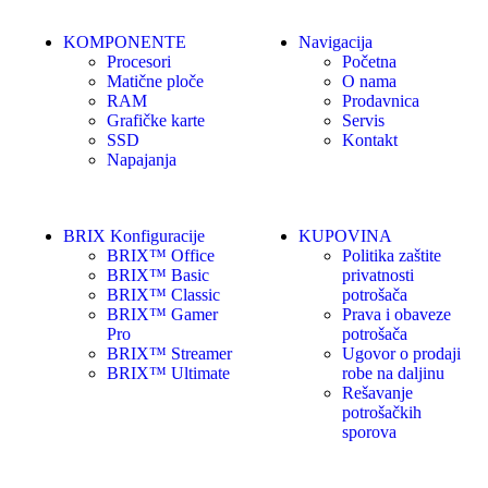
KOMPONENTE
Navigacija
Procesori
Početna
Matične ploče
O nama
RAM
Prodavnica
Grafičke karte
Servis
SSD
Kontakt
Napajanja
BRIX Konfiguracije
KUPOVINA
BRIX™ Office
Politika zaštite
BRIX™ Basic
privatnosti
BRIX™ Classic
potrošača
BRIX™ Gamer
Prava i obaveze
Pro
potrošača
BRIX™ Streamer
Ugovor o prodaji
BRIX™ Ultimate
robe na daljinu
Rešavanje
potrošačkih
sporova