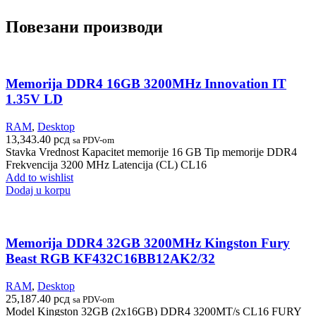
Повезани производи
Memorija DDR4 16GB 3200MHz Innovation IT
1.35V LD
RAM
,
Desktop
13,343.40
рсд
sa PDV-om
Stavka Vrednost Kapacitet memorije 16 GB Tip memorije DDR4
Frekvencija 3200 MHz Latencija (CL) CL16
Add to wishlist
Dodaj u korpu
Memorija DDR4 32GB 3200MHz Kingston Fury
Beast RGB KF432C16BB12AK2/32
RAM
,
Desktop
25,187.40
рсд
sa PDV-om
Model Kingston 32GB (2x16GB) DDR4 3200MT/s CL16 FURY