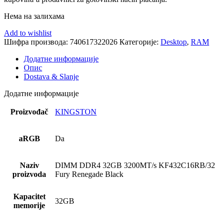
Нема на залихама
Add to wishlist
Шифра производа:
740617322026
Категорије:
Desktop
,
RAM
Додатне информације
Опис
Dostava & Slanje
Додатне информације
Proizvođač
KINGSTON
aRGB
Da
Naziv
DIMM DDR4 32GB 3200MT/s KF432C16RB/32
proizvoda
Fury Renegade Black
Kapacitet
32GB
memorije