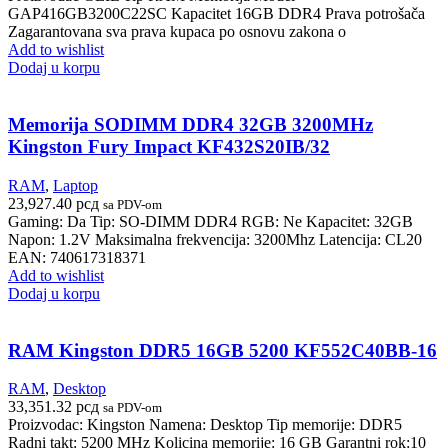
GAP416GB3200C22SC Kapacitet 16GB DDR4 Prava potrošača
Zagarantovana sva prava kupaca po osnovu zakona o
Add to wishlist
Dodaj u korpu
Memorija SODIMM DDR4 32GB 3200MHz
Kingston Fury Impact KF432S20IB/32
RAM
,
Laptop
23,927.40
рсд
sa PDV-om
Gaming: Da Tip: SO-DIMM DDR4 RGB: Ne Kapacitet: 32GB
Napon: 1.2V Maksimalna frekvencija: 3200Mhz Latencija: CL20
EAN: 740617318371
Add to wishlist
Dodaj u korpu
RAM Kingston DDR5 16GB 5200 KF552C40BB-16
RAM
,
Desktop
33,351.32
рсд
sa PDV-om
Proizvodac: Kingston Namena: Desktop Tip memorije: DDR5
Radni takt: 5200 MHz Kolicina memorije: 16 GB Garantni rok:10