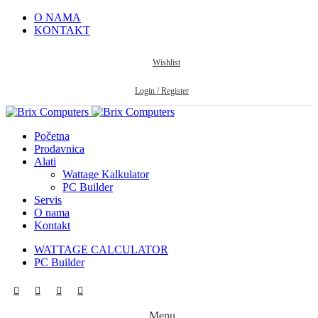
O NAMA
KONTAKT
Wishlist
Login / Register
Početna
Prodavnica
Alati
Wattage Kalkulator
PC Builder
Servis
O nama
Kontakt
WATTAGE CALCULATOR
PC Builder
Menu