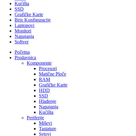
Kućišta
SSD
Grafičke Karte
Brix Konfiguracije
Laptopovi
Monitori
Napajanja
Softver
Početna
Prodavnica
Komponente
Procesori
Matične Ploče
RAM
Grafičke Karte
HDD
SSD
Hlađenje
Napajanja
Kućišta
Periferije
Miševi
Tastature
Setovi