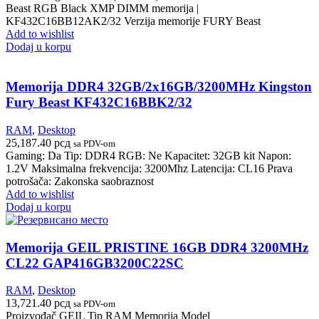
Beast RGB Black XMP DIMM memorija |
KF432C16BB12AK2/32 Verzija memorije FURY Beast
Add to wishlist
Dodaj u korpu
Memorija DDR4 32GB/2x16GB/3200MHz Kingston
Fury Beast KF432C16BBK2/32
RAM
,
Desktop
25,187.40
рсд
sa PDV-om
Gaming: Da Tip: DDR4 RGB: Ne Kapacitet: 32GB kit Napon:
1.2V Maksimalna frekvencija: 3200Mhz Latencija: CL16 Prava
potrošača: Zakonska saobraznost
Add to wishlist
Dodaj u korpu
Memorija GEIL PRISTINE 16GB DDR4 3200MHz
CL22 GAP416GB3200C22SC
RAM
,
Desktop
13,721.40
рсд
sa PDV-om
Proizvođač GEIL Tip RAM Memorija Model