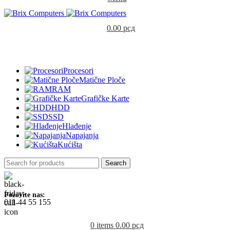
0.00
рсд
KOMPONENTE
Procesori
Matične Ploče
RAM
Grafičke Karte
HDD
SSD
Hlađenje
Napajanja
Kućišta
Search
Pozovite nas:
011 44 55 155
0
items
0.00
рсд