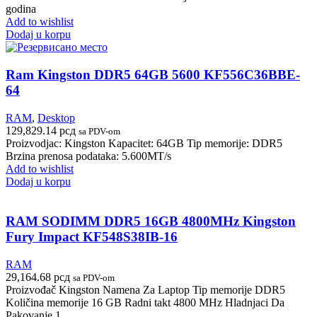
godina
Add to wishlist
Dodaj u korpu
Ram Kingston DDR5 64GB 5600 KF556C36BBE-
64
RAM
,
Desktop
129,829.14
рсд
sa PDV-om
Proizvodjac: Kingston Kapacitet: 64GB Tip memorije: DDR5
Brzina prenosa podataka: 5.600MT/s
Add to wishlist
Dodaj u korpu
RAM SODIMM DDR5 16GB 4800MHz Kingston
Fury Impact KF548S38IB-16
RAM
29,164.68
рсд
sa PDV-om
Proizvođač Kingston Namena Za Laptop Tip memorije DDR5
Količina memorije 16 GB Radni takt 4800 MHz Hladnjaci Da
Pakovanje 1