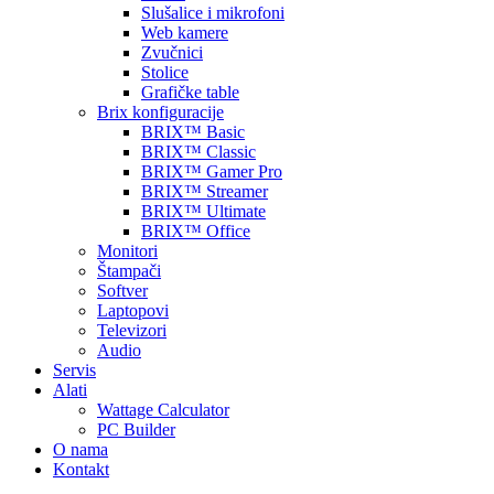
Slušalice i mikrofoni
Web kamere
Zvučnici
Stolice
Grafičke table
Brix konfiguracije
BRIX™ Basic
BRIX™ Classic
BRIX™ Gamer Pro
BRIX™ Streamer
BRIX™ Ultimate
BRIX™ Office
Monitori
Štampači
Softver
Laptopovi
Televizori
Audio
Servis
Alati
Wattage Calculator
PC Builder
O nama
Kontakt