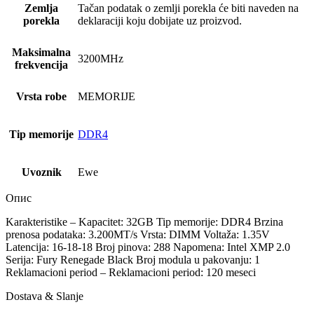
Zemlja
Tačan podatak o zemlji porekla će biti naveden na
porekla
deklaraciji koju dobijate uz proizvod.
Maksimalna
3200MHz
frekvencija
Vrsta robe
MEMORIJE
Tip memorije
DDR4
Uvoznik
Ewe
Опис
Karakteristike – Kapacitet: 32GB Tip memorije: DDR4 Brzina
prenosa podataka: 3.200MT/s Vrsta: DIMM Voltaža: 1.35V
Latencija: 16-18-18 Broj pinova: 288 Napomena: Intel XMP 2.0
Serija: Fury Renegade Black Broj modula u pakovanju: 1
Reklamacioni period – Reklamacioni period: 120 meseci
Dostava & Slanje