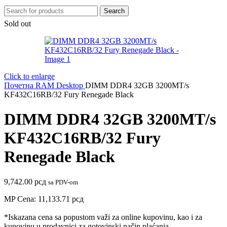
Search
Sold out
Click to enlarge
Почетна
RAM
Desktop
DIMM DDR4 32GB 3200MT/s
KF432C16RB/32 Fury Renegade Black
DIMM DDR4 32GB 3200MT/s
KF432C16RB/32 Fury
Renegade Black
9,742.00
рсд
sa PDV-om
MP Cena:
11,133.71
рсд
*Iskazana cena sa popustom važi za online kupovinu, kao i za
kupovinu u prodavnici za gotovinski način plaćanja.