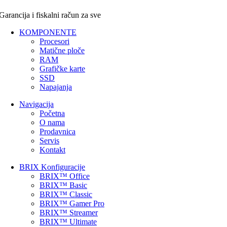
Garancija i fiskalni račun za sve
KOMPONENTE
Procesori
Matične ploče
RAM
Grafičke karte
SSD
Napajanja
Navigacija
Početna
O nama
Prodavnica
Servis
Kontakt
BRIX Konfiguracije
BRIX™ Office
BRIX™ Basic
BRIX™ Classic
BRIX™ Gamer Pro
BRIX™ Streamer
BRIX™ Ultimate