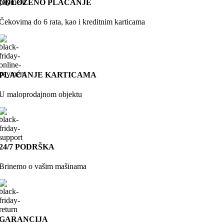
ODLOŽENO PLAĆANJE
Čekovima do 6 rata, kao i kreditnim karticama
PLAĆANJE KARTICAMA
U maloprodajnom objektu
24/7 PODRŠKA
Brinemo o vašim mašinama
GARANCIJA