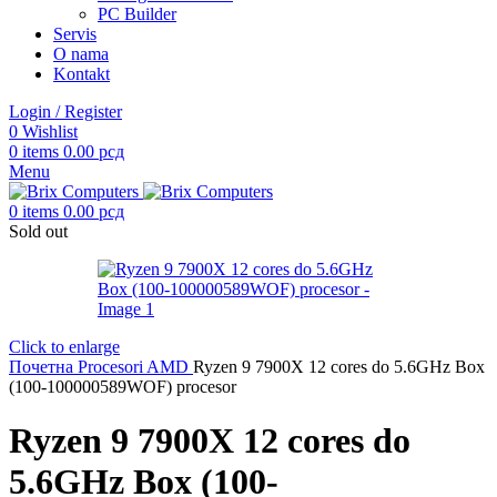
PC Builder
Servis
O nama
Kontakt
Login / Register
0
Wishlist
0
items
0.00
рсд
Menu
0
items
0.00
рсд
Sold out
Click to enlarge
Почетна
Procesori
AMD
Ryzen 9 7900X 12 cores do 5.6GHz Box
(100-100000589WOF) procesor
Ryzen 9 7900X 12 cores do
5.6GHz Box (100-