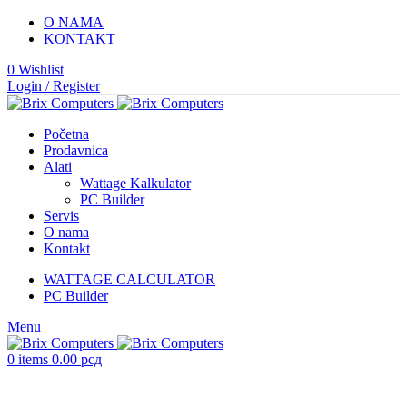
O NAMA
KONTAKT
0
Wishlist
Login / Register
Početna
Prodavnica
Alati
Wattage Kalkulator
PC Builder
Servis
O nama
Kontakt
WATTAGE CALCULATOR
PC Builder
Menu
0
items
0.00
рсд
KOMPONENTE