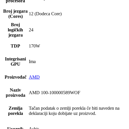
procesora
Broj jezgara
12 (Dodeca Core)
(Cores)
Broj
logičkih
24
jezgara
TDP
170W
Integrisani
Ima
GPU
Proizvođač
AMD
Naziv
AMD 100-100000589WOF
proizvoda
Zemlja
Tačan podatak o zemlji porekla će biti naveden na
porekla
deklaraciji koju dobijate uz proizvod.
Uvoznik
Asbis