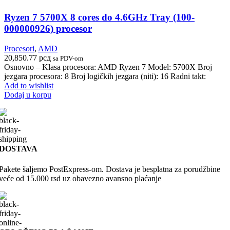
Ryzen 7 5700X 8 cores do 4.6GHz Tray (100-
000000926) procesor
Procesori
,
AMD
20,850.77
рсд
sa PDV-om
Osnovno – Klasa procesora: AMD Ryzen 7 Model: 5700X Broj
jezgara procesora: 8 Broj logičkih jezgara (niti): 16 Radni takt:
Add to wishlist
Dodaj u korpu
DOSTAVA
Pakete šaljemo PostExpress-om. Dostava je besplatna za porudžbine
veće od 15.000 rsd uz obavezno avansno plaćanje