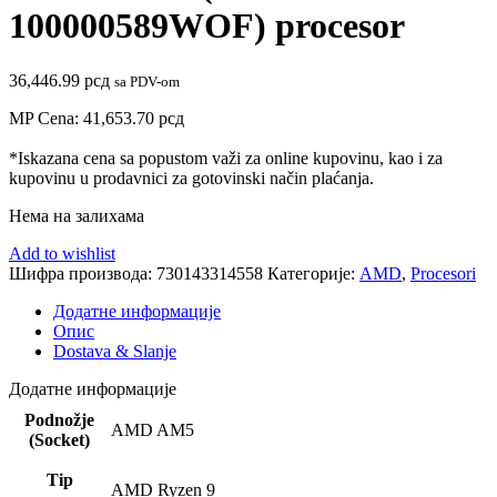
100000589WOF) procesor
36,446.99
рсд
sa PDV-om
MP Cena:
41,653.70
рсд
*Iskazana cena sa popustom važi za online kupovinu, kao i za
kupovinu u prodavnici za gotovinski način plaćanja.
Нема на залихама
Add to wishlist
Шифра производа:
730143314558
Категорије:
AMD
,
Procesori
Додатне информације
Опис
Dostava & Slanje
Додатне информације
Podnožje
AMD AM5
(Socket)
Tip
AMD Ryzen 9