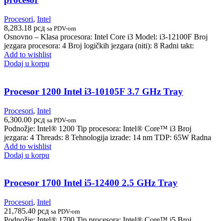
Procesori
,
Intel
8,283.18
рсд
sa PDV-om
Osnovno – Klasa procesora: Intel Core i3 Model: i3-12100F Broj
jezgara procesora: 4 Broj logičkih jezgara (niti): 8 Radni takt:
Add to wishlist
Dodaj u korpu
Procesor 1200 Intel i3-10105F 3.7 GHz Tray
Procesori
,
Intel
6,300.00
рсд
sa PDV-om
Podnožje: Intel® 1200 Tip procesora: Intel® Core™ i3 Broj
jezgara: 4 Threads: 8 Tehnologija izrade: 14 nm TDP: 65W Radna
Add to wishlist
Dodaj u korpu
Procesor 1700 Intel i5-12400 2.5 GHz Tray
Procesori
,
Intel
21,785.40
рсд
sa PDV-om
Podnožje: Intel® 1700 Tip procesora: Intel® Core™ i5 Broj