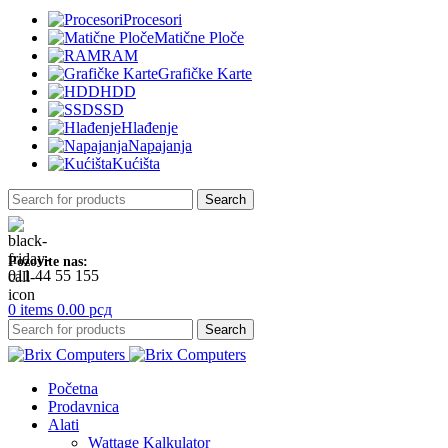
Procesori
Matične Ploče
RAM
Grafičke Karte
HDD
SSD
Hlađenje
Napajanja
Kućišta
Search
Pozovite nas:
011 44 55 155
0
items
0.00
рсд
Search
Početna
Prodavnica
Alati
Wattage Kalkulator