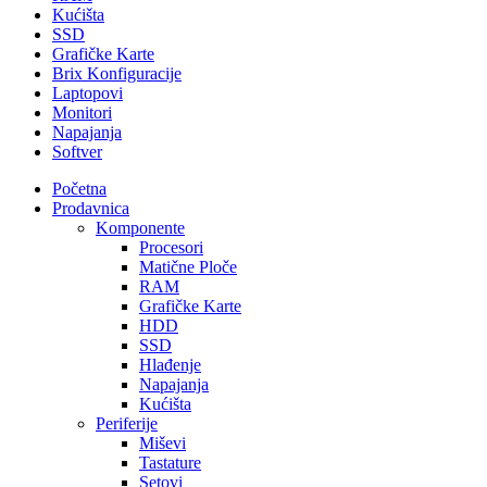
Kućišta
SSD
Grafičke Karte
Brix Konfiguracije
Laptopovi
Monitori
Napajanja
Softver
Početna
Prodavnica
Komponente
Procesori
Matične Ploče
RAM
Grafičke Karte
HDD
SSD
Hlađenje
Napajanja
Kućišta
Periferije
Miševi
Tastature
Setovi