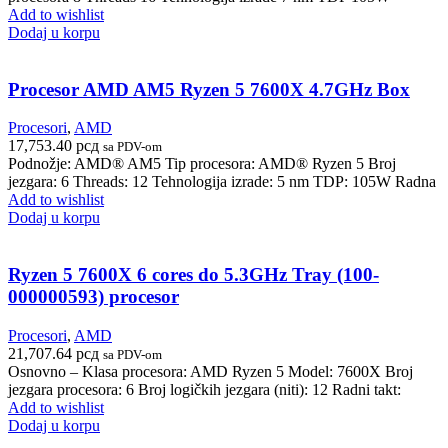
Add to wishlist
Dodaj u korpu
Procesor AMD AM5 Ryzen 5 7600X 4.7GHz Box
Procesori
,
AMD
17,753.40
рсд
sa PDV-om
Podnožje: AMD® AM5 Tip procesora: AMD® Ryzen 5 Broj
jezgara: 6 Threads: 12 Tehnologija izrade: 5 nm TDP: 105W Radna
Add to wishlist
Dodaj u korpu
Ryzen 5 7600X 6 cores do 5.3GHz Tray (100-
000000593) procesor
Procesori
,
AMD
21,707.64
рсд
sa PDV-om
Osnovno – Klasa procesora: AMD Ryzen 5 Model: 7600X Broj
jezgara procesora: 6 Broj logičkih jezgara (niti): 12 Radni takt:
Add to wishlist
Dodaj u korpu