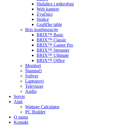
Slušalice i mikrofoni
Web kamere
Zvučnici
Stolice
Grafičke table
Brix konfiguracije
BRIX™ Basic
BRIX™ Classic
BRIX™ Gamer Pro
BRIX™ Streamer
BRIX™ Ultimate
BRIX™ Office
Monitori
Štampači
Softver
Laptopovi
Televizori
Audio
Servis
Alati
Wattage Calculator
PC Builder
O nama
Kontakt