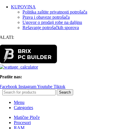
KUPOVINA
Politika zaštite privatnosti potrošača
Prava i obaveze potrošača
Ugovor o prodaji robe na daljinu
Rešavanje potrošačkih sporova
ALATI:
Pratite nas:
Facebook
Instagram
Youtube
Tiktok
Search
Menu
Categories
Matične Ploče
Procesori
RAM