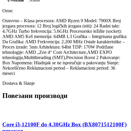
Опис
Osnovno – Klasa procesora: AMD Ryzen 9 Model: 7900X Broj
jezgara procesora: 12 Broj logičkih jezgara (niti): 24 Radni takt:
4.7GHz Turbo frekvencija: 5.6GHz Procesorsko ležište (socket):
AMD AM5 Keš memorija: 64MB L3 Grafika – Integrisana grafika:
Da Grafika: AMD Frekvencija: 2.200 MHz Ostale karakteristike –
Proces izrade: 5nm Arhitektura: 64bit TDP: 170W Podržane
tehnologije: AMD „Zen 4“ Core Architecture,AMD EXPO
tehnologija,Multithreading (SMT),Precision Boost 2 Pakovanje:
Box Napomena: Hladnjak se ne isporučuje u pakovanju Stanje:
Nekorišćeno Reklamacioni period – Reklamacioni period: 36
meseci
Dostava & Slanje
Повезани производи
Core i3-12100F do 4.30GHz Box (BX8071512100F)
procesor