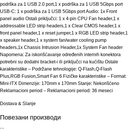
podrška za 1 USB 2.0 port,1 x podrška za 1 USB 5Gbps port
USB-C: 1 x podrška za 1 USB 5Gbps port Audio: 1x Front
panel audio Ostali priključci: 1 x 4-pin CPU Fan header,1 x
addressable LED strip headers,1 x Clear CMOS header,1 x
front panel header,1 x reset jumper,1 x RGB LED strip header,1
x speaker header,1 x system fan/water cooling pump
headers,1x Chassis Intrusion Header,1x System Fan header
Napomena: Za iskorišćavanje određenih internih konektora
potrebni su dodatni bracket-i ili priključci na kućištu Ostale
karakteristike – Podržane tehnologije: Q-Flash,Q-Flash
Plus,RGB Fusion,Smart Fan 6 Fizičke karakteristike – Format:
Mini-ITX Dimenzije: 170mm x 170mm Stanje: Nekorišćeno
Reklamacioni period – Reklamacioni period: 36 meseci
Dostava & Slanje
Повезани производи