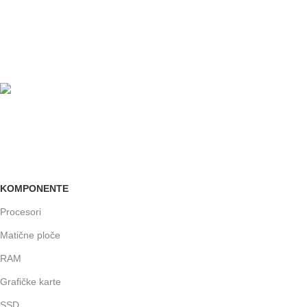
24/7 PODRŠKA
Brinemo o vašim mašinama
GARANCIJA
Garancija i fiskalni račun za sve
KOMPONENTE
Procesori
Matične ploče
RAM
Grafičke karte
SSD