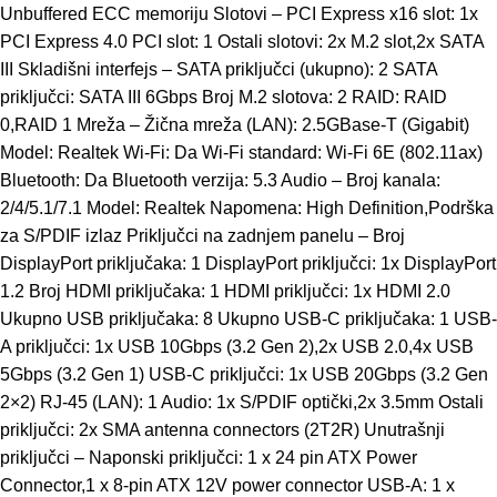
Unbuffered ECC memoriju Slotovi – PCI Express x16 slot: 1x
PCI Express 4.0 PCI slot: 1 Ostali slotovi: 2x M.2 slot,2x SATA
III Skladišni interfejs – SATA priključci (ukupno): 2 SATA
priključci: SATA III 6Gbps Broj M.2 slotova: 2 RAID: RAID
0,RAID 1 Mreža – Žična mreža (LAN): 2.5GBase-T (Gigabit)
Model: Realtek Wi-Fi: Da Wi-Fi standard: Wi-Fi 6E (802.11ax)
Bluetooth: Da Bluetooth verzija: 5.3 Audio – Broj kanala:
2/4/5.1/7.1 Model: Realtek Napomena: High Definition,Podrška
za S/PDIF izlaz Priključci na zadnjem panelu – Broj
DisplayPort priključaka: 1 DisplayPort priključci: 1x DisplayPort
1.2 Broj HDMI priključaka: 1 HDMI priključci: 1x HDMI 2.0
Ukupno USB priključaka: 8 Ukupno USB-C priključaka: 1 USB-
A priključci: 1x USB 10Gbps (3.2 Gen 2),2x USB 2.0,4x USB
5Gbps (3.2 Gen 1) USB-C priključci: 1x USB 20Gbps (3.2 Gen
2×2) RJ-45 (LAN): 1 Audio: 1x S/PDIF optički,2x 3.5mm Ostali
priključci: 2x SMA antenna connectors (2T2R) Unutrašnji
priključci – Naponski priključci: 1 x 24 pin ATX Power
Connector,1 x 8-pin ATX 12V power connector USB-A: 1 x