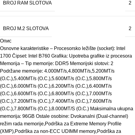
BROJ RAM SLOTOVA
2
BROJ M.2 SLOTOVA
2
Опис
Osnovne karakteristike – Procesorsko ležište (socket): Intel
1700 Čipset: Intel B760 Grafika: Upotreba grafike iz procesora
Memorija – Tip memorije: DDR5 Memorijski slotovi: 2
Podržane memorije: 4.000MT/s,4.800MT/s,5.200MT/s
(O.C.),5.400MT/s (O.C.),5.600MT/s (O.C.),5.800MT/s
(O.C.),6.000MT/s (O.C.),6.200MT/s (O.C.),6.400MT/s
(O.C.),6.600MT/s (O.C.),6.800MT/s (O.C.),7.000MT/s
(O.C.),7.200MT/s (O.C.),7.400MT/s (O.C.),7.600MT/s
(O.C.),7.800MT/s (O.C.),8.000MT/S (O.C.) Maksimalna ukupna
memorija: 96GB Ostale osobine: Dvokanalni (Dual-channel)
režim rada memorije,Podrška za Extreme Memory Profile
(XMP),Podrška za non-ECC UDIMM memory,Podrška za