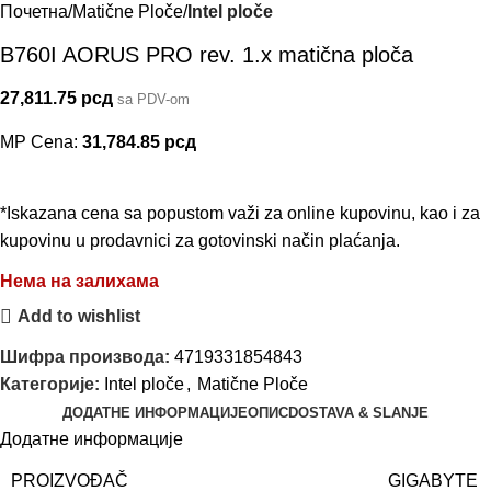
Почетна
Matične Ploče
Intel ploče
B760I AORUS PRO rev. 1.x matična ploča
27,811.75
рсд
sa PDV-om
MP Cena:
31,784.85
рсд
*Iskazana cena sa popustom važi za online kupovinu, kao i za
kupovinu u prodavnici za gotovinski način plaćanja.
Нема на залихама
Add to wishlist
Шифра производа:
4719331854843
Категорије:
Intel ploče
,
Matične Ploče
ДОДАТНЕ ИНФОРМАЦИЈЕ
ОПИС
DOSTAVA & SLANJE
Додатне информације
PROIZVOĐAČ
GIGABYTE