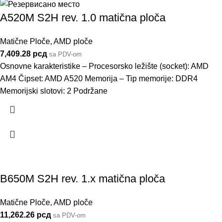
A520M S2H rev. 1.0 matična ploča
Matične Ploče
,
AMD ploče
7,409.28
рсд
sa PDV-om
Osnovne karakteristike – Procesorsko ležište (socket): AMD
AM4 Čipset: AMD A520 Memorija – Tip memorije: DDR4
Memorijski slotovi: 2 Podržane
B650M S2H rev. 1.x matična ploča
Matične Ploče
,
AMD ploče
11,262.26
рсд
sa PDV-om