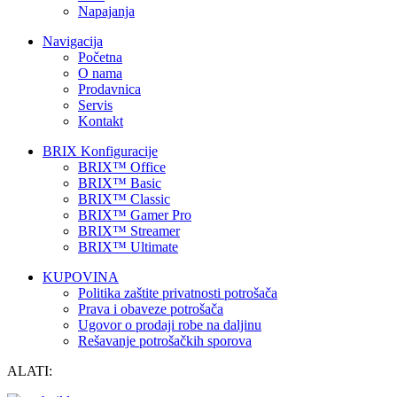
Napajanja
Navigacija
Početna
O nama
Prodavnica
Servis
Kontakt
BRIX Konfiguracije
BRIX™ Office
BRIX™ Basic
BRIX™ Classic
BRIX™ Gamer Pro
BRIX™ Streamer
BRIX™ Ultimate
KUPOVINA
Politika zaštite privatnosti potrošača
Prava i obaveze potrošača
Ugovor o prodaji robe na daljinu
Rešavanje potrošačkih sporova
ALATI: