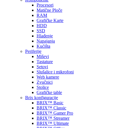
Procesori
Matične Ploče
RAM
Grafičke Karte
HDD
SSD
Hlađenje
Napajanja
Kućišta
Periferije
Miševi
Tastature
Setovi
Slušalice i mikrofoni
Web kamere
Zvučnici
Stolice
Grafičke table
Brix konfiguracije
BRIX™ Basic
BRIX™ Classic
BRIX™ Gamer Pro
BRIX™ Streamer
BRIX™ Ultimate