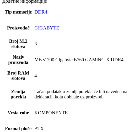
Додатне информације
Tip memorije
DDR4
Proizvođač
GIGABYTE
Broj M.2
3
slotova
Naziv
MB s1700 Gigabyte B760 GAMING X DDR4
proizvoda
Broj RAM
4
slotova
Zemlja
Tačan podatak o zemlji porekla će biti naveden na
porekla
deklaraciji koju dobijate uz proizvod.
Vrsta robe
KOMPONENTE
Format ploče
ATX