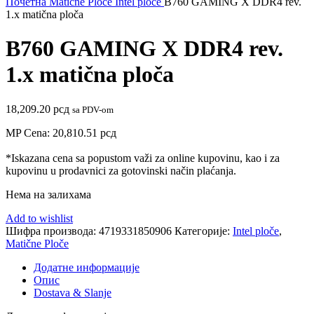
Почетна
Matične Ploče
Intel ploče
B760 GAMING X DDR4 rev.
1.x matična ploča
B760 GAMING X DDR4 rev.
1.x matična ploča
18,209.20
рсд
sa PDV-om
MP Cena:
20,810.51
рсд
*Iskazana cena sa popustom važi za online kupovinu, kao i za
kupovinu u prodavnici za gotovinski način plaćanja.
Нема на залихама
Add to wishlist
Шифра производа:
4719331850906
Категорије:
Intel ploče
,
Matične Ploče
Додатне информације
Опис
Dostava & Slanje