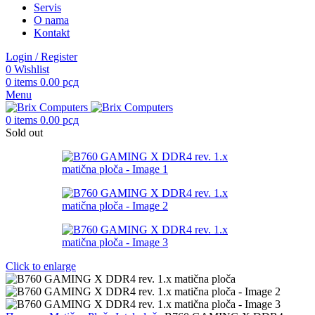
Servis
O nama
Kontakt
Login / Register
0
Wishlist
0
items
0.00
рсд
Menu
0
items
0.00
рсд
Sold out
Click to enlarge