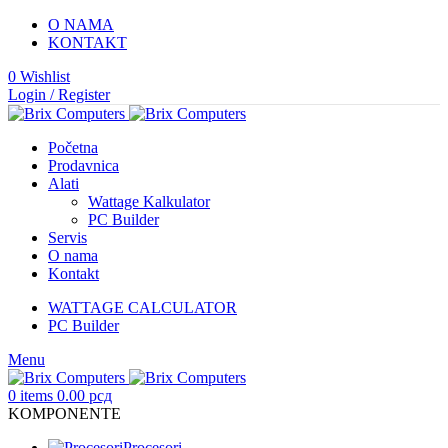
O NAMA
KONTAKT
0
Wishlist
Login / Register
Početna
Prodavnica
Alati
Wattage Kalkulator
PC Builder
Servis
O nama
Kontakt
WATTAGE CALCULATOR
PC Builder
Menu
0
items
0.00
рсд
KOMPONENTE
Procesori