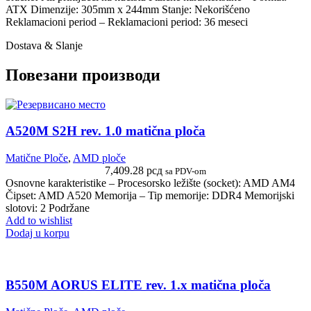
ATX Dimenzije: 305mm x 244mm Stanje: Nekorišćeno
Reklamacioni period – Reklamacioni period: 36 meseci
Dostava & Slanje
Повезани производи
A520M S2H rev. 1.0 matična ploča
Matične Ploče
,
AMD ploče
7,409.28
рсд
sa PDV-om
Osnovne karakteristike – Procesorsko ležište (socket): AMD AM4
Čipset: AMD A520 Memorija – Tip memorije: DDR4 Memorijski
slotovi: 2 Podržane
Add to wishlist
Dodaj u korpu
B550M AORUS ELITE rev. 1.x matična ploča