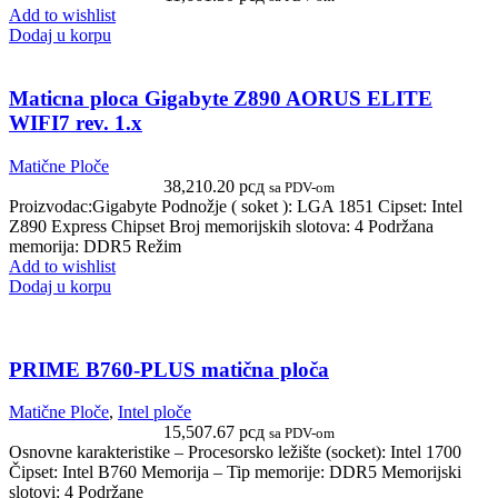
Add to wishlist
Dodaj u korpu
Maticna ploca Gigabyte Z890 AORUS ELITE
WIFI7 rev. 1.x
Matične Ploče
38,210.20
рсд
sa PDV-om
Proizvodac:Gigabyte Podnožje ( soket ): LGA 1851 Cipset: Intel
Z890 Express Chipset Broj memorijskih slotova: 4 Podržana
memorija: DDR5 Režim
Add to wishlist
Dodaj u korpu
PRIME B760-PLUS matična ploča
Matične Ploče
,
Intel ploče
15,507.67
рсд
sa PDV-om
Osnovne karakteristike – Procesorsko ležište (socket): Intel 1700
Čipset: Intel B760 Memorija – Tip memorije: DDR5 Memorijski
slotovi: 4 Podržane