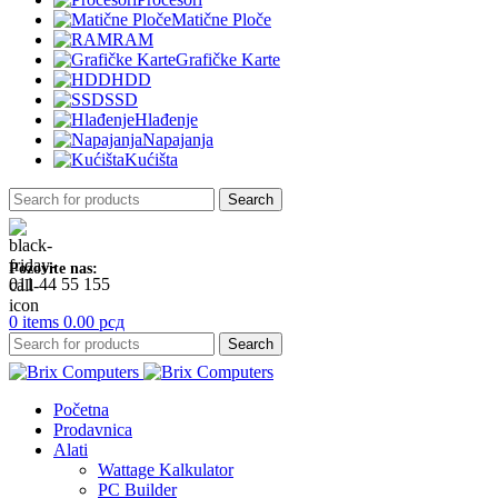
Matične Ploče
RAM
Grafičke Karte
HDD
SSD
Hlađenje
Napajanja
Kućišta
Search
Pozovite nas:
011 44 55 155
0
items
0.00
рсд
Search
Početna
Prodavnica
Alati
Wattage Kalkulator
PC Builder