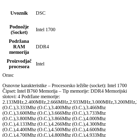
Uvoznik
DSC
Podnožje
Intel 1700
(Socket)
Podržana
RAM
DDR4
memorija
Proizvodjač
Intel
procesora
Опис
Osnovne karakteristike – Procesorsko ležište (socket): Intel 1700
Čipset: Intel B760 Memorija – Tip memorije: DDR4 Memorijski
slotovi: 4 Podržane memorije:
2.133MHz,2.400MHz,2.666MHz,2.933MHz,3.000MHz,3.200MHz,
(O.C.),3.333Mhz (O.C.),3.400Mhz (O.C.),3.466Mhz
(O.C.),3.600Mhz (O.C.),3.666Mhz (O.C.),3.733Mhz
(O.C.),3.800Mhz (O.C.),3.866Mhz (O.C.),4.000Mhz
(O.C.),4.133Mhz (O.C.),4.266Mhz (O.C.),4.300Mhz
(O.C.),4.400Mhz (O.C.),4.500Mhz (O.C.),4.600Mhz
(O.C.),4.700Mhz (O.C.),4.800Mhz (O.C.),4.933Mhz