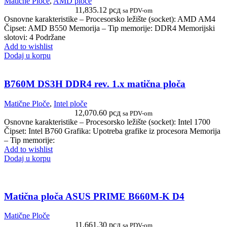
Matične Ploče
,
AMD ploče
11,835.12
рсд
sa PDV-om
Osnovne karakteristike – Procesorsko ležište (socket): AMD AM4
Čipset: AMD B550 Memorija – Tip memorije: DDR4 Memorijski
slotovi: 4 Podržane
Add to wishlist
Dodaj u korpu
B760M DS3H DDR4 rev. 1.x matična ploča
Matične Ploče
,
Intel ploče
12,070.60
рсд
sa PDV-om
Osnovne karakteristike – Procesorsko ležište (socket): Intel 1700
Čipset: Intel B760 Grafika: Upotreba grafike iz procesora Memorija
– Tip memorije:
Add to wishlist
Dodaj u korpu
Matična ploča ASUS PRIME B660M-K D4
Matične Ploče
11,661.30
рсд
sa PDV-om