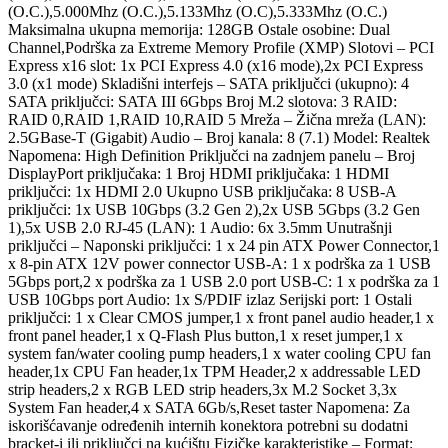
(O.C.),5.000Mhz (O.C.),5.133Mhz (O.C),5.333Mhz (O.C.)
Maksimalna ukupna memorija: 128GB Ostale osobine: Dual
Channel,Podrška za Extreme Memory Profile (XMP) Slotovi – PCI
Express x16 slot: 1x PCI Express 4.0 (x16 mode),2x PCI Express
3.0 (x1 mode) Skladišni interfejs – SATA priključci (ukupno): 4
SATA priključci: SATA III 6Gbps Broj M.2 slotova: 3 RAID:
RAID 0,RAID 1,RAID 10,RAID 5 Mreža – Žična mreža (LAN):
2.5GBase-T (Gigabit) Audio – Broj kanala: 8 (7.1) Model: Realtek
Napomena: High Definition Priključci na zadnjem panelu – Broj
DisplayPort priključaka: 1 Broj HDMI priključaka: 1 HDMI
priključci: 1x HDMI 2.0 Ukupno USB priključaka: 8 USB-A
priključci: 1x USB 10Gbps (3.2 Gen 2),2x USB 5Gbps (3.2 Gen
1),5x USB 2.0 RJ-45 (LAN): 1 Audio: 6x 3.5mm Unutrašnji
priključci – Naponski priključci: 1 x 24 pin ATX Power Connector,1
x 8-pin ATX 12V power connector USB-A: 1 x podrška za 1 USB
5Gbps port,2 x podrška za 1 USB 2.0 port USB-C: 1 x podrška za 1
USB 10Gbps port Audio: 1x S/PDIF izlaz Serijski port: 1 Ostali
priključci: 1 x Clear CMOS jumper,1 x front panel audio header,1 x
front panel header,1 x Q-Flash Plus button,1 x reset jumper,1 x
system fan/water cooling pump headers,1 x water cooling CPU fan
header,1x CPU Fan header,1x TPM Header,2 x addressable LED
strip headers,2 x RGB LED strip headers,3x M.2 Socket 3,3x
System Fan header,4 x SATA 6Gb/s,Reset taster Napomena: Za
iskorišćavanje određenih internih konektora potrebni su dodatni
bracket-i ili priključci na kućištu Fizičke karakteristike – Format: