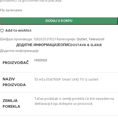
prodavnici za gotovinski način plaćanja.
На залихама
DODAJ U KORPU
Add to wishlist
Шифра производа:
1282025311521
Категорије:
Outlet
,
Televizori
ДОДАТНЕ ИНФОРМАЦИЈЕ
ОПИС
DOSTAVA & SLANJE
Додатне информације
HISENSE
PROIZVOĐAČ
NAZIV
55 inča 55A7100F Smart UHD TV G outlet
PROIZVODA
Tačan podatak o zemlji porekla će biti naveden na
ZEMLJA
deklaraciji koju dobijate uz proizvod.
POREKLA