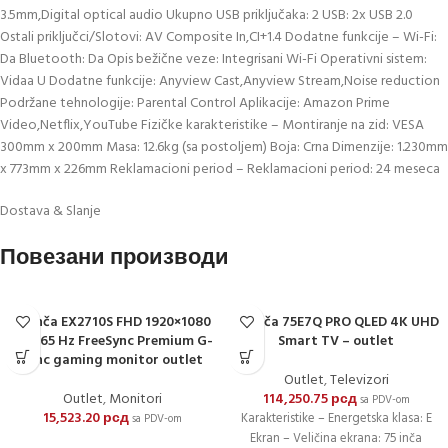
3.5mm,Digital optical audio Ukupno USB priključaka: 2 USB: 2x USB 2.0
Ostali priključci/Slotovi: AV Composite In,CI+1.4 Dodatne funkcije – Wi-Fi:
Da Bluetooth: Da Opis bežične veze: Integrisani Wi-Fi Operativni sistem:
Vidaa U Dodatne funkcije: Anyview Cast,Anyview Stream,Noise reduction
Podržane tehnologije: Parental Control Aplikacije: Amazon Prime
Video,Netflix,YouTube Fizičke karakteristike – Montiranje na zid: VESA
300mm x 200mm Masa: 12.6kg (sa postoljem) Boja: Crna Dimenzije: 1.230mm
x 773mm x 226mm Reklamacioni period – Reklamacioni period: 24 meseca
Dostava & Slanje
Повезани производи
27 inča EX2710S FHD 1920×1080
75 inča 75E7Q PRO QLED 4K UHD
IPS 165 Hz FreeSync Premium G-
Smart TV – outlet
sync gaming monitor outlet
Outlet
,
Televizori
Outlet
,
Monitori
114,250.75
рсд
sa PDV-om
15,523.20
рсд
Karakteristike – Energetska klasa: E
sa PDV-om
Ekran – Veličina ekrana: 75 inča