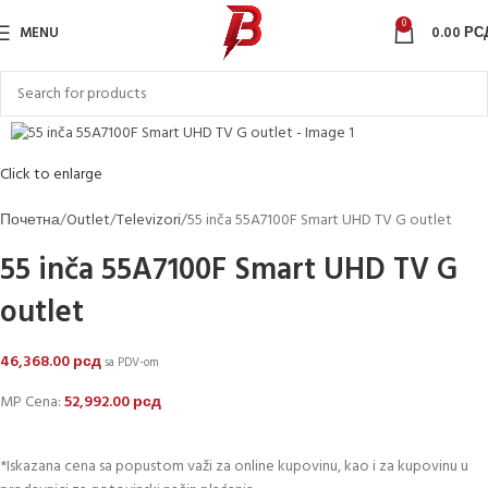
0
MENU
0.00
РС
Click to enlarge
Почетна
Outlet
Televizori
55 inča 55A7100F Smart UHD TV G outlet
55 inča 55A7100F Smart UHD TV G
outlet
46,368.00
рсд
sa PDV-om
MP Cena:
52,992.00
рсд
*Iskazana cena sa popustom važi za online kupovinu, kao i za kupovinu u