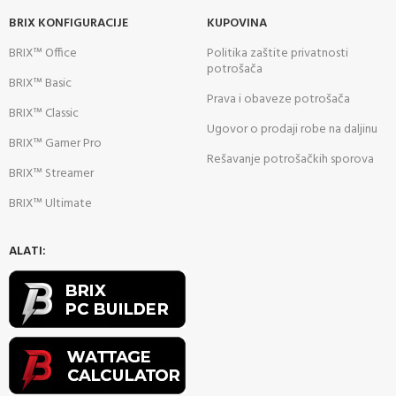
BRIX KONFIGURACIJE
KUPOVINA
BRIX™ Office
Politika zaštite privatnosti
potrošača
BRIX™ Basic
Prava i obaveze potrošača
BRIX™ Classic
Ugovor o prodaji robe na daljinu
BRIX™ Gamer Pro
Rešavanje potrošačkih sporova
BRIX™ Streamer
BRIX™ Ultimate
ALATI: