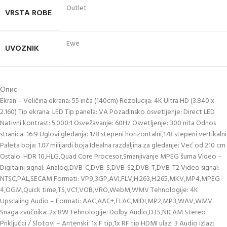
Outlet
VRSTA ROBE
Ewe
UVOZNIK
Опис
Ekran – Veličina ekrana: 55 inča (140cm) Rezolucija: 4K Ultra HD (3.840 x
2.160) Tip ekrana: LED Tip panela: VA Pozadinsko osvetljenje: Direct LED
Nativni kontrast: 5.000:1 Osvežavanje: 60Hz Osvetljenje: 300 nita Odnos
stranica: 16:9 Uglovi gledanja: 178 stepeni horizontalni,178 stepeni vertikalni
Paleta boja: 1.07 milijardi boja Idealna razdaljina za gledanje: Već od 210 cm
Ostalo: HDR 10,HLG,Quad Core Procesor,Smanjivanje MPEG šuma Video –
Digitalni signal: Analog,DVB-C,DVB-S,DVB-S2,DVB-T,DVB-T2 Video signal:
NTSC,PAL,SECAM Formati: VP9,3GP,AVI,FLV,H.263,H.265,MKV,MP4,MPEG-
4,OGM,Quick time,TS,VC1,VOB,VRO,WebM,WMV Tehnologije: 4K
Upscaling Audio – Formati: AAC,AAC+,FLAC,MIDI,MP2,MP3,WAV,WMV
Snaga zvučnika: 2x 8W Tehnologije: Dolby Audio,DTS,NICAM Stereo
Priključci / Slotovi – Antenski: 1x F tip,1x RF tip HDMI ulaz: 3 Audio izlaz: