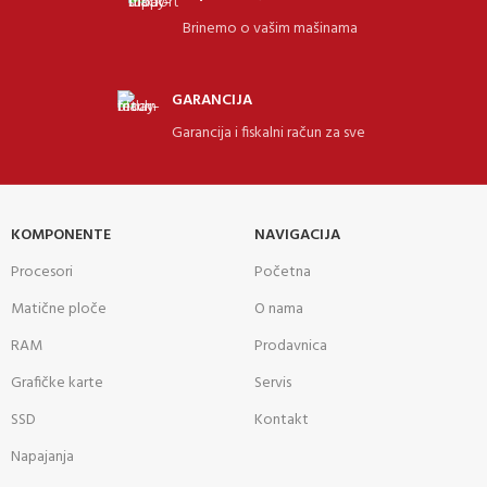
Brinemo o vašim mašinama
GARANCIJA
Garancija i fiskalni račun za sve
KOMPONENTE
NAVIGACIJA
Procesori
Početna
Matične ploče
O nama
RAM
Prodavnica
Grafičke karte
Servis
SSD
Kontakt
Napajanja