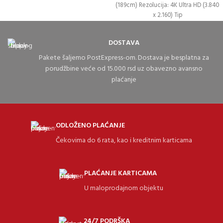
(189cm) Rezolucija: 4K Ultra HD (3.840
x 2.160) Tip
DOSTAVA
Pakete šaljemo PostExpress-om. Dostava je besplatna za
porudžbine veće od 15.000 rsd uz obavezno avansno
plaćanje
ODLOŽENO PLAĆANJE
Čekovima do 6 rata, kao i kreditnim karticama
PLAĆANJE KARTICAMA
U maloprodajnom objektu
24/7 PODRŠKA