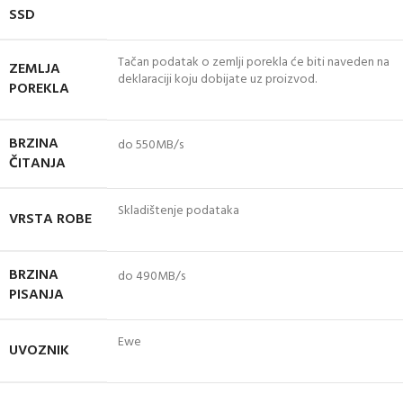
SSD
Tačan podatak o zemlji porekla će biti naveden na
ZEMLJA
deklaraciji koju dobijate uz proizvod.
POREKLA
BRZINA
do 550MB/s
ČITANJA
Skladištenje podataka
VRSTA ROBE
BRZINA
do 490MB/s
PISANJA
Ewe
UVOZNIK