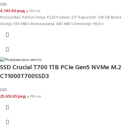
SSD
4,145.40
рсд
sa PDV-om
Proizvođač: Patriot Serija: P220 Format: 2.5″ Kapacitet: 128 GB Brzina
čitanja: 550 MB/s Brzina pisanja: 480 MB/s Dimenzije: 69,9 x
SSD Crucial T700 1TB PCIe Gen5 NVMe M.2
CT1000T700SSD3
SSD
25,652.65
рсд
sa PDV-om