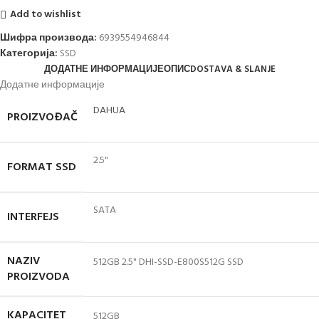
Add to wishlist
Шифра производа:
6939554946844
Категорија:
SSD
ДОДАТНЕ ИНФОРМАЦИЈЕ
ОПИС
DOSTAVA & SLANJE
Додатне информације
DAHUA
PROIZVOĐAČ
2.5"
FORMAT SSD
SATA
INTERFEJS
NAZIV
512GB 2.5" DHI-SSD-E800S512G SSD
PROIZVODA
KAPACITET
512GB