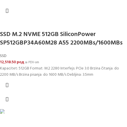
SSD M.2 NVME 512GB SiliconPower
SP512GBP34A60M28 A55 2200MBs/1600MBs
SSD
12,518.50
рсд
sa PDV-om
Kapacitet: 512GB Format: M.2 2280 Interfejs: PCIe 3.0 Brzina čitanja: do
2200 MB/s Brzina pisanja: do 1600 MB/s Debljina: 3.5mm
DOSTAVA
Pakete šaljemo PostExpress-om. Dostava je besplatna za