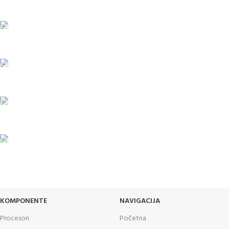
porudžbine veće od 15.000 rsd uz obavezno avansno plaćanje
ODLOŽENO PLAĆANJE
Čekovima do 6 rata, kao i kreditnim karticama
PLAĆANJE KARTICAMA
U maloprodajnom objektu
24/7 PODRŠKA
Brinemo o vašim mašinama
GARANCIJA
Garancija i fiskalni račun za sve
KOMPONENTE
NAVIGACIJA
Procesori
Početna