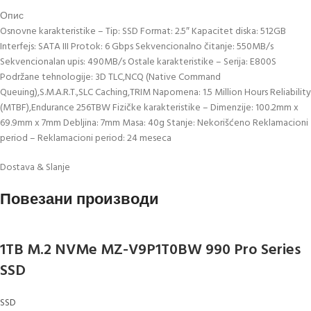
Опис
Osnovne karakteristike – Tip: SSD Format: 2.5″ Kapacitet diska: 512GB
Interfejs: SATA III Protok: 6 Gbps Sekvencionalno čitanje: 550MB/s
Sekvencionalan upis: 490MB/s Ostale karakteristike – Serija: E800S
Podržane tehnologije: 3D TLC,NCQ (Native Command
Queuing),S.M.A.R.T.,SLC Caching,TRIM Napomena: 1.5 Million Hours Reliability
(MTBF),Endurance 256TBW Fizičke karakteristike – Dimenzije: 100.2mm x
69.9mm x 7mm Debljina: 7mm Masa: 40g Stanje: Nekorišćeno Reklamacioni
period – Reklamacioni period: 24 meseca
Dostava & Slanje
Повезани производи
1TB M.2 NVMe MZ-V9P1T0BW 990 Pro Series
SSD
SSD