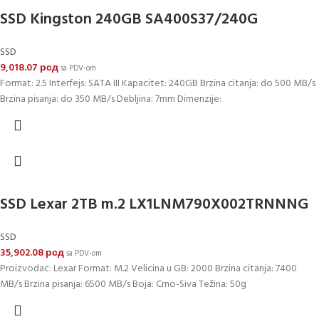
SSD Kingston 240GB SA400S37/240G
SSD
9,018.07
рсд
sa PDV-om
Format: 2.5 Interfejs: SATA III Kapacitet: 240GB Brzina citanja: do 500 MB/s
Brzina pisanja: do 350 MB/s Debljina: 7mm Dimenzije:
SSD Lexar 2TB m.2 LX1LNM790X002TRNNNG
SSD
35,902.08
рсд
sa PDV-om
Proizvodac: Lexar Format: M.2 Velicina u GB: 2000 Brzina citanja: 7400
MB/s Brzina pisanja: 6500 MB/s Boja: Crno-Siva Težina: 50g