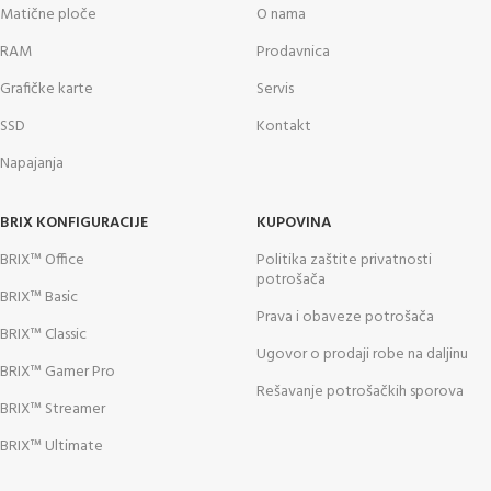
Matične ploče
O nama
RAM
Prodavnica
Grafičke karte
Servis
SSD
Kontakt
Napajanja
BRIX KONFIGURACIJE
KUPOVINA
BRIX™ Office
Politika zaštite privatnosti
potrošača
BRIX™ Basic
Prava i obaveze potrošača
BRIX™ Classic
Ugovor o prodaji robe na daljinu
BRIX™ Gamer Pro
Rešavanje potrošačkih sporova
BRIX™ Streamer
BRIX™ Ultimate