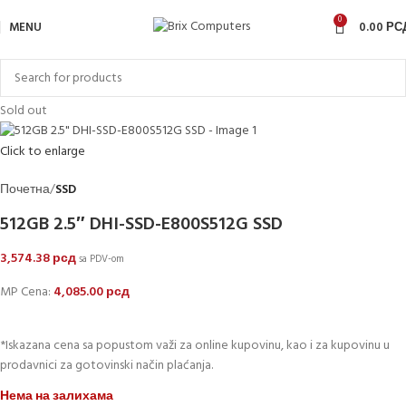
0
MENU
0.00
РС
Sold out
Click to enlarge
Почетна
SSD
512GB 2.5″ DHI-SSD-E800S512G SSD
3,574.38
рсд
sa PDV-om
MP Cena:
4,085.00
рсд
*Iskazana cena sa popustom važi za online kupovinu, kao i za kupovinu u
prodavnici za gotovinski način plaćanja.
Нема на залихама