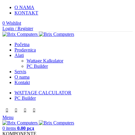
O NAMA
KONTAKT
0
Wishlist
Login / Register
Početna
Prodavnica
Alati
Wattage Kalkulator
PC Builder
Servis
O nama
Kontakt
WATTAGE CALCULATOR
PC Builder
Menu
0
items
0.00
рсд
KOMPONENTE