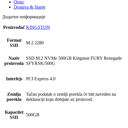
Опис
Dostava & Slanje
Додатне информације
Proizvođač
KINGSTON
Format
M.2 2280
SSD
Naziv
SSD M.2 NVMe 500GB Kingston FURY Renegade
proizvoda
SFYRSK/500G
Interfejs
PCI Express 4.0
Zemlja
Tačan podatak o zemlji porekla će biti naveden na
porekla
deklaraciji koju dobijate uz proizvod.
Kapacitet
500GB
SSD