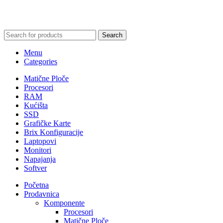
Search
Menu
Categories
Matične Ploče
Procesori
RAM
Kućišta
SSD
Grafičke Karte
Brix Konfiguracije
Laptopovi
Monitori
Napajanja
Softver
Početna
Prodavnica
Komponente
Procesori
Matične Ploče