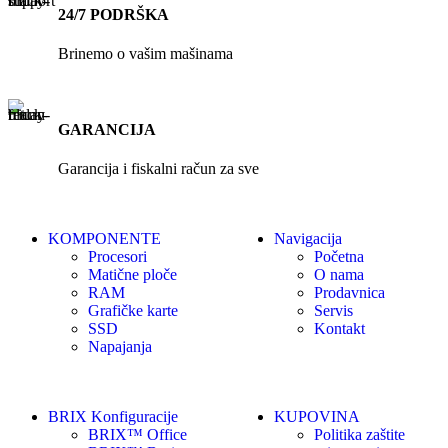
24/7 PODRŠKA
Brinemo o vašim mašinama
GARANCIJA
Garancija i fiskalni račun za sve
KOMPONENTE
Navigacija
Procesori
Početna
Matične ploče
O nama
RAM
Prodavnica
Grafičke karte
Servis
SSD
Kontakt
Napajanja
BRIX Konfiguracije
KUPOVINA
BRIX™ Office
Politika zaštite