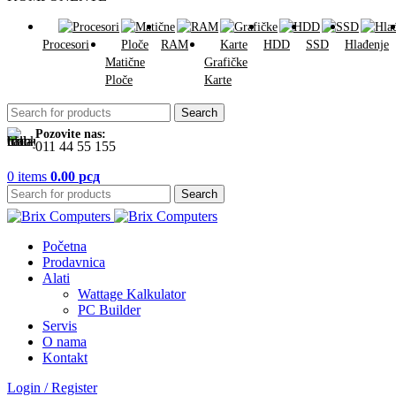
Procesori
RAM
HDD
SSD
Hlađenje
Matične
Grafičke
Ploče
Karte
Search
Pozovite nas:
011 44 55 155
0
items
0.00
рсд
Search
Početna
Prodavnica
Alati
Wattage Kalkulator
PC Builder
Servis
O nama
Kontakt
Login / Register