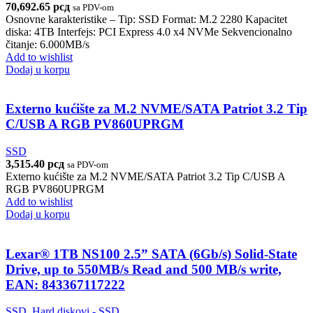
70,692.65
рсд
sa PDV-om
Osnovne karakteristike – Tip: SSD Format: M.2 2280 Kapacitet
diska: 4TB Interfejs: PCI Express 4.0 x4 NVMe Sekvencionalno
čitanje: 6.000MB/s
Add to wishlist
Dodaj u korpu
Externo kućište za M.2 NVME/SATA Patriot 3.2 Tip
C/USB A RGB PV860UPRGM
SSD
3,515.40
рсд
sa PDV-om
Externo kućište za M.2 NVME/SATA Patriot 3.2 Tip C/USB A
RGB PV860UPRGM
Add to wishlist
Dodaj u korpu
Lexar® 1TB NS100 2.5” SATA (6Gb/s) Solid-State
Drive, up to 550MB/s Read and 500 MB/s write,
EAN: 843367117222
SSD
,
Hard diskovi - SSD