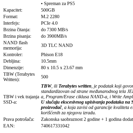
• Spreman za PS5
Kapacitet:
500GB
Format:
M.2 2280
Interfejs:
PCIe 4.0
Brzina čitanja:
do 7300 MB/s
Brzina pisanja:
do 3900MB/s
NAND flash
3D TLC NAND
memorija:
Kontroler:
Phison E18
Debljina:
10.5mm
Dimenzije:
80 x 10.5 x 23.67 mm
TBW (Terabytes
500
Written):
TBW
, ili
Terabytes written
, je podatak koji gov
standardizovan od strane međunarodnog tela JED
TBW i vek trajanja
a, Program/Erase ciklusa NAND-a, i Write Amplif
SSD-a:
U slučaju ekscesivnog upisivanja podataka na SS
proizvođač
, a koja zavisi od garancije kvaliteta
korišćenih za njegovu izradu.
Prava potrošača:
Zakonska saobraznost 2 godine + 1 godina dodat
EAN:
740617331042