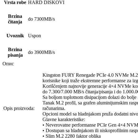
Vrsta robe
HARD DISKOVI
Brzina
do 7300MB/s
čitanja
Uvoznik
Uspon
Brzina
do 3900MB/s
pisanja
Опис
Kingston FURY Renegade PCIe 4.0 NVMe M.2 SSD
korisnike koji traže ekstremne performanse za iz
Korišćenjem najnovije generacije 4×4 NVMe 
do 7.300/7.000 MB/s čitanja/pisanja i do 1.000.0
Sa boljom toplotnom disipacijom dolazi do bolje 
Tanak M.2 profil, sa grafen aluminijumskim raspr
Opis proizvoda:
računarima.
Opcioni model sa hladnjakom pruža dodatni nivo t
Glavne karakteristike:
• Neverovatne performanse PCIe Gen 4×4 NVMe,
• Dostupan sa hladnjakom ili niskoprofilnim rasp
• Slim M.2 2280 faktor oblika