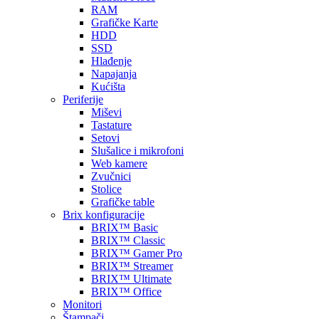
RAM
Grafičke Karte
HDD
SSD
Hlađenje
Napajanja
Kućišta
Periferije
Miševi
Tastature
Setovi
Slušalice i mikrofoni
Web kamere
Zvučnici
Stolice
Grafičke table
Brix konfiguracije
BRIX™ Basic
BRIX™ Classic
BRIX™ Gamer Pro
BRIX™ Streamer
BRIX™ Ultimate
BRIX™ Office
Monitori
Štampači