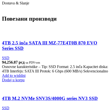
Dostava & Slanje
Повезани производи
4TB 2.5 inča SATA III MZ-77E4T0B 870 EVO
Series SSD
SSD
94,256.87
рсд
sa PDV-om
Osnovne karakteristike – Tip: SSD Format: 2.5 inča Kapacitet diska:
4TB Interfejs: SATA III Protok: 6 Gbps (600 MB/s) Sekvencionalno
Add to wishlist
Dodaj u korpu
4TB M.2 NVMe SNV3S/4000G series NV3 SSD
SSD