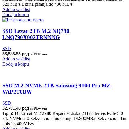
520 MB/s Brzina pisanja do 430 MB/s
Add to wishlist
Dodaj u korpu
SSD Lexar 2TB M.2 NQ790
LNQ790X002TRNNNG
SSD
36,585.55
рсд
sa PDV-om
Add to wishlist
Dodaj u korpu
SSD M.2 NVME 2TB Samsung 9100 Pro MZ-
VAP2T0BW
SSD
52,781.40
рсд
sa PDV-om
Tip SSD Format M.2 2280 Kapacitet diska 2TB Interfejs PCIe 5.0
x4, NVMe 2.0 Sekvencionalno čitanje 14.800MB/s Sekvencionalan
upis 13.400MB/s
Add to wishlist