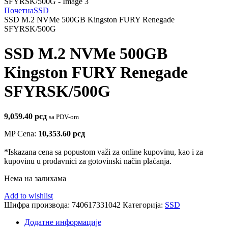
Почетна
SSD
SSD M.2 NVMe 500GB Kingston FURY Renegade
SFYRSK/500G
SSD M.2 NVMe 500GB
Kingston FURY Renegade
SFYRSK/500G
9,059.40
рсд
sa PDV-om
MP Cena:
10,353.60
рсд
*Iskazana cena sa popustom važi za online kupovinu, kao i za
kupovinu u prodavnici za gotovinski način plaćanja.
Нема на залихама
Add to wishlist
Шифра производа:
740617331042
Категорија:
SSD
Додатне информације