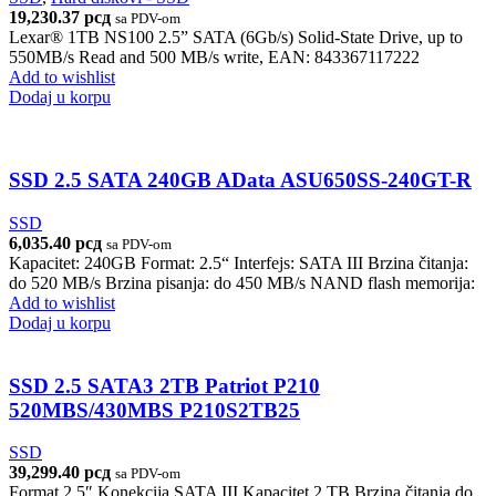
19,230.37
рсд
sa PDV-om
Lexar® 1TB NS100 2.5” SATA (6Gb/s) Solid-State Drive, up to
550MB/s Read and 500 MB/s write, EAN: 843367117222
Add to wishlist
Dodaj u korpu
SSD 2.5 SATA 240GB AData ASU650SS-240GT-R
SSD
6,035.40
рсд
sa PDV-om
Kapacitet: 240GB Format: 2.5“ Interfejs: SATA III Brzina čitanja:
do 520 MB/s Brzina pisanja: do 450 MB/s NAND flash memorija:
Add to wishlist
Dodaj u korpu
SSD 2.5 SATA3 2TB Patriot P210
520MBS/430MBS P210S2TB25
SSD
39,299.40
рсд
sa PDV-om
Format 2.5″ Konekcija SATA III Kapacitet 2 TB Brzina čitanja do