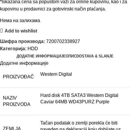
*Iskazana cena sa popustom važi za online kupovinu, kao i za
kupovinu u prodavnici za gotovinski način plaćanja.
Нема на залихама
Add to wishlist
Шифра производа:
7200702338927
Категорија:
HDD
ДОДАТНЕ ИНФОРМАЦИЈЕ
ОПИС
DOSTAVA & SLANJE
Додатне информације
Western Digital
PROIZVOĐAČ
Hard disk 4TB SATA3 Western Digital
NAZIV
Caviar 64MB WD43PURZ Purple
PROIZVODA
Tačan podatak o zemlji porekla će biti
ZEMLJA
naveden na deklaraciji koju dobijate uz