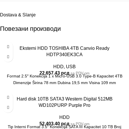
Dostava & Slanje
Повезани производи
Eksterni HDD TOSHIBA 4TB Canvio Ready
HDTP340EK3CA
HDD
,
USB
22,657.43
рсд
sa PDV-om
Format 2.5″ Konekcija 1 x Micro-USB 3.0 Type-B Kapacitet 4TB
Dimenzije Širina 78 mm Dubina 19,5 mm Visina 109 mm
Hard disk 10TB SATA3 Western Digital 512MB
WD102PURP Purple Pro
HDD
52,403.40
рсд
sa PDV-om
Tip Interni Format 3.5″ Konekcija SATA III Kapacitet 10 TB Broj