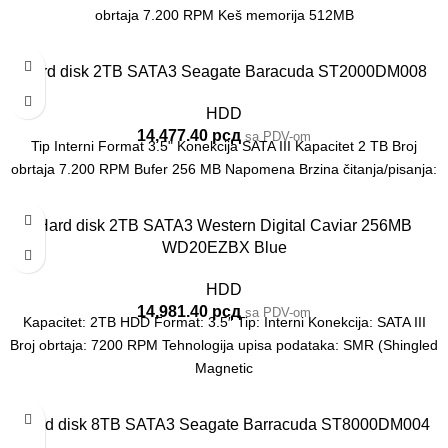
obrtaja 7.200 RPM Keš memorija 512MB
Hard disk 2TB SATA3 Seagate Baracuda ST2000DM008
HDD
14,477.40
рсд
sa PDV-om
Tip Interni Format 3.5" Konekcija SATA III Kapacitet 2 TB Broj
obrtaja 7.200 RPM Bufer 256 MB Napomena Brzina čitanja/pisanja:
Hard disk 2TB SATA3 Western Digital Caviar 256MB
WD20EZBX Blue
HDD
14,981.40
рсд
sa PDV-om
Kapacitet: 2TB HDD Format: 3.5″ Tip: Interni Konekcija: SATA III
Broj obrtaja: 7200 RPM Tehnologija upisa podataka: SMR (Shingled
Magnetic
Hard disk 8TB SATA3 Seagate Barracuda ST8000DM004