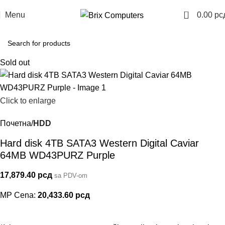
0
Menu
0.00
рс
Sold out
Click to enlarge
Почетна
HDD
Hard disk 4TB SATA3 Western Digital Caviar
64MB WD43PURZ Purple
17,879.40
рсд
sa PDV-om
MP Cena:
20,433.60
рсд