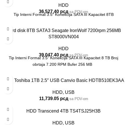
HDD
36,527.40
рсд
sa PDV-om
Tip Interni Format 3.5″ Konekcija SATA III Kapacitet 8TB
Hard disk 8TB SATA3 Seagate IronWolf 7200rpm 256MB
ST8000VN004
HDD
39,047.40
рсд
sa PDV-om
Tip Interni Format 3.5" Konekcija SATA III Kapacitet 8 TB Broj
obrtaja 7.200 RPM Bufer 256 MB
HDD Toshiba 1TB 2.5″ USB Canvio Basic HDTB510EK3AA
HDD
,
USB
11,739.05
рсд
sa PDV-om
HDD Transcend 4TB TS4TSJ25H3B
HDD
,
USB