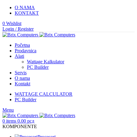
O NAMA
KONTAKT
0
Wishlist
Login / Register
Početna
Prodavnica
Alati
Wattage Kalkulator
PC Builder
Servis
O nama
Kontakt
WATTAGE CALCULATOR
PC Builder
Menu
0
items
0.00
рсд
KOMPONENTE
Procesori