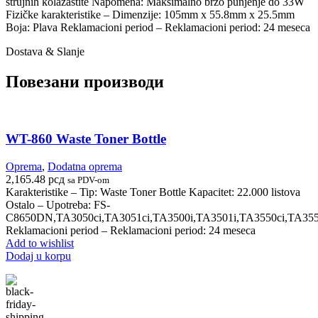
strujnih kolazaštite Napomena: Maksimalno brzo punjenje do 33W
Fizičke karakteristike – Dimenzije: 105mm x 55.8mm x 25.5mm
Boja: Plava Reklamacioni period – Reklamacioni period: 24 meseca
Dostava & Slanje
Повезани производи
WT-860 Waste Toner Bottle
Oprema
,
Dodatna oprema
2,165.48
рсд
sa PDV-om
Karakteristike – Tip: Waste Toner Bottle Kapacitet: 22.000 listova
Ostalo – Upotreba: FS-
C8650DN,TA3050ci,TA3051ci,TA3500i,TA3501i,TA3550ci,TA3551
Reklamacioni period – Reklamacioni period: 24 meseca
Add to wishlist
Dodaj u korpu