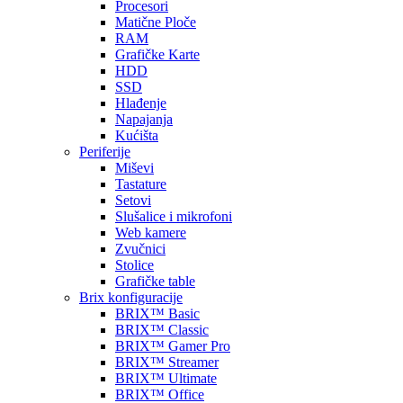
Procesori
Matične Ploče
RAM
Grafičke Karte
HDD
SSD
Hlađenje
Napajanja
Kućišta
Periferije
Miševi
Tastature
Setovi
Slušalice i mikrofoni
Web kamere
Zvučnici
Stolice
Grafičke table
Brix konfiguracije
BRIX™ Basic
BRIX™ Classic
BRIX™ Gamer Pro
BRIX™ Streamer
BRIX™ Ultimate
BRIX™ Office