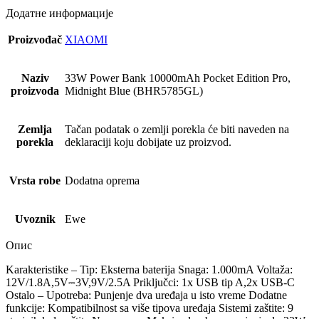
Додатне информације
Proizvođač
XIAOMI
Naziv
33W Power Bank 10000mAh Pocket Edition Pro,
proizvoda
Midnight Blue (BHR5785GL)
Zemlja
Tačan podatak o zemlji porekla će biti naveden na
porekla
deklaraciji koju dobijate uz proizvod.
Vrsta robe
Dodatna oprema
Uvoznik
Ewe
Опис
Karakteristike – Tip: Eksterna baterija Snaga: 1.000mA Voltaža:
12V/1.8A,5V⎓3V,9V/2.5A Priključci: 1x USB tip A,2x USB-C
Ostalo – Upotreba: Punjenje dva uređaja u isto vreme Dodatne
funkcije: Kompatibilnost sa više tipova uređaja Sistemi zaštite: 9