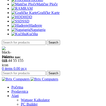
Matične Ploče
RAM
Grafičke Karte
HDD
SSD
Hlađenje
Napajanja
Kućišta
Search
Pozovite nas:
011 44 55 155
0
items
0.00
рсд
Search
Početna
Prodavnica
Alati
Wattage Kalkulator
PC Builder