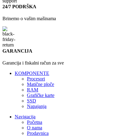
24/7 PODRŠKA
Brinemo o vašim mašinama
GARANCIJA
Garancija i fiskalni račun za sve
KOMPONENTE
Procesori
Matične ploče
RAM
Grafičke karte
SSD
Napajanja
Navigacija
Početna
O nama
Prodavnica