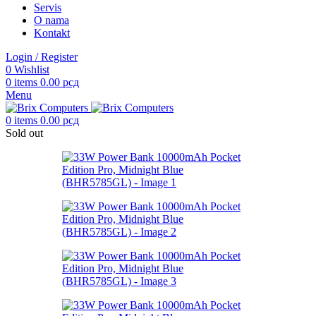
Servis
O nama
Kontakt
Login / Register
0
Wishlist
0
items
0.00
рсд
Menu
0
items
0.00
рсд
Sold out