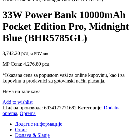
33W Power Bank 10000mAh
Pocket Edition Pro, Midnight
Blue (BHR5785GL)
3,742.20
рсд
sa PDV-om
MP Cena:
4,276.80
рсд
*Iskazana cena sa popustom važi za online kupovinu, kao i za
kupovinu u prodavnici za gotovinski način plaćanja.
Нема на залихама
Add to wishlist
Шифра производа:
6934177771682
Категорије:
Dodatna
oprema
,
Oprema
Додатне информације
Опис
Dostava & Slanje