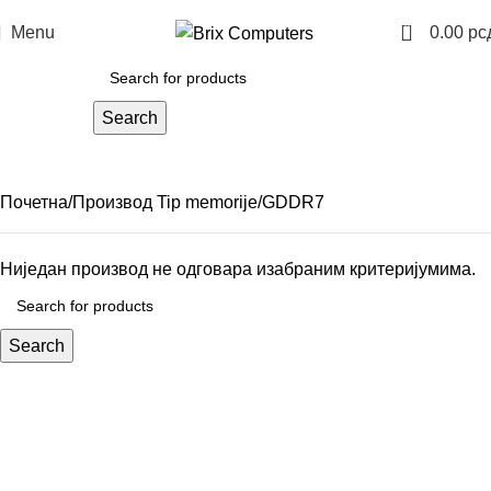
0
Menu
0.00
рс
Search
GDDR7
Categories
Почетна
Производ Tip memorije
GDDR7
Ниједан производ не одговара изабраним критеријумима.
Search