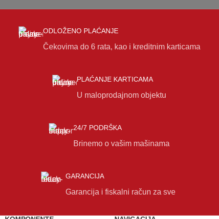
ODLOŽENO PLAĆANJE
Čekovima do 6 rata, kao i kreditnim karticama
PLAĆANJE KARTICAMA
U maloprodajnom objektu
24/7 PODRŠKA
Brinemo o vašim mašinama
GARANCIJA
Garancija i fiskalni račun za sve
KOMPONENTE
NAVIGACIJA