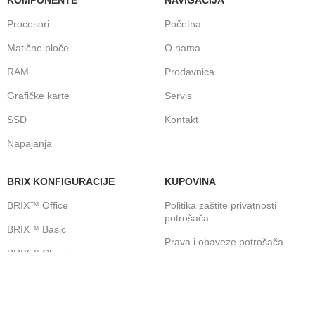
Procesori
Početna
Matične ploče
O nama
RAM
Prodavnica
Grafičke karte
Servis
SSD
Kontakt
Napajanja
BRIX KONFIGURACIJE
KUPOVINA
BRIX™ Office
Politika zaštite privatnosti
potrošača
BRIX™ Basic
Prava i obaveze potrošača
BRIX™ Classic
Ugovor o prodaji robe na daljinu
BRIX™ Gamer Pro
Rešavanje potrošačkih sporova
BRIX™ Streamer