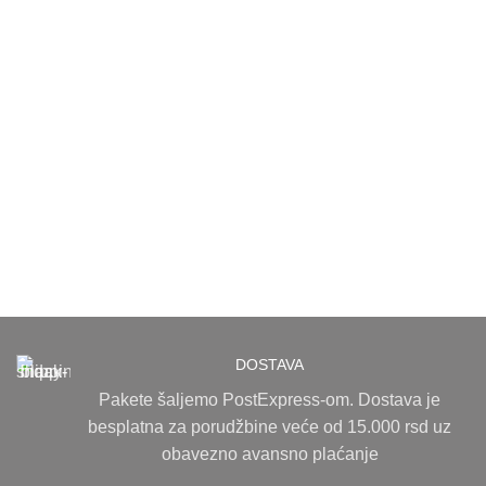
DOSTAVA
Pakete šaljemo PostExpress-om. Dostava je
besplatna za porudžbine veće od 15.000 rsd uz
obavezno avansno plaćanje