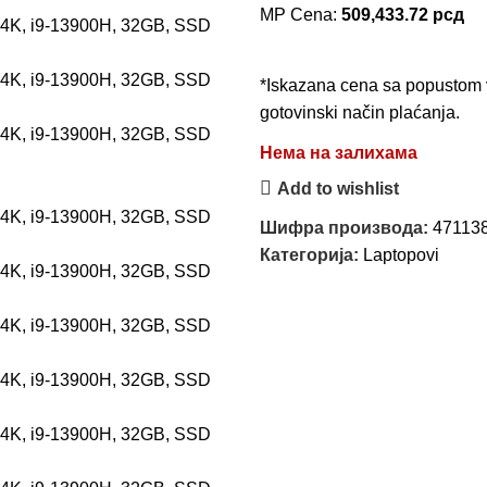
MP Cena:
509,433.72
рсд
*Iskazana cena sa popustom v
gotovinski način plaćanja.
Нема на залихама
Add to wishlist
Шифра производа:
47113
Категорија:
Laptopovi