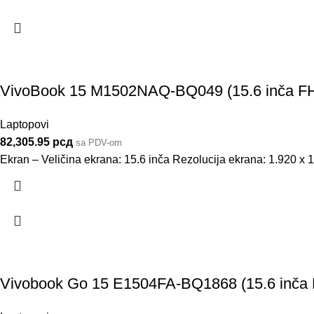
VivoBook 15 M1502NAQ-BQ049 (15.6 inča FH
Laptopovi
82,305.95
рсд
sa PDV-om
Ekran – Veličina ekrana: 15.6 inča Rezolucija ekrana: 1.920 x
Vivobook Go 15 E1504FA-BQ1868 (15.6 inča