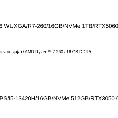
2 16 WUXGA/R7-260/16GB/NVMe 1TB/RTX5060 
bez odsjaja) / AMD Ryzen™ 7 260 / 16 GB DDR5
A IPS/i5-13420H/16GB/NVMe 512GB/RTX3050