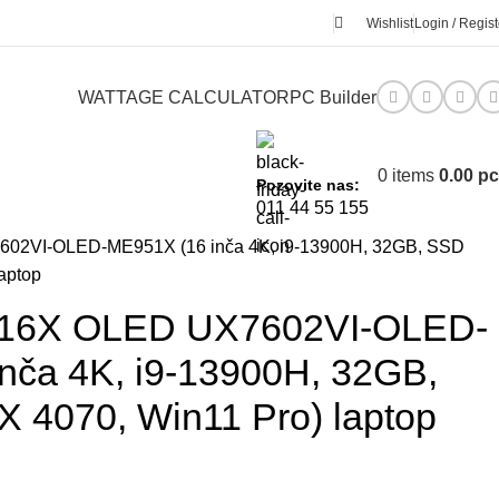
Wishlist
Login / Regist
WATTAGE CALCULATOR
PC Builder
0
items
0.00
р
Pozovite nas:
011 44 55 155
02VI-OLED-ME951X (16 inča 4K, i9-13900H, 32GB, SSD
aptop
 16X OLED UX7602VI-OLED-
nča 4K, i9-13900H, 32GB,
 4070, Win11 Pro) laptop