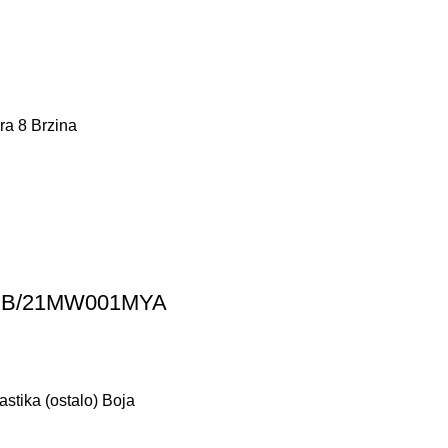
a 8 Brzina
2GB/21MW001MYA
stika (ostalo) Boja