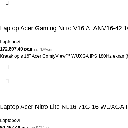
Laptop Acer Gaming Nitro V16 AI ANV16-4
Laptopovi
172,607.40
рсд
sa PDV-om
Kratak opis 16″ Acer ComfyView™ WUXGA IPS 180Hz ekran (
Laptop Acer Nitro Lite NL16-71G 16 WUXG
Laptopovi
94,487.40
рсд
sa PDV-om