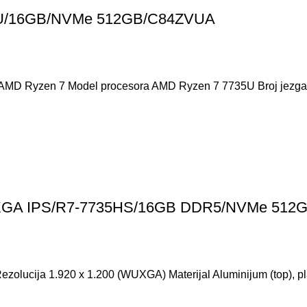
35U/16GB/NVMe 512GB/C84ZVUA
AMD Ryzen 7 Model procesora AMD Ryzen 7 7735U Broj jezgar
WUXGA IPS/R7-7735HS/16GB DDR5/NVMe 51
zolucija 1.920 x 1.200 (WUXGA) Materijal Aluminijum (top), pla