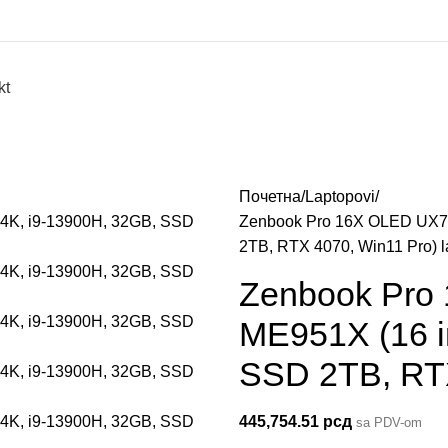
kt
Почетна
Laptopovi
Zenbook Pro 16X OLED UX76
2TB, RTX 4070, Win11 Pro) l
Zenbook Pro
ME951X (16 i
SSD 2TB, RTX
445,754.51
рсд
sa PDV-om