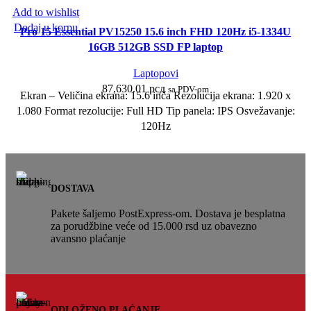
Add to wishlist
Dodaj u korpu
Pro 15 Essential PV15250 15.6 inch FHD 120Hz i5-1334U
16GB 512GB SSD FP laptop
Laptopovi
87,630.01
рсд
sa PDV-om
Ekran – Veličina ekrana: 15.6 inča Rezolucija ekrana: 1.920 x
1.080 Format rezolucije: Full HD Tip panela: IPS Osvežavanje:
120Hz
DOSTAVA
Pakete šaljemo PostExpress-om. Dostava je besplatna
za porudžbine veće od 15.000 rsd uz obavezno
avansno plaćanje
ODLOŽENO PLAĆANJE