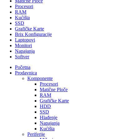
Matične Ploče
Procesori
RAM
Kućišta
SSD
Grafičke Karte
Brix Konfiguracije
Laptopovi
Monitori
Napajanja
Softver
Početna
Prodavnica
Komponente
Procesori
Matične Ploče
RAM
Grafičke Karte
HDD
SSD
Hlađenje
Napajanja
Kućišta
Periferije