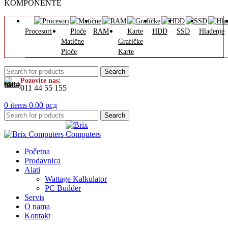
KOMPONENTE
Procesori
RAM
HDD
SSD
Hlađenje
Matične
Grafičke
Ploče
Karte
Search
Pozovite nas:
011 44 55 155
0
items
0.00
рсд
Search
Početna
Prodavnica
Alati
Wattage Kalkulator
PC Builder
Servis
O nama
Kontakt