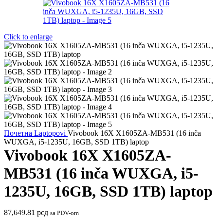
Click to enlarge
Почетна
Laptopovi
Vivobook 16X X1605ZA-MB531 (16 inča
WUXGA, i5-1235U, 16GB, SSD 1TB) laptop
Vivobook 16X X1605ZA-
MB531 (16 inča WUXGA, i5-
1235U, 16GB, SSD 1TB) laptop
87,649.81
рсд
sa PDV-om