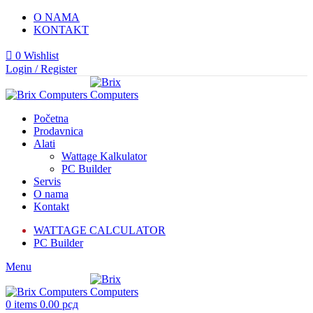
O NAMA
KONTAKT
0
Wishlist
Login / Register
Početna
Prodavnica
Alati
Wattage Kalkulator
PC Builder
Servis
O nama
Kontakt
WATTAGE CALCULATOR
PC Builder
Menu
0
items
0.00
рсд