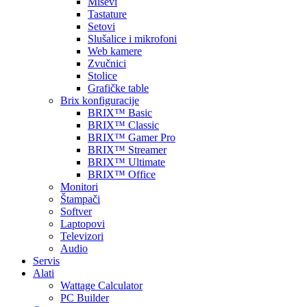
Miševi
Tastature
Setovi
Slušalice i mikrofoni
Web kamere
Zvučnici
Stolice
Grafičke table
Brix konfiguracije
BRIX™ Basic
BRIX™ Classic
BRIX™ Gamer Pro
BRIX™ Streamer
BRIX™ Ultimate
BRIX™ Office
Monitori
Štampači
Softver
Laptopovi
Televizori
Audio
Servis
Alati
Wattage Calculator
PC Builder