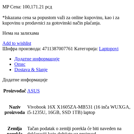
MP Cena:
100,171.21
рсд
*Iskazana cena sa popustom važi za online kupovinu, kao i za
kupovinu u prodavnici za gotovinski način plaćanja.
Нема на залихама
Add to wishlist
Шифра производа:
4711387007761
Категорија:
Laptopovi
Додатне информације
Опис
Dostava & Slanje
Додатне информације
Proizvođač
ASUS
Naziv
Vivobook 16X X1605ZA-MB531 (16 inča WUXGA,
proizvoda
i5-1235U, 16GB, SSD 1TB) laptop
Zemlja
Tačan podatak o zemlji porekla će biti naveden na
porekla
deklaraciji koju dobijate uz proizvod.