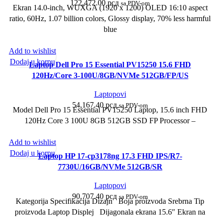
122,472.00
рсд
sa PDV-om
Ekran 14.0-inch, WUXGA (1920 x 1200) OLED 16:10 aspect
ratio, 60Hz, 1.07 billion colors, Glossy display, 70% less harmful
blue
Add to wishlist
Dodaj u korpu
Laptop Dell Pro 15 Essential PV15250 15.6 FHD
120Hz/Core 3-100U/8GB/NVMe 512GB/FP/US
Laptopovi
54,167.40
рсд
sa PDV-om
Model Dell Pro 15 Essential PV15250 Laptop, 15.6 inch FHD
120Hz Core 3 100U 8GB 512GB SSD FP Processor –
Add to wishlist
Dodaj u korpu
Laptop HP 17-cp3178ng 17.3 FHD IPS/R7-
7730U/16GB/NVMe 512GB/SR
Laptopovi
90,707.40
рсд
sa PDV-om
Kategorija Specifikacija Dizajn Boja proizvoda Srebrna Tip
proizvoda Laptop Displej Dijagonala ekrana 15.6″ Ekran na