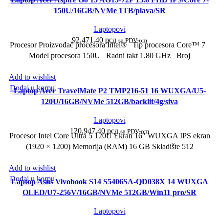
150U/16GB/NVMe 1TB/plava/SR
Laptopovi
92,471.40
рсд
sa PDV-om
Procesor Proizvođač procesora Intel® Tip procesora Core™ 7
Model procesora 150U Radni takt 1.80 GHz Broj
Add to wishlist
Dodaj u korpu
Laptop Acer TravelMate P2 TMP216-51 16 WUXGA/U5-
120U/16GB/NVMe 512GB/backlit/4g/siva
Laptopovi
120,947.40
рсд
sa PDV-om
Procesor Intel Core Ultra 5 120U Ekran 16″ WUXGA IPS ekran
(1920 × 1200) Memorija (RAM) 16 GB Skladište 512
Add to wishlist
Dodaj u korpu
Laptop Asus Vivobook S14 S5406SA-QD038X 14 WUXGA
OLED/U7-256V/16GB/NVMe 512GB/Win11 pro/SR
Laptopovi