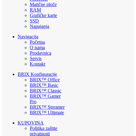
Matične ploče
RAM
Grafičke karte
SSD
Napajanja
Navigacija
Početna
O nama
Prodavnica
Servis
Kontakt
BRIX Konfiguracije
BRIX™ Office
BRIX™ Basic
BRIX™ Classic
BRIX™ Gamer
Pro
BRIX™ Streamer
BRIX™ Ultimate
KUPOVINA
Politika zaštite
privatnosti