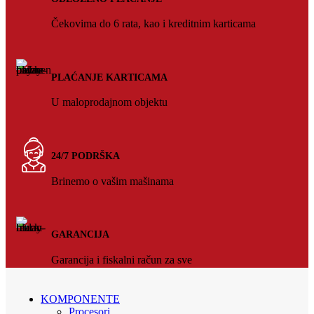
Čekovima do 6 rata, kao i kreditnim karticama
PLAĆANJE KARTICAMA
U maloprodajnom objektu
24/7 PODRŠKA
Brinemo o vašim mašinama
GARANCIJA
Garancija i fiskalni račun za sve
KOMPONENTE
Procesori