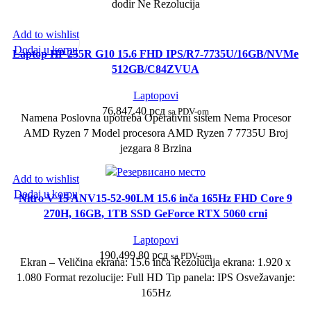
dodir Ne Rezolucija
Add to wishlist
Dodaj u korpu
Laptop HP 255R G10 15.6 FHD IPS/R7-7735U/16GB/NVMe
512GB/C84ZVUA
Laptopovi
76,847.40
рсд
sa PDV-om
Namena Poslovna upotreba Operativni sistem Nema Procesor
AMD Ryzen 7 Model procesora AMD Ryzen 7 7735U Broj
jezgara 8 Brzina
Add to wishlist
Dodaj u korpu
Nitro V 15 ANV15-52-90LM 15.6 inča 165Hz FHD Core 9
270H, 16GB, 1TB SSD GeForce RTX 5060 crni
Laptopovi
190,499.80
рсд
sa PDV-om
Ekran – Veličina ekrana: 15.6 inča Rezolucija ekrana: 1.920 x
1.080 Format rezolucije: Full HD Tip panela: IPS Osvežavanje:
165Hz