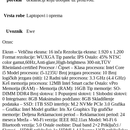
Vrsta robe
Laptopovi i oprema
Uvoznik
Ewe
Опис
Ekran – Veličina ekrana: 16 inča Rezolucija ekrana: 1.920 x 1.200
Format rezolucije: WUXGA Tip panela: IPS Ostalo: 45% NTSC
color gamut,60Hz,Anti-glare,High-brightness 300-nit,TÜV
Rheinland-certified Procesor / Čipset – Klasa procesora: Intel Core
i5 Model procesora: i5-1235U Broj jezgara procesora: 10 Broj
logičkih jezgara (niti): 12 Radni takt procesora: 3.3 GHz (4.4 GHz)
Keš memorija procesora: 12MB Intel Smart cache Ostalo: vPro
Memorija (RAM) – Memorija (RAM): 16GB Tip memorije: SO-
DIMM DDR4 Broj slotova: 1 Popunjeni slotovi: 1 Slobodni slotovi:
0 Integrisano: 8GB Maksimalno podržano: 8GB Skladištenje
podataka – SSD: 1TB SSD interfejs: M.2 NVMe PCIe 3.0 Grafika
– Grafika: Intel Model grafike: Iris Xe Graphics Tip grafičke
memorije: Deljena Reklamacioni period – Reklamacioni period: 24
meseca Mreža – Wi-Fi verzija: IEEE 802.11ax Model: Wi-Fi 6
Bluetooth verzija: 5.0 Ostale osobine: Dual band 2×2 Priključci /