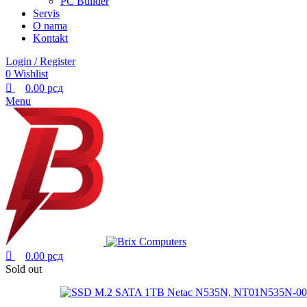
PC Builder
Servis
O nama
Kontakt
Login / Register
0
Wishlist
0.00
рсд
Menu
0.00
рсд
Sold out