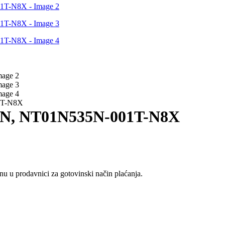
1T-N8X
5N, NT01N535N-001T-N8X
u u prodavnici za gotovinski način plaćanja.