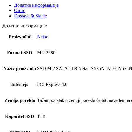
Додатне информације
Опис
Dostava & Slanje
Додатне информације
Proizvođač
Netac
Format SSD
M.2 2280
Naziv proizvoda
SSD M.2 SATA 1TB Netac N535N, NT01N535
Interfejs
PCI Express 4.0
Zemlja porekla
Tačan podatak o zemlji porekla će biti naveden na d
Kapacitet SSD
1TB