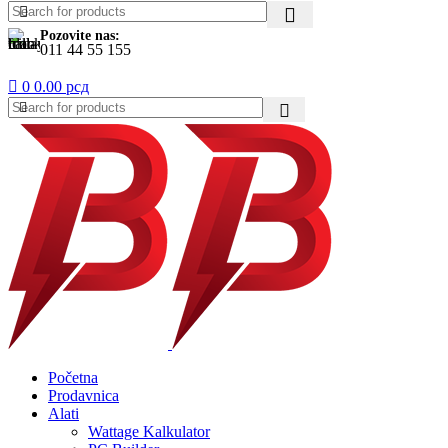
Pozovite nas:
011 44 55 155
0
0.00
рсд
Početna
Prodavnica
Alati
Wattage Kalkulator