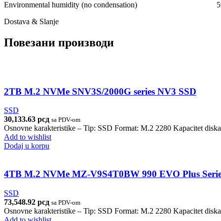
Environmental humidity (no condensation)
Dostava & Slanje
Повезани производи
2TB M.2 NVMe SNV3S/2000G series NV3 SSD
SSD
30,133.63
рсд
sa PDV-om
Osnovne karakteristike – Tip: SSD Format: M.2 2280 Kapacitet diska
Add to wishlist
Dodaj u korpu
4TB M.2 NVMe MZ-V9S4T0BW 990 EVO Plus Serie
SSD
73,548.92
рсд
sa PDV-om
Osnovne karakteristike – Tip: SSD Format: M.2 2280 Kapacitet diska
Add to wishlist