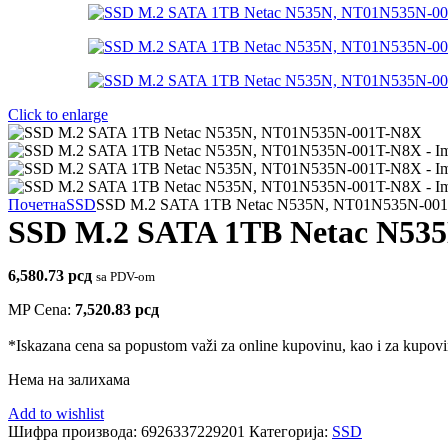
Click to enlarge
Почетна
SSD
SSD M.2 SATA 1TB Netac N535N, NT01N535N-00
SSD M.2 SATA 1TB Netac N53
6,580.73
рсд
sa PDV-om
MP Cena:
7,520.83
рсд
*Iskazana cena sa popustom važi za online kupovinu, kao i za kupovin
Нема на залихама
Add to wishlist
Шифра производа:
6926337229201
Категорија:
SSD