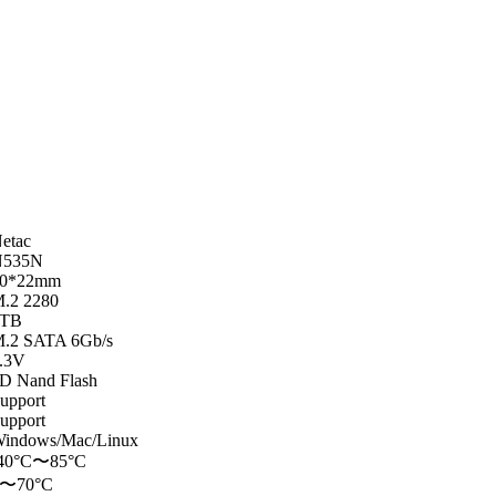
etac
N535N
80*22mm
.2 2280
1TB
.2 SATA 6Gb/s
.3V
D Nand Flash
upport
upport
indows/Mac/Linux
40°C〜85°C
0〜70°C