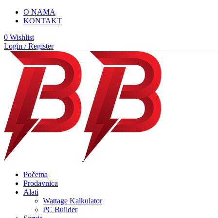
0
0
0
0
O NAMA
KONTAKT
0
Wishlist
Login / Register
Početna
Prodavnica
Alati
Wattage Kalkulator
PC Builder