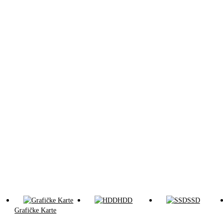
HDD
SSD
Grafičke Karte