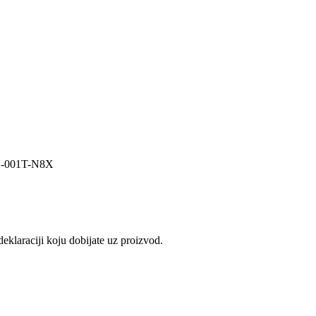
N-001T-N8X
eklaraciji koju dobijate uz proizvod.