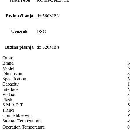
Vrsta robe
KOMPONENTE
Brzina čitanja
do 560MB/s
Uvoznik
DSC
Brzina pisanja
do 520MB/s
Опис
Brand
N
Model
Dimension
Specification
M
Capacity
Interface
M
Voltage
3
Flash
3
S.M.A.R.T
S
TRIM
S
Compatible with
W
Storage Temperature
-
Operation Temperature