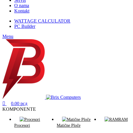
Servis
O nama
Kontakt
WATTAGE CALCULATOR
PC Builder
Menu
0.00
рсд
KOMPONENTE
RAM
Procesori
Matične Ploče