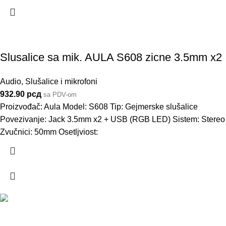
Slusalice sa mik. AULA S608 zicne 3.5mm x2
Audio
,
Slušalice i mikrofoni
932.90
рсд
sa PDV-om
Proizvođač: Aula Model: S608 Tip: Gejmerske slušalice
Povezivanje: Jack 3.5mm x2 + USB (RGB LED) Sistem: Stereo
Zvučnici: 50mm Osetljviost: