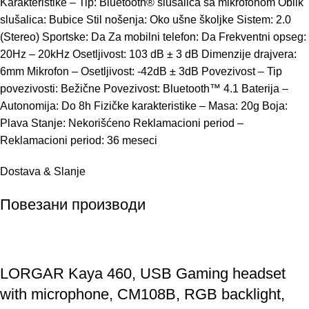
Karakteristike – Tip: Bluetooth® slušalica sa mikrofonom Oblik
slušalica: Bubice Stil nošenja: Oko ušne školjke Sistem: 2.0
(Stereo) Sportske: Da Za mobilni telefon: Da Frekventni opseg:
20Hz – 20kHz Osetljivost: 103 dB ± 3 dB Dimenzije drajvera:
6mm Mikrofon – Osetljivost: -42dB ± 3dB Povezivost – Tip
povezivosti: Bežične Povezivost: Bluetooth™ 4.1 Baterija –
Autonomija: Do 8h Fizičke karakteristike – Masa: 20g Boja:
Plava Stanje: Nekorišćeno Reklamacioni period –
Reklamacioni period: 36 meseci
Dostava & Slanje
Повезани производи
LORGAR Kaya 460, USB Gaming headset
with microphone, CM108B, RGB backlight,