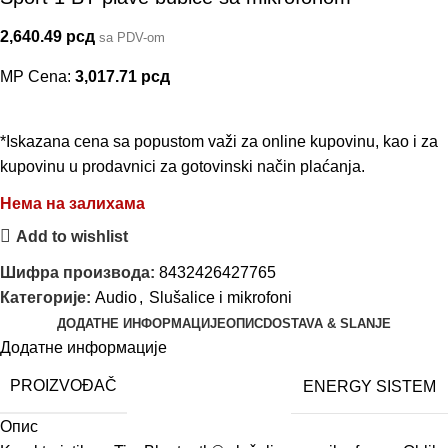
2,640.49
рсд
sa PDV-om
MP Cena:
3,017.71
рсд
*Iskazana cena sa popustom važi za online kupovinu, kao i za
kupovinu u prodavnici za gotovinski način plaćanja.
Нема на залихама
Add to wishlist
Шифра производа:
8432426427765
Категорије:
Audio
,
Slušalice i mikrofoni
ДОДАТНЕ ИНФОРМАЦИЈЕ
ОПИС
DOSTAVA & SLANJE
Додатне информације
PROIZVOĐAČ
ENERGY SISTEM
Опис