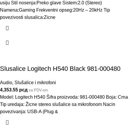
usiju Stil nosenja:Preko glave Sistem:2.0 (Stereo)
Namena:Gaming Frekventni opseg:20Hz – 20kHz Tip
povezivosti slusalica:Zicne
Slusalice Logitech H540 Black 981-000480
Audio
,
Slušalice i mikrofoni
4,353.55
рсд
sa PDV-om
Model: Logitech H540 Šifra proizvoda: 981-000480 Boja: Crna
Tip uredaja: Žicne stereo slušalice sa mikrofonom Nacin
povezivanja: USB-A (Plug &