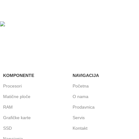
Brinemo o vašim mašinama
GARANCIJA
Garancija i fiskalni račun za sve
KOMPONENTE
NAVIGACIJA
Procesori
Početna
Matične ploče
O nama
RAM
Prodavnica
Grafičke karte
Servis
SSD
Kontakt
Napajanja