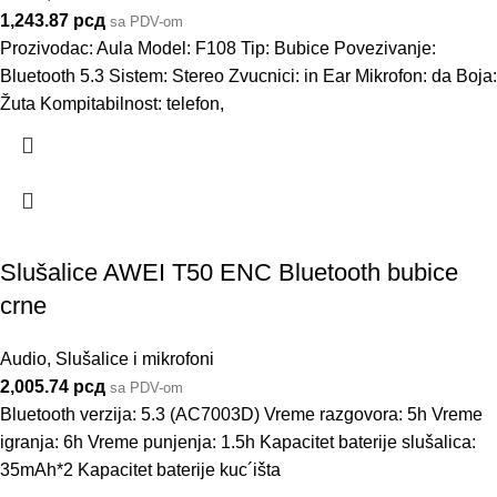
1,243.87
рсд
sa PDV-om
Prozivodac: Aula Model: F108 Tip: Bubice Povezivanje:
Bluetooth 5.3 Sistem: Stereo Zvucnici: in Ear Mikrofon: da Boja:
Žuta Kompitabilnost: telefon,
Slušalice AWEI T50 ENC Bluetooth bubice
crne
Audio
,
Slušalice i mikrofoni
2,005.74
рсд
sa PDV-om
Bluetooth verzija: 5.3 (AC7003D) Vreme razgovora: 5h Vreme
igranja: 6h Vreme punjenja: 1.5h Kapacitet baterije slušalica:
35mAh*2 Kapacitet baterije kuc´išta