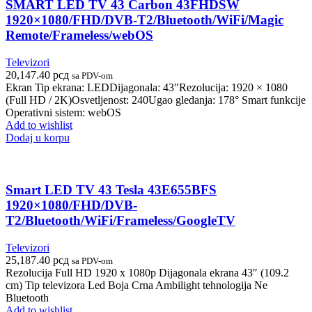
SMART LED TV 43 Carbon 43FHDSW
1920×1080/FHD/DVB-T2/Bluetooth/WiFi/Magic
Remote/Frameless/webOS
Televizori
20,147.40
рсд
sa PDV-om
Ekran Tip ekrana: LEDDijagonala: 43″Rezolucija: 1920 × 1080
(Full HD / 2K)Osvetljenost: 240Ugao gledanja: 178° Smart funkcije
Operativni sistem: webOS
Add to wishlist
Dodaj u korpu
Smart LED TV 43 Tesla 43E655BFS
1920×1080/FHD/DVB-
T2/Bluetooth/WiFi/Frameless/GoogleTV
Televizori
25,187.40
рсд
sa PDV-om
Rezolucija Full HD 1920 x 1080p Dijagonala ekrana 43″ (109.2
cm) Tip televizora Led Boja Crna Ambilight tehnologija Ne
Bluetooth
Add to wishlist