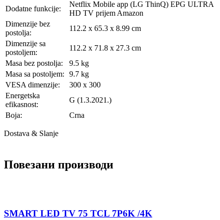
Netflix Mobile app (LG ThinQ) EPG ULTRA
Dodatne funkcije:
HD TV prijem Amazon
Dimenzije bez
112.2 x 65.3 x 8.99 cm
postolja:
Dimenzije sa
112.2 x 71.8 x 27.3 cm
postoljem:
Masa bez postolja:
9.5 kg
Masa sa postoljem:
9.7 kg
VESA dimenzije:
300 x 300
Energetska
G (1.3.2021.)
efikasnost:
Boja:
Crna
Dostava & Slanje
Повезани производи
SMART LED TV 75 TCL 7P6K /4K