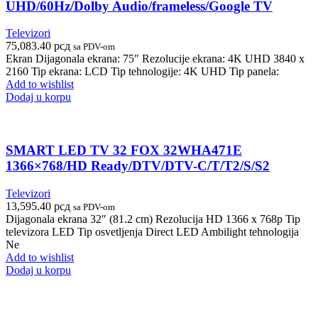
UHD/60Hz/Dolby Audio/frameless/Google TV
Televizori
75,083.40
рсд
sa PDV-om
Ekran Dijagonala ekrana: 75″ Rezolucije ekrana: 4K UHD 3840 x
2160 Tip ekrana: LCD Tip tehnologije: 4K UHD Tip panela:
Add to wishlist
Dodaj u korpu
SMART LED TV 32 FOX 32WHA471E
1366×768/HD Ready/DTV/DTV-C/T/T2/S/S2
Televizori
13,595.40
рсд
sa PDV-om
Dijagonala ekrana 32″ (81.2 cm) Rezolucija HD 1366 x 768p Tip
televizora LED Tip osvetljenja Direct LED Ambilight tehnologija
Ne
Add to wishlist
Dodaj u korpu