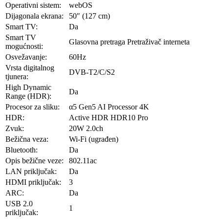
Operativni sistem:
webOS
Dijagonala ekrana:
50″ (127 cm)
Smart TV:
Da
Smart TV
Glasovna pretraga Pretraživač interneta
mogućnosti:
Osvežavanje:
60Hz
Vrsta digitalnog
DVB-T2/C/S2
tjunera:
High Dynamic
Da
Range (HDR):
Procesor za sliku:
α5 Gen5 AI Processor 4K
HDR:
Active HDR HDR10 Pro
Zvuk:
20W 2.0ch
Bežična veza:
Wi-Fi (ugrađen)
Bluetooth:
Da
Opis bežične veze:
802.11ac
LAN priključak:
Da
HDMI priključak:
3
ARC:
Da
USB 2.0
1
priključak: