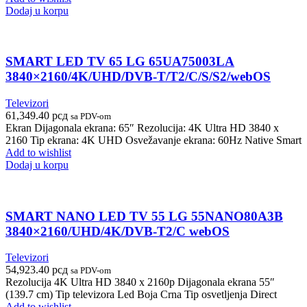
Dodaj u korpu
SMART LED TV 65 LG 65UA75003LA
3840×2160/4K/UHD/DVB-T/T2/C/S/S2/webOS
Televizori
61,349.40
рсд
sa PDV-om
Ekran Dijagonala ekrana: 65″ Rezolucija: 4K Ultra HD 3840 x
2160 Tip ekrana: 4K UHD Osvežavanje ekrana: 60Hz Native Smart
Add to wishlist
Dodaj u korpu
SMART NANO LED TV 55 LG 55NANO80A3B
3840×2160/UHD/4K/DVB-T2/C webOS
Televizori
54,923.40
рсд
sa PDV-om
Rezolucija 4K Ultra HD 3840 x 2160p Dijagonala ekrana 55″
(139.7 cm) Tip televizora Led Boja Crna Tip osvetljenja Direct
Add to wishlist