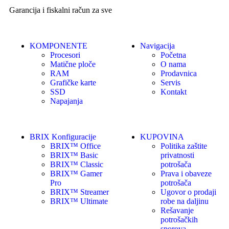
Garancija i fiskalni račun za sve
KOMPONENTE
Navigacija
Procesori
Početna
Matične ploče
O nama
RAM
Prodavnica
Grafičke karte
Servis
SSD
Kontakt
Napajanja
BRIX Konfiguracije
KUPOVINA
BRIX™ Office
Politika zaštite
BRIX™ Basic
privatnosti
BRIX™ Classic
potrošača
BRIX™ Gamer
Prava i obaveze
Pro
potrošača
BRIX™ Streamer
Ugovor o prodaji
BRIX™ Ultimate
robe na daljinu
Rešavanje
potrošačkih
sporova