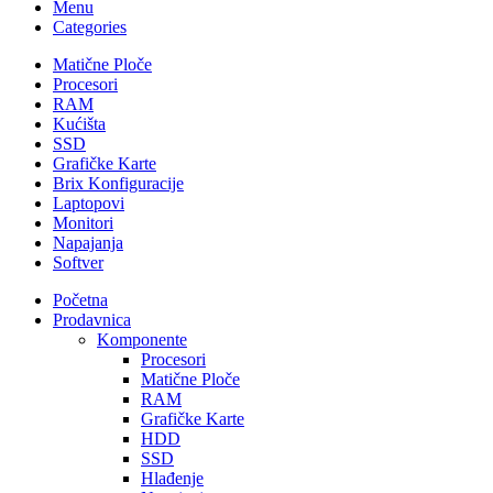
Menu
Categories
Matične Ploče
Procesori
RAM
Kućišta
SSD
Grafičke Karte
Brix Konfiguracije
Laptopovi
Monitori
Napajanja
Softver
Početna
Prodavnica
Komponente
Procesori
Matične Ploče
RAM
Grafičke Karte
HDD
SSD
Hlađenje