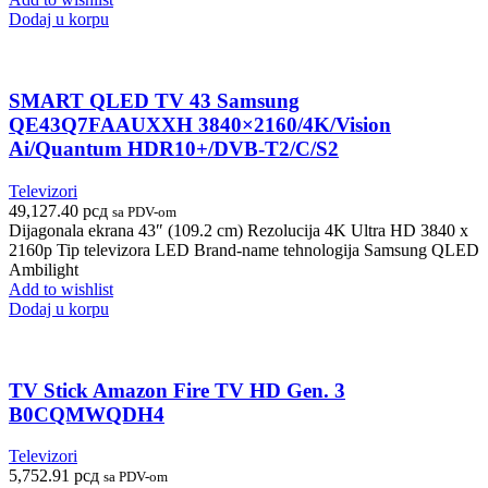
Dodaj u korpu
SMART QLED TV 43 Samsung
QE43Q7FAAUXXH 3840×2160/4K/Vision
Ai/Quantum HDR10+/DVB-T2/C/S2
Televizori
49,127.40
рсд
sa PDV-om
Dijagonala ekrana 43″ (109.2 cm) Rezolucija 4K Ultra HD 3840 x
2160p Tip televizora LED Brand-name tehnologija Samsung QLED
Ambilight
Add to wishlist
Dodaj u korpu
TV Stick Amazon Fire TV HD Gen. 3
B0CQMWQDH4
Televizori
5,752.91
рсд
sa PDV-om