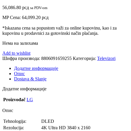
56,086.80
рсд
sa PDV-om
MP Cena:
64,099.20
рсд
*Iskazana cena sa popustom važi za online kupovinu, kao i za
kupovinu u prodavnici za gotovinski način plaćanja.
Нема на залихама
Add to wishlist
Шифра производа:
8806091659255
Категорија:
Televizori
Додатне информације
Опис
Dostava & Slanje
Додатне информације
Proizvođač
LG
Опис
Tehnologija:
DLED
Rezolucija:
4K Ultra HD 3840 x 2160