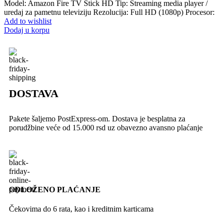
Model: Amazon Fire TV Stick HD Tip: Streaming media player /
uredaj za pametnu televiziju Rezolucija: Full HD (1080p) Procesor:
Add to wishlist
Dodaj u korpu
DOSTAVA
Pakete šaljemo PostExpress-om. Dostava je besplatna za
porudžbine veće od 15.000 rsd uz obavezno avansno plaćanje
ODLOŽENO PLAĆANJE
Čekovima do 6 rata, kao i kreditnim karticama