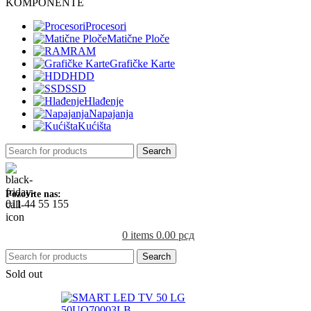
KOMPONENTE
Procesori
Matične Ploče
RAM
Grafičke Karte
HDD
SSD
Hlađenje
Napajanja
Kućišta
Search
Pozovite nas:
011 44 55 155
0
items
0.00
рсд
Search
Sold out