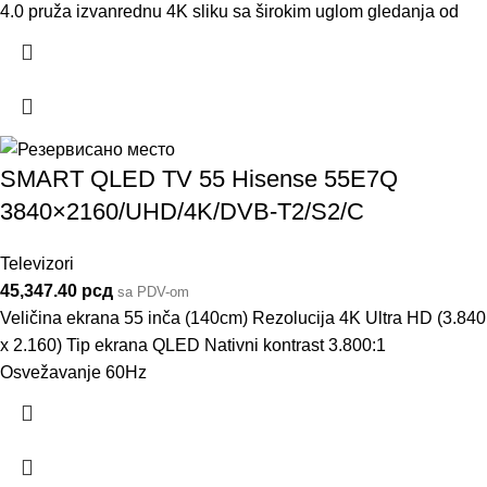
4.0 pruža izvanrednu 4K sliku sa širokim uglom gledanja od
SMART QLED TV 55 Hisense 55E7Q
3840×2160/UHD/4K/DVB-T2/S2/C
Televizori
45,347.40
рсд
sa PDV-om
Veličina ekrana 55 inča (140cm) Rezolucija 4K Ultra HD (3.840
x 2.160) Tip ekrana QLED Nativni kontrast 3.800:1
Osvežavanje 60Hz