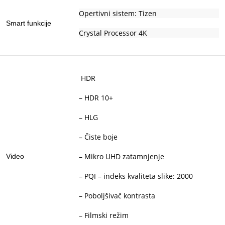
Opertivni sistem: Tizen
Smart funkcije
Crystal Processor 4K
HDR
– HDR 10+
– HLG
– Čiste boje
– Mikro UHD zatamnjenje
Video
– PQI – indeks kvaliteta slike: 2000
– Poboljšivač kontrasta
– Filmski režim