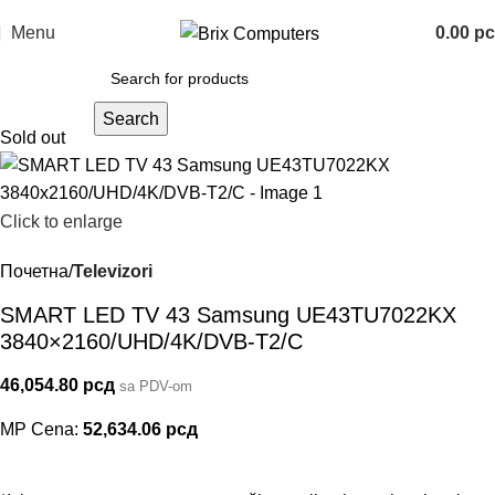
Menu
0.00
р
Search
Sold out
Click to enlarge
Почетна
Televizori
SMART LED TV 43 Samsung UE43TU7022KX
3840×2160/UHD/4K/DVB-T2/C
46,054.80
рсд
sa PDV-om
MP Cena:
52,634.06
рсд