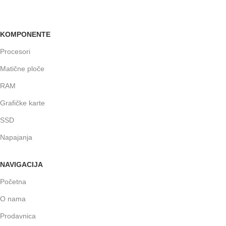
Garancija i fiskalni račun za sve
KOMPONENTE
Procesori
Matične ploče
RAM
Grafičke karte
SSD
Napajanja
NAVIGACIJA
Početna
O nama
Prodavnica