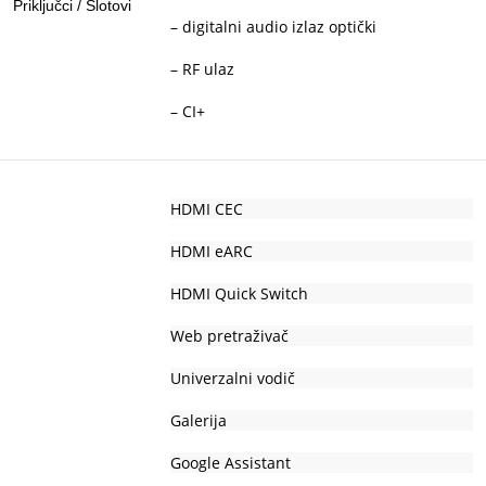
Priključci / Slotovi
– digitalni audio izlaz optički
– RF ulaz
– CI+
HDMI CEC
HDMI eARC
HDMI Quick Switch
Web pretraživač
Univerzalni vodič
Galerija
Google Assistant