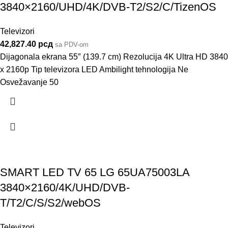
3840×2160/UHD/4K/DVB-T2/S2/C/TizenOS
Televizori
42,827.40
рсд
sa PDV-om
Dijagonala ekrana 55″ (139.7 cm) Rezolucija 4K Ultra HD 3840
x 2160p Tip televizora LED Ambilight tehnologija Ne
Osvežavanje 50
SMART LED TV 65 LG 65UA75003LA
3840×2160/4K/UHD/DVB-
T/T2/C/S/S2/webOS
Televizori