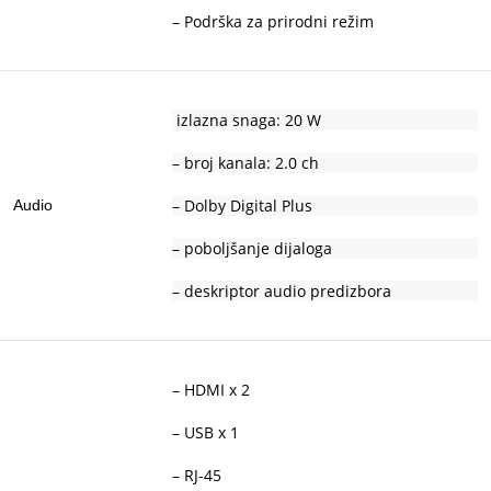
– Podrška za prirodni režim
izlazna snaga: 20 W
– broj kanala: 2.0 ch
– Dolby Digital Plus
Audio
– poboljšanje dijaloga
– deskriptor audio predizbora
– HDMI x 2
– USB x 1
– RJ-45