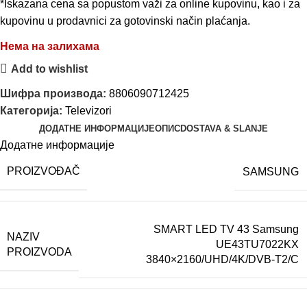
*Iskazana cena sa popustom važi za online kupovinu, kao i za
kupovinu u prodavnici za gotovinski način plaćanja.
Нема на залихама
Add to wishlist
Шифра производа:
8806090712425
Категорија:
Televizori
ДОДАТНЕ ИНФОРМАЦИЈЕ
ОПИС
DOSTAVA & SLANJE
Додатне информације
PROIZVOĐAČ
SAMSUNG
SMART LED TV 43 Samsung
NAZIV
UE43TU7022KX
PROIZVODA
3840×2160/UHD/4K/DVB-T2/C