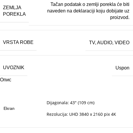
Tačan podatak o zemlji porekla će biti
ZEMLJA
naveden na deklaraciji koju dobijate uz
POREKLA
proizvod.
VRSTA ROBE
TV, AUDIO, VIDEO
UVOZNIK
Uspon
Опис
Dijagonala: 43″ (109 cm)
Ekran
Rezolucija: UHD 3840 x 2160 pix 4K