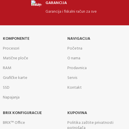
GARANCIJA
Garancija i fiskalni račun za sve
KOMPONENTE
NAVIGACIJA
Procesori
Početna
Matične ploče
O nama
RAM
Prodavnica
Grafičke karte
Servis
SSD
Kontakt
Napajanja
BRIX KONFIGURACIJE
KUPOVINA
BRIX™ Office
Politika zaštite privatnosti
potrošača