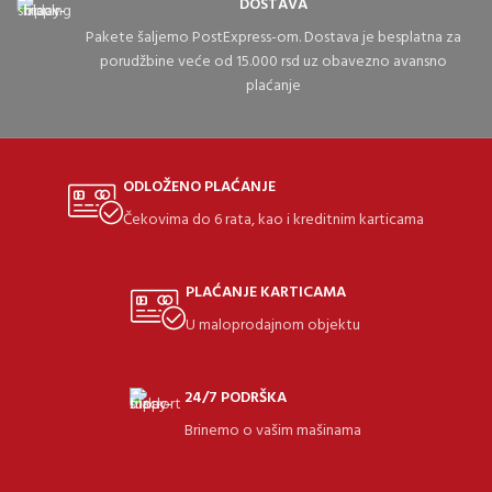
DOSTAVA
Pakete šaljemo PostExpress-om. Dostava je besplatna za
porudžbine veće od 15.000 rsd uz obavezno avansno
plaćanje
ODLOŽENO PLAĆANJE
Čekovima do 6 rata, kao i kreditnim karticama
PLAĆANJE KARTICAMA
U maloprodajnom objektu
24/7 PODRŠKA
Brinemo o vašim mašinama