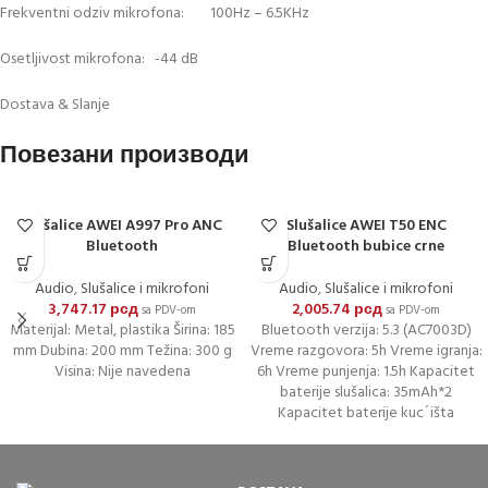
Frekventni odziv mikrofona: 100Hz – 6.5KHz
Osetljivost mikrofona: -44 dB
Dostava & Slanje
Повезани производи
Slušalice AWEI A997 Pro ANC
Slušalice AWEI T50 ENC
Bluetooth
Bluetooth bubice crne
Audio
,
Slušalice i mikrofoni
Audio
,
Slušalice i mikrofoni
3,747.17
рсд
2,005.74
рсд
sa PDV-om
sa PDV-om
Materijal: Metal, plastika Širina: 185
Bluetooth verzija: 5.3 (AC7003D)
mm Dubina: 200 mm Težina: 300 g
Vreme razgovora: 5h Vreme igranja:
Visina: Nije navedena
6h Vreme punjenja: 1.5h Kapacitet
baterije slušalica: 35mAh*2
Kapacitet baterije kuc´išta