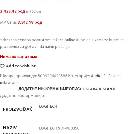
3,423.42
рсд
sa PDV-om
MP Cena:
3,912.48
рсд
*Iskazana cena sa popustom važi za online kupovinu, kao i za kupovinu u
prodavnici za gotovinski način plaćanja.
Нема на залихама
Add to wishlist
Шифра производа:
5099206028586
Категорије:
Audio
,
Slušalice i
mikrofoni
ДОДАТНЕ ИНФОРМАЦИЈЕ
ОПИС
DOSTAVA & SLANJE
Додатне информације
LOGITECH
PROIZVOĐAČ
NAZIV
LOGITECH 981-000350