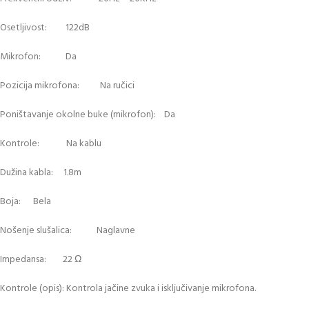
Osetljivost: 122dB
Mikrofon: Da
Pozicija mikrofona: Na ručici
Poništavanje okolne buke (mikrofon): Da
Kontrole: Na kablu
Dužina kabla: 1.8m
Boja: Bela
Nošenje slušalica: Naglavne
Impedansa: 22 Ω
Kontrole (opis): Kontrola jačine zvuka i isključivanje mikrofona.