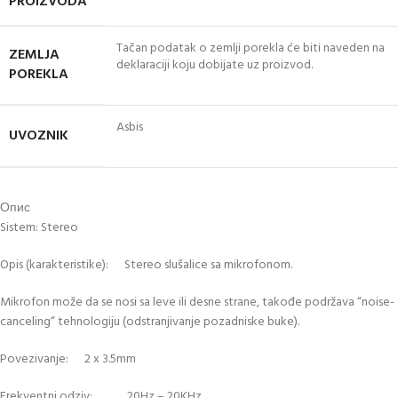
PROIZVODA
Tačan podatak o zemlji porekla će biti naveden na
ZEMLJA
deklaraciji koju dobijate uz proizvod.
POREKLA
Asbis
UVOZNIK
Опис
Sistem: Stereo
Opis (karakteristike): Stereo slušalice sa mikrofonom.
Mikrofon može da se nosi sa leve ili desne strane, takođe podržava “noise-
canceling“ tehnologiju (odstranjivanje pozadniske buke).
Povezivanje: 2 x 3.5mm
Frekventni odziv: 20Hz – 20KHz