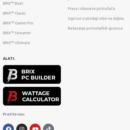
BRIX™ Basic
Prava i obaveze potrošača
BRIX™ Classic
Ugovor o prodaji robe na daljinu
BRIX™ Gamer Pro
Rešavanje potrošačkih sporova
BRIX™ Streamer
BRIX™ Ultimate
ALATI:
Pratite nas: