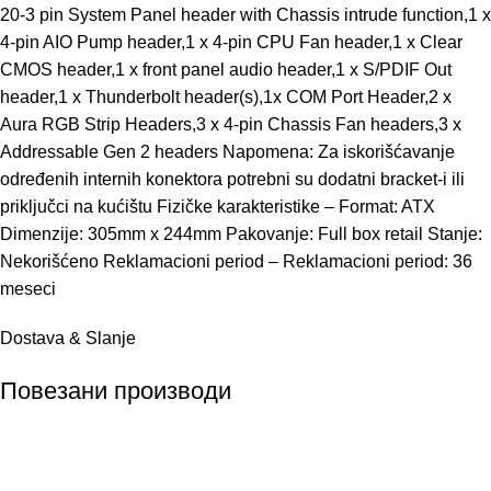
20-3 pin System Panel header with Chassis intrude function,1 x
4-pin AIO Pump header,1 x 4-pin CPU Fan header,1 x Clear
CMOS header,1 x front panel audio header,1 x S/PDIF Out
header,1 x Thunderbolt header(s),1x COM Port Header,2 x
Aura RGB Strip Headers,3 x 4-pin Chassis Fan headers,3 x
Addressable Gen 2 headers Napomena: Za iskorišćavanje
određenih internih konektora potrebni su dodatni bracket-i ili
priključci na kućištu Fizičke karakteristike – Format: ATX
Dimenzije: 305mm x 244mm Pakovanje: Full box retail Stanje:
Nekorišćeno Reklamacioni period – Reklamacioni period: 36
meseci
Dostava & Slanje
Повезани производи