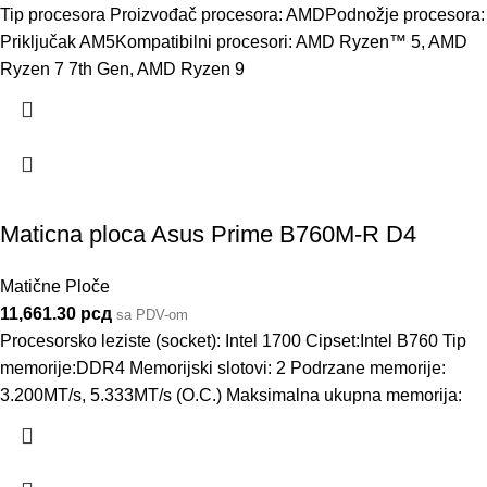
Tip procesora Proizvođač procesora: AMDPodnožje procesora:
Priključak AM5Kompatibilni procesori: AMD Ryzen™ 5, AMD
Ryzen 7 7th Gen, AMD Ryzen 9
Maticna ploca Asus Prime B760M-R D4
Matične Ploče
11,661.30
рсд
sa PDV-om
Procesorsko leziste (socket): Intel 1700 Cipset:Intel B760 Tip
memorije:DDR4 Memorijski slotovi: 2 Podrzane memorije:
3.200MT/s, 5.333MT/s (O.C.) Maksimalna ukupna memorija: