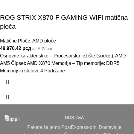
ROG STRIX X870-F GAMING WIFI matična
ploča
Matične Ploče
,
AMD ploče
49,970.42
рсд
sa PDV-om
Osnovne karakteristike – Procesorsko ležište (socket): AMD
AM5 Čipset: AMD X870 Memorija – Tip memorije: DDR5
Memorijski slotovi: 4 Podržane
DOSTAVA
Pakete šaljemo PostExpress-om. Dostava je