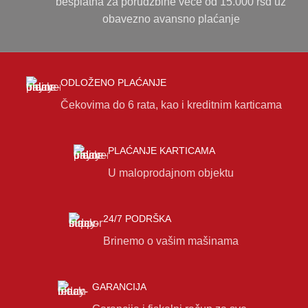
besplatna za porudžbine veće od 15.000 rsd uz
obavezno avansno plaćanje
ODLOŽENO PLAĆANJE
Čekovima do 6 rata, kao i kreditnim karticama
PLAĆANJE KARTICAMA
U maloprodajnom objektu
24/7 PODRŠKA
Brinemo o vašim mašinama
GARANCIJA