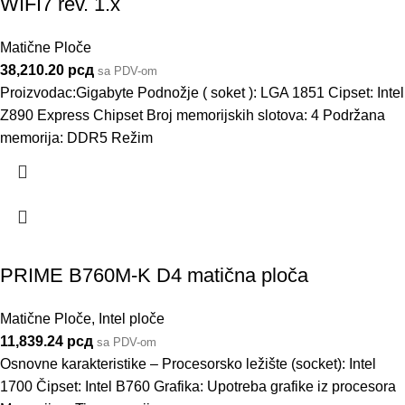
WIFI7 rev. 1.x
Matične Ploče
38,210.20
рсд
sa PDV-om
Proizvodac:Gigabyte Podnožje ( soket ): LGA 1851 Cipset: Intel
Z890 Express Chipset Broj memorijskih slotova: 4 Podržana
memorija: DDR5 Režim
PRIME B760M-K D4 matična ploča
Matične Ploče
,
Intel ploče
11,839.24
рсд
sa PDV-om
Osnovne karakteristike – Procesorsko ležište (socket): Intel
1700 Čipset: Intel B760 Grafika: Upotreba grafike iz procesora