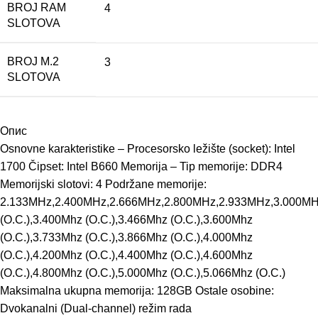
BROJ RAM
4
SLOTOVA
BROJ M.2
3
SLOTOVA
Опис
Osnovne karakteristike – Procesorsko ležište (socket): Intel
1700 Čipset: Intel B660 Memorija – Tip memorije: DDR4
Memorijski slotovi: 4 Podržane memorije:
2.133MHz,2.400MHz,2.666MHz,2.800MHz,2.933MHz,3.000MH
(O.C.),3.400Mhz (O.C.),3.466Mhz (O.C.),3.600Mhz
(O.C.),3.733Mhz (O.C.),3.866Mhz (O.C.),4.000Mhz
(O.C.),4.200Mhz (O.C.),4.400Mhz (O.C.),4.600Mhz
(O.C.),4.800Mhz (O.C.),5.000Mhz (O.C.),5.066Mhz (O.C.)
Maksimalna ukupna memorija: 128GB Ostale osobine:
Dvokanalni (Dual-channel) režim rada