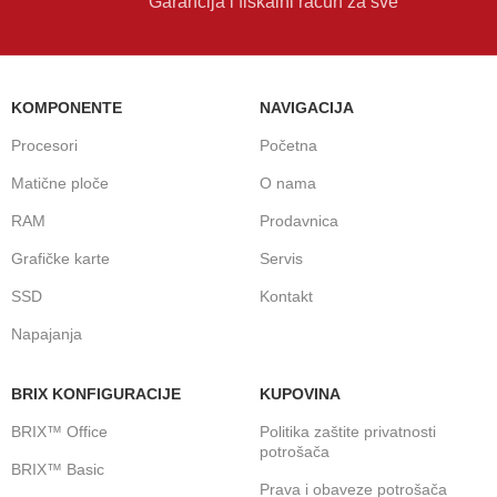
Garancija i fiskalni račun za sve
KOMPONENTE
NAVIGACIJA
Procesori
Početna
Matične ploče
O nama
RAM
Prodavnica
Grafičke karte
Servis
SSD
Kontakt
Napajanja
BRIX KONFIGURACIJE
KUPOVINA
BRIX™ Office
Politika zaštite privatnosti
potrošača
BRIX™ Basic
Prava i obaveze potrošača