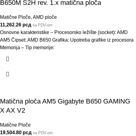
B650M S2H rev. 1.x matična ploča
Matične Ploče
,
AMD ploče
11,262.26
рсд
sa PDV-om
Osnovne karakteristike – Procesorsko ležište (socket): AMD
AM5 Čipset: AMD B650 Grafika: Upotreba grafike iz procesora
Memorija – Tip memorije:
Matična ploča AM5 Gigabyte B650 GAMING
X AX V2
Matične Ploče
19,504.80
рсд
sa PDV-om