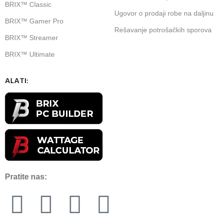
BRIX™ Classic
Ugovor o prodaji robe na daljinu
BRIX™ Gamer Pro
Rešavanje potrošačkih sporova
BRIX™ Streamer
BRIX™ Ultimate
ALATI:
Pratite nas: