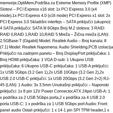
memorije,OptiMem,Podrška za Extreme Memory Profile (XMP)
Slotovi – PCI Express x16 slot: 1x PCI Express 3.0 (x4
mode),1x PCI Express 4.0 (x16 mode) PCI Express x1 slot: 2x
PCI Express 3.0 Skladišni interfejs – SATA priključci (ukupno):
4 SATA priključci: SATA III 6Gbps Broj M.2 slotova: 3 RAID:
RAID 0,RAID 1,RAID 10,RAID 5 Mreža – Žična mreža (LAN):
2.5GBase-T (Gigabit) Model: Realtek Audio – Broj kanala: 8
(7.1) Model: Realtek Napomena: Audio Shielding,PCB izolacija
Priključci na zadnjem panelu – Broj DisplayPort priključaka: 1
Broj HDMI priključaka: 1 VGA D-sub: 1 Ukupno USB
priključaka: 6 Ukupno USB-C priključaka: 1 USB-A priključci:
1x USB 5Gbps (3.2 Gen 1),2x USB 10Gbps (3.2 Gen 2),2x
USB 2.0 USB-C priključci: 1x USB 20Gbps (3.2 Gen 2×2) RJ-
45 (LAN): 1 Audio: 3x 3.5mm Unutrašnji priključci – Naponski
priključci: 1x 8 pin 12V Power Connector,ATX 24pin USB-A: 1
x podrška za 2 USB 5Gbps porta,2 x podrška za 4 USB 2.0
porta USB-C: 1 x podrška za 1 USB 5Gbps port Audio: Front
panel audio Ostali priključci: 1 x 14-1 pin SPI TPM header,1 x