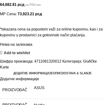
64,682.81
рсд
sa PDV-om
MP Cena:
73,923.21
рсд
*Iskazana cena sa popustom važi za online kupovinu, kao i za
kupovinu u prodavnici za gotovinski način plaćanja.
Нема на залихама
Add to wishlist
Шифра производа:
4711081320012
Категорија:
Grafičke
Karte
ДОДАТНЕ ИНФОРМАЦИЈЕ
ОПИС
DOSTAVA & SLANJE
Додатне информације
ASUS
PROIZVOĐAČ
PROIZVOĐAČ