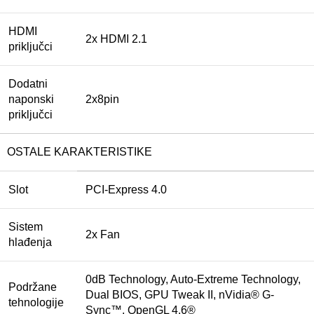
HDMI
2x HDMI 2.1
priključci
Dodatni
naponski
2x8pin
priključci
OSTALE KARAKTERISTIKE
Slot
PCI-Express 4.0
Sistem
2x Fan
hlađenja
0dB Technology, Auto-Extreme Technology,
Podržane
Dual BIOS, GPU Tweak II, nVidia® G-
tehnologije
Sync™, OpenGL 4.6®