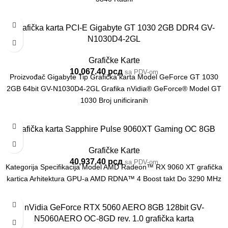
Grafička karta PCI-E Gigabyte GT 1030 2GB DDR4 GV-
N1030D4-2GL
Grafičke Karte
10,067.40
рсд
sa PDV-om
Proizvođač Gigabyte Tip Grafička karta Model GeForce GT 1030
2GB 64bit GV-N1030D4-2GL Grafika nVidia® GeForce® Model GT
1030 Broj unificiranih
Grafička karta Sapphire Pulse 9060XT Gaming OC 8GB
Grafičke Karte
40,937.40
рсд
sa PDV-om
Kategorija Specifikacija Model AMD Radeon™ RX 9060 XT grafička
kartica Arhitektura GPU-a AMD RDNA™ 4 Boost takt Do 3290 MHz
nVidia GeForce RTX 5060 AERO 8GB 128bit GV-
N5060AERO OC-8GD rev. 1.0 grafička karta