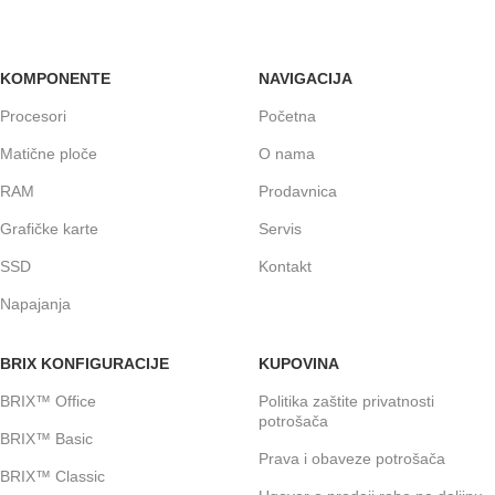
KOMPONENTE
NAVIGACIJA
Procesori
Početna
Matične ploče
O nama
RAM
Prodavnica
Grafičke karte
Servis
SSD
Kontakt
Napajanja
BRIX KONFIGURACIJE
KUPOVINA
BRIX™ Office
Politika zaštite privatnosti
potrošača
BRIX™ Basic
Prava i obaveze potrošača
BRIX™ Classic