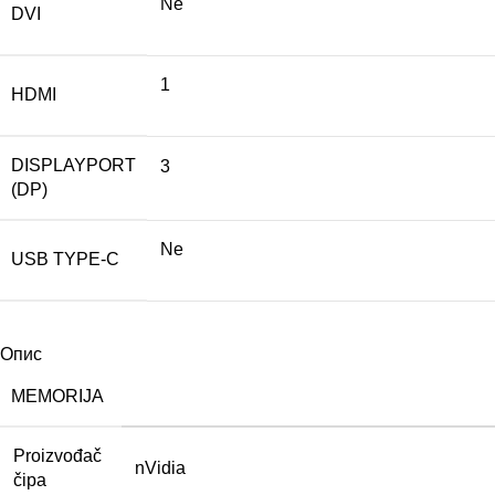
Ne
DVI
1
HDMI
DISPLAYPORT
3
(DP)
Ne
USB TYPE-C
Опис
MEMORIJA
Proizvođač
nVidia
čipa