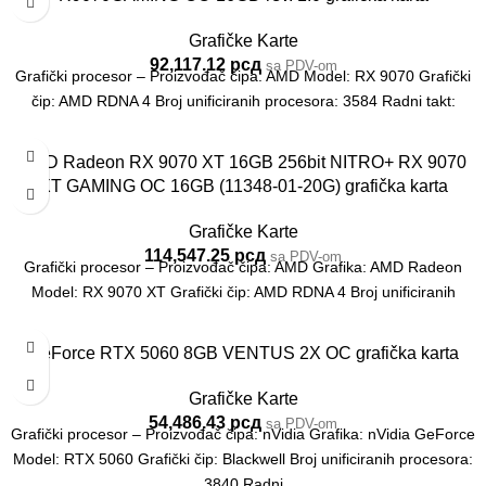
Grafičke Karte
92,117.12
рсд
sa PDV-om
Grafički procesor – Proizvođač čipa: AMD Model: RX 9070 Grafički
čip: AMD RDNA 4 Broj unificiranih procesora: 3584 Radni takt:
AMD Radeon RX 9070 XT 16GB 256bit NITRO+ RX 9070
XT GAMING OC 16GB (11348-01-20G) grafička karta
Grafičke Karte
114,547.25
рсд
sa PDV-om
Grafički procesor – Proizvođač čipa: AMD Grafika: AMD Radeon
Model: RX 9070 XT Grafički čip: AMD RDNA 4 Broj unificiranih
GeForce RTX 5060 8GB VENTUS 2X OC grafička karta
Grafičke Karte
54,486.43
рсд
sa PDV-om
Grafički procesor – Proizvođač čipa: nVidia Grafika: nVidia GeForce
Model: RTX 5060 Grafički čip: Blackwell Broj unificiranih procesora:
3840 Radni