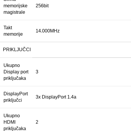
memorijske
256bit
magistrale
Takt
14.000MHz
memorije
PRIKLJUČCI
Ukupno
Display port
3
priključaka
DisplayPort
3x DisplayPort 1.4a
priključci
Ukupno
HDMI
2
priključaka