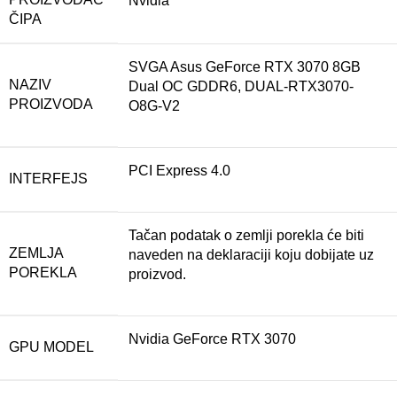
Nvidia
ČIPA
SVGA Asus GeForce RTX 3070 8GB
NAZIV
Dual OC GDDR6, DUAL-RTX3070-
PROIZVODA
O8G-V2
PCI Express 4.0
INTERFEJS
Tačan podatak o zemlji porekla će biti
ZEMLJA
naveden na deklaraciji koju dobijate uz
POREKLA
proizvod.
Nvidia GeForce RTX 3070
GPU MODEL