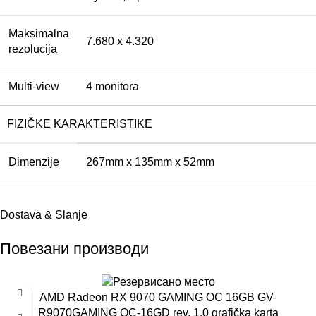
Maksimalna
7.680 x 4.320
rezolucija
Multi-view
4 monitora
FIZIČKE KARAKTERISTIKE
Dimenzije
267mm x 135mm x 52mm
Dostava & Slanje
Повезани производи
AMD Radeon RX 9070 GAMING OC 16GB GV-
R9070GAMING OC-16GD rev. 1.0 grafička karta