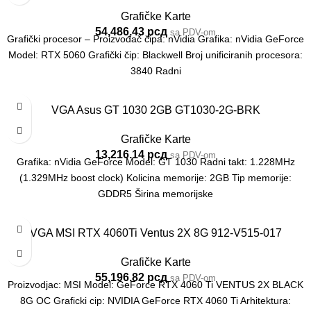
Grafičke Karte
54,486.43
рсд
sa PDV-om
Grafički procesor – Proizvođač čipa: nVidia Grafika: nVidia GeForce
Model: RTX 5060 Grafički čip: Blackwell Broj unificiranih procesora:
3840 Radni
VGA Asus GT 1030 2GB GT1030-2G-BRK
Grafičke Karte
13,216.14
рсд
sa PDV-om
Grafika: nVidia GeForce Model: GT 1030 Radni takt: 1.228MHz
(1.329MHz boost clock) Kolicina memorije: 2GB Tip memorije:
GDDR5 Širina memorijske
VGA MSI RTX 4060Ti Ventus 2X 8G 912-V515-017
Grafičke Karte
55,196.82
рсд
sa PDV-om
Proizvodjac: MSI Model: GeForce RTX 4060 Ti VENTUS 2X BLACK
8G OC Graficki cip: NVIDIA GeForce RTX 4060 Ti Arhitektura: