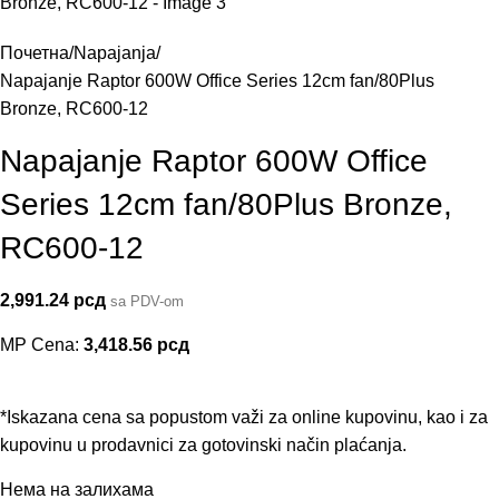
Почетна
Napajanja
Napajanje Raptor 600W Office Series 12cm fan/80Plus
Bronze, RC600-12
Napajanje Raptor 600W Office
Series 12cm fan/80Plus Bronze,
RC600-12
2,991.24
рсд
sa PDV-om
MP Cena:
3,418.56
рсд
*Iskazana cena sa popustom važi za online kupovinu, kao i za
kupovinu u prodavnici za gotovinski način plaćanja.
Нема на залихама