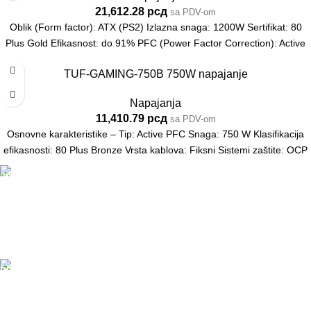
21,612.28
рсд
sa PDV-om
Oblik (Form factor): ATX (PS2) Izlazna snaga: 1200W Sertifikat: 80
Plus Gold Efikasnost: do 91% PFC (Power Factor Correction): Active
TUF-GAMING-750B 750W napajanje
Napajanja
11,410.79
рсд
sa PDV-om
Osnovne karakteristike – Tip: Active PFC Snaga: 750 W Klasifikacija
efikasnosti: 80 Plus Bronze Vrsta kablova: Fiksni Sistemi zaštite: OCP
DOSTAVA
Pakete šaljemo PostExpress-om. Dostava je besplatna
za porudžbine veće od 15.000 rsd uz obavezno
avansno plaćanje
ODLOŽENO PLAĆANJE
Čekovima do 6 rata, kao i kreditnim karticama