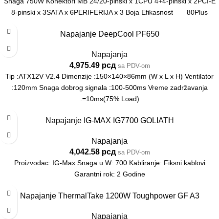
Snaga 750W Konektori MB 24/20-pinski x 1CPU 4+4-pinski x 2PCI-E
8-pinski x 3SATA x 6PERIFERIJA x 3 Boja Efikasnost 80Plus
Napajanje DeepCool PF650
Napajanja
4,975.49
рсд
sa PDV-om
Tip :ATX12V V2.4 Dimenzije :150×140×86mm (W x L x H) Ventilator
:120mm Snaga dobrog signala :100-500ms Vreme zadržavanja
:=10ms(75% Load)
Napajanje IG-MAX IG7700 GOLIATH
Napajanja
4,042.58
рсд
sa PDV-om
Proizvodac: IG-Max Snaga u W: 700 Kabliranje: Fiksni kablovi
Garantni rok: 2 Godine
Napajanje ThermalTake 1200W Toughpower GF A3
Napajanja