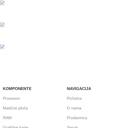
PLAĆANJE KARTICAMA
U maloprodajnom objektu
24/7 PODRŠKA
Brinemo o vašim mašinama
GARANCIJA
Garancija i fiskalni račun za sve
KOMPONENTE
NAVIGACIJA
Procesori
Početna
Matične ploče
O nama
RAM
Prodavnica
Grafičke karte
Servis