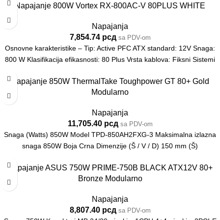
Napajanje 800W Vortex RX-800AC-V 80PLUS WHITE
Napajanja
7,854.74
рсд
sa PDV-om
Osnovne karakteristike – Tip: Active PFC ATX standard: 12V Snaga:
800 W Klasifikacija efikasnosti: 80 Plus Vrsta kablova: Fiksni Sistemi
Napajanje 850W ThermalTake Toughpower GT 80+ Gold
Modularno
Napajanja
11,705.40
рсд
sa PDV-om
Snaga (Watts) 850W Model TPD-850AH2FXG-3 Maksimalna izlazna
snaga 850W Boja Crna Dimenzije (Š / V / D) 150 mm (Š)
Napajanje ASUS 750W PRIME-750B BLACK ATX12V 80+
Bronze Modularno
Napajanja
8,807.40
рсд
sa PDV-om