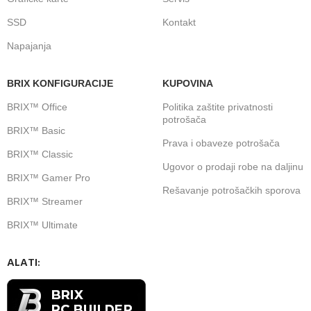
SSD
Kontakt
Napajanja
BRIX KONFIGURACIJE
KUPOVINA
BRIX™ Office
Politika zaštite privatnosti
potrošača
BRIX™ Basic
Prava i obaveze potrošača
BRIX™ Classic
Ugovor o prodaji robe na daljinu
BRIX™ Gamer Pro
Rešavanje potrošačkih sporova
BRIX™ Streamer
BRIX™ Ultimate
ALATI: