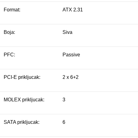
Format:
ATX 2.31
Boja:
Siva
PFC:
Passive
PCI-E prikljucak:
2 x 6+2
MOLEX prikljucak:
3
SATA prikljucak:
6