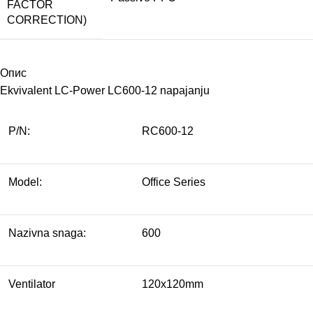
FACTOR
CORRECTION)
Опис
Ekvivalent LC-Power LC600-12 napajanju
P/N:
RC600-12
Model:
Office Series
Nazivna snaga:
600
Ventilator
120x120mm