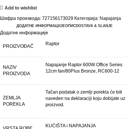
Add to wishlist
Шифра производа:
727156173029
Категорија:
Napajanja
ДОДАТНЕ ИНФОРМАЦИЈЕ
ОПИС
DOSTAVA & SLANJE
Додатне информације
Raptor
PROIZVOĐAČ
Napajanje Raptor 600W Office Series
NAZIV
12cm fan/80Plus Bronze, RC600-12
PROIZVODA
Tačan podatak o zemlji porekla će biti
ZEMLJA
naveden na deklaraciji koju dobijate uz
POREKLA
proizvod.
KUĆIŠTA i NAPAJANJA
VRSTA ROBE