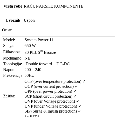
Vrsta robe
RAČUNARSKE KOMPONENTE
Uvoznik
Uspon
Опис
Model:
System Power 11
Snaga:
650 W
®
Efikasnost:
80 PLUS
Bronze
Modularno:
NE
Topologija:
Double forward + DC-DC
Napon:
200 – 240
Frekvencija:
50Hz
OTP (over temperature protection) ✓
OCP (over current protection) ✓
OPP (over power protection) ✓
Zaštita:
SCP (short circuit protection) ✓
OVP (over Voltage protection) ✓
UVP (under Voltage protection) ✓
SIP (Surge & Inrush protection) ✓
1x PATA