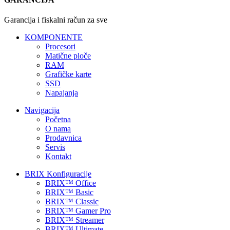
Garancija i fiskalni račun za sve
KOMPONENTE
Procesori
Matične ploče
RAM
Grafičke karte
SSD
Napajanja
Navigacija
Početna
O nama
Prodavnica
Servis
Kontakt
BRIX Konfiguracije
BRIX™ Office
BRIX™ Basic
BRIX™ Classic
BRIX™ Gamer Pro
BRIX™ Streamer
BRIX™ Ultimate