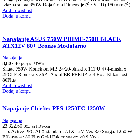
izlazna snaga 850W Boja Crna Dimenzije (Š / V / D) 150 mm (Š)
Add to wishlist
Dodaj u korpu
Napajanje ASUS 750W PRIME-750B BLACK
ATX12V 80+ Bronze Modularno
Napajanja
8,807.40
рсд
sa PDV-om
Snaga 750W Konektori MB 24/20-pinski x 1CPU 4+4-pinski x
2PCI-E 8-pinski x 3SATA x 6PERIFERIJA x 3 Boja Efikasnost
80Plus
Add to wishlist
Dodaj u korpu
Napajanje Chieftec PPS-1250FC 1250W
Napajanja
23,322.60
рсд
sa PDV-om
Tip: Active PFC ATX standard: ATX 12V Ver. 3.0 Snaga: 1250 W
Efikasnost: 80 Plus Gold Faktor snage: >0.9 Vrsta