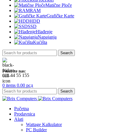
Matične Ploče
RAM
Grafičke Karte
HDD
SSD
Hlađenje
Napajanja
Kućišta
Search
Pozovite nas:
011 44 55 155
0
items
0.00
рсд
Search
Početna
Prodavnica
Alati
Wattage Kalkulator
PC Builder