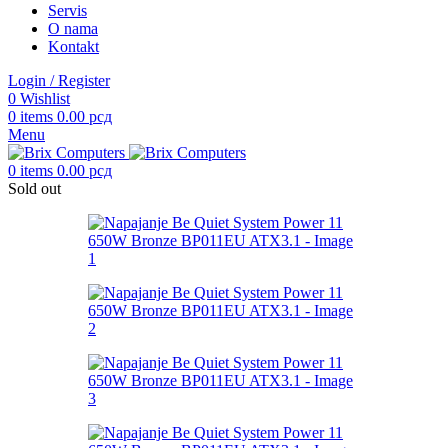
Servis
O nama
Kontakt
Login / Register
0
Wishlist
0
items
0.00
рсд
Menu
0
items
0.00
рсд
Sold out