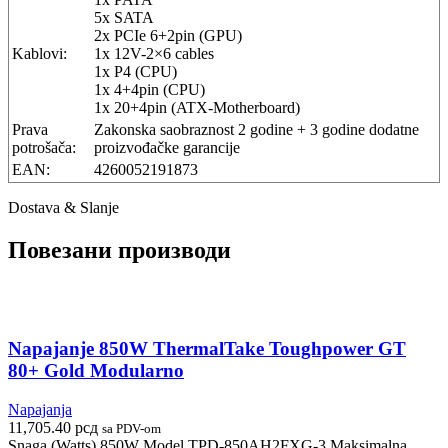
5x SATA
2x PCIe 6+2pin (GPU)
Kablovi:
1x 12V-2×6 cables
1x P4 (CPU)
1x 4+4pin (CPU)
1x 20+4pin (ATX-Motherboard)
Prava
Zakonska saobraznost 2 godine + 3 godine dodatne
potrošača:
proizvođačke garancije
EAN:
4260052191873
Dostava & Slanje
Повезани производи
Napajanje 850W ThermalTake Toughpower GT
80+ Gold Modularno
Napajanja
11,705.40
рсд
sa PDV-om
Snaga (Watts) 850W Model TPD-850AH2FXG-3 Maksimalna