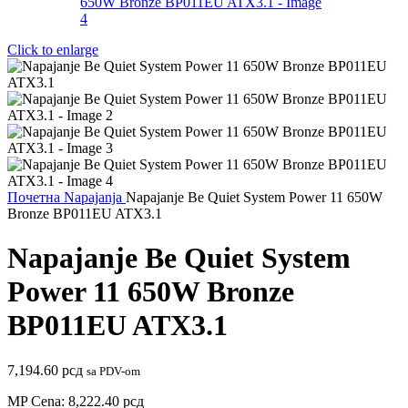
Click to enlarge
Почетна
Napajanja
Napajanje Be Quiet System Power 11 650W
Bronze BP011EU ATX3.1
Napajanje Be Quiet System
Power 11 650W Bronze
BP011EU ATX3.1
7,194.60
рсд
sa PDV-om
MP Cena:
8,222.40
рсд