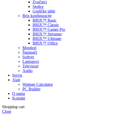
Zvučnici
Stolice
Grafičke table
Brix konfiguracije
BRIX™ Basic
BRIX™ Classic
BRIX™ Gamer Pro
BRIX™ Streamer
BRIX™ Ultimate
BRIX™ Office
Monitori
Štampači
Softver
Laptopovi
Televizori
Audio
Servis
Alati
Wattage Calculator
PC Builder
O nama
Kontakt
Shopping cart
Close