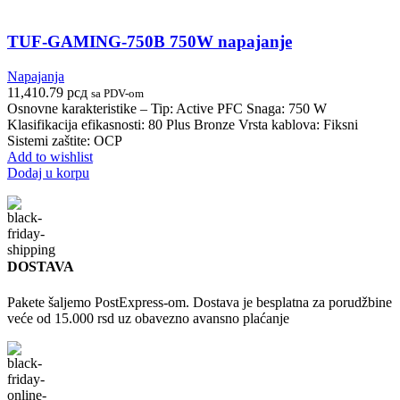
TUF-GAMING-750B 750W napajanje
Napajanja
11,410.79
рсд
sa PDV-om
Osnovne karakteristike – Tip: Active PFC Snaga: 750 W
Klasifikacija efikasnosti: 80 Plus Bronze Vrsta kablova: Fiksni
Sistemi zaštite: OCP
Add to wishlist
Dodaj u korpu
DOSTAVA
Pakete šaljemo PostExpress-om. Dostava je besplatna za porudžbine
veće od 15.000 rsd uz obavezno avansno plaćanje