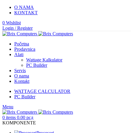
O NAMA
KONTAKT
0
Wishlist
Login / Register
Početna
Prodavnica
Alati
Wattage Kalkulator
PC Builder
Servis
O nama
Kontakt
WATTAGE CALCULATOR
PC Builder
Menu
0
items
0.00
рсд
KOMPONENTE
Procesori