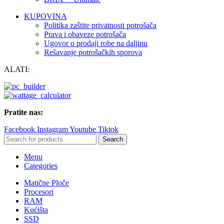
KUPOVINA
Politika zaštite privatnosti potrošača
Prava i obaveze potrošača
Ugovor o prodaji robe na daljinu
Rešavanje potrošačkih sporova
ALATI:
Pratite nas:
Facebook
Instagram
Youtube
Tiktok
Search
Menu
Categories
Matične Ploče
Procesori
RAM
Kućišta
SSD