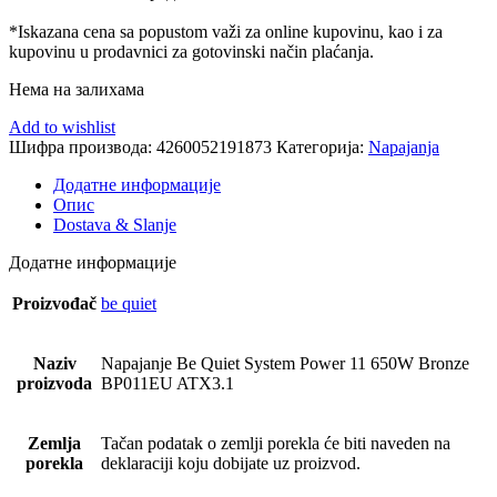
*Iskazana cena sa popustom važi za online kupovinu, kao i za
kupovinu u prodavnici za gotovinski način plaćanja.
Нема на залихама
Add to wishlist
Шифра производа:
4260052191873
Категорија:
Napajanja
Додатне информације
Опис
Dostava & Slanje
Додатне информације
Proizvođač
be quiet
Naziv
Napajanje Be Quiet System Power 11 650W Bronze
proizvoda
BP011EU ATX3.1
Zemlja
Tačan podatak o zemlji porekla će biti naveden na
porekla
deklaraciji koju dobijate uz proizvod.