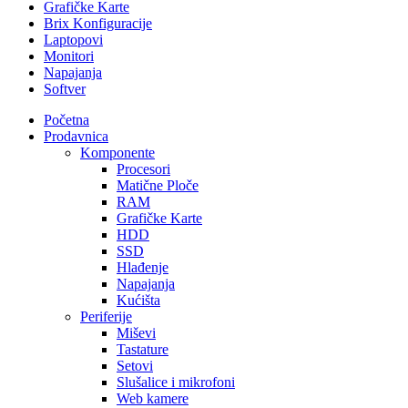
Grafičke Karte
Brix Konfiguracije
Laptopovi
Monitori
Napajanja
Softver
Početna
Prodavnica
Komponente
Procesori
Matične Ploče
RAM
Grafičke Karte
HDD
SSD
Hlađenje
Napajanja
Kućišta
Periferije
Miševi
Tastature
Setovi
Slušalice i mikrofoni
Web kamere