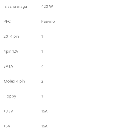
Izlazna snaga
420 W
PFC
Pasivno
20+4 pin
1
4pin 12V
1
SATA
4
Molex 4 pin
2
Floppy
1
+3.3V
16A
+5V
16A