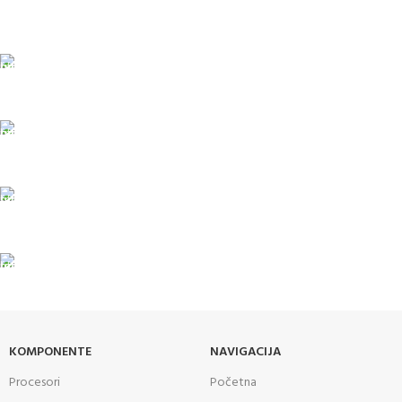
Pakete šaljemo PostExpress-om. Dostava je besplatna za
porudžbine veće od 15.000 rsd uz obavezno avansno plaćanje
ODLOŽENO PLAĆANJE
Čekovima do 6 rata, kao i kreditnim karticama
PLAĆANJE KARTICAMA
U maloprodajnom objektu
24/7 PODRŠKA
Brinemo o vašim mašinama
GARANCIJA
Garancija i fiskalni račun za sve
KOMPONENTE
NAVIGACIJA
Procesori
Početna