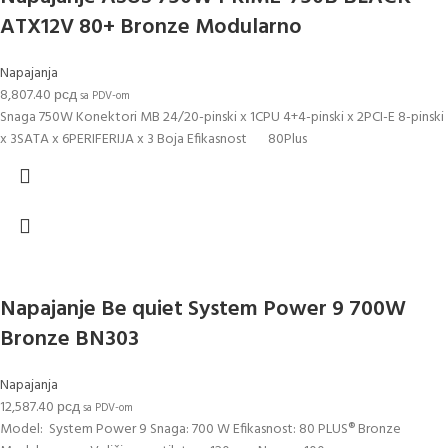
ATX12V 80+ Bronze Modularno
Napajanja
8,807.40
рсд
sa PDV-om
Snaga 750W Konektori MB 24/20-pinski x 1CPU 4+4-pinski x 2PCI-E 8-pinski
x 3SATA x 6PERIFERIJA x 3 Boja Efikasnost 80Plus
Napajanje Be quiet System Power 9 700W
Bronze BN303
Napajanja
12,587.40
рсд
sa PDV-om
Model: System Power 9 Snaga: 700 W Efikasnost: 80 PLUS® Bronze