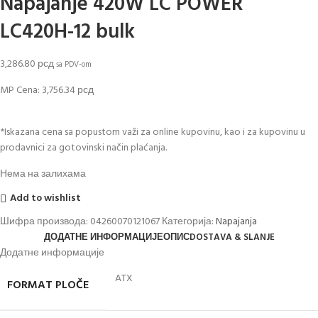
Napajanje 420W LC POWER
LC420H-12 bulk
3,286.80
рсд
sa PDV-om
MP Cena:
3,756.34
рсд
*Iskazana cena sa popustom važi za online kupovinu, kao i za kupovinu u
prodavnici za gotovinski način plaćanja.
Нема на залихама
Add to wishlist
Шифра производа:
04260070121067
Категорија:
Napajanja
ДОДАТНЕ ИНФОРМАЦИЈЕ
ОПИС
DOSTAVA & SLANJE
Додатне информације
ATX
FORMAT PLOČE