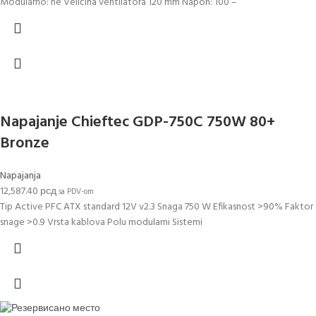
Modularno: ne Veličina ventilatora 120 mm Napon: 100 –
Napajanje Chieftec GDP-750C 750W 80+
Bronze
Napajanja
12,587.40
рсд
sa PDV-om
Tip Active PFC ATX standard 12V v2.3 Snaga 750 W Efikasnost >90% Faktor
snage >0.9 Vrsta kablova Polu modularni Sistemi