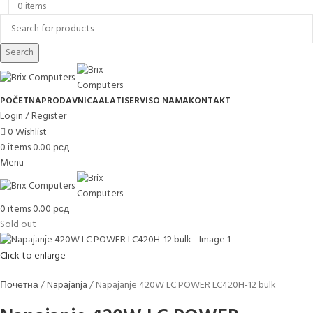
0
items
Search
POČETNA
PRODAVNICA
ALATI
SERVIS
O NAMA
KONTAKT
Login / Register
0
Wishlist
0
items
0.00
рсд
Menu
0
items
0.00
рсд
Sold out
Click to enlarge
Почетна
Napajanja
Napajanje 420W LC POWER LC420H-12 bulk