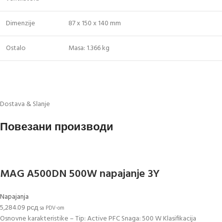
Dimenzije
87 x 150 x 140 mm
Ostalo
Masa: 1.366 kg
Dostava & Slanje
Повезани производи
MAG A500DN 500W napajanje 3Y
Napajanja
5,284.09
рсд
sa PDV-om
Osnovne karakteristike – Tip: Active PFC Snaga: 500 W Klasifikacija