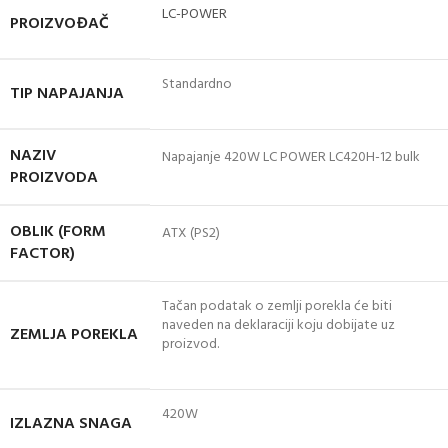
LC-POWER
PROIZVOĐAČ
Standardno
TIP NAPAJANJA
NAZIV
Napajanje 420W LC POWER LC420H-12 bulk
PROIZVODA
OBLIK (FORM
ATX (PS2)
FACTOR)
Tačan podatak o zemlji porekla će biti
naveden na deklaraciji koju dobijate uz
ZEMLJA POREKLA
proizvod.
420W
IZLAZNA SNAGA