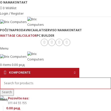
O NAMA
KONTAKT
0
Wishlist
Login / Register
POČETNA
PRODAVNICA
ALATI
SERVIS
O NAMA
KONTAKT
WATTAGE CALCULATOR
PC BUILDER
Menu
0
items
0.00
рсд
KOMPONENTE
Search
Pozovite nas:
011 44 55 155
0.00
рсд