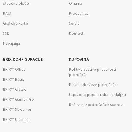
Matične ploče
O nama
RAM
Prodavnica
Grafičke karte
Servis
SSD
Kontakt
Napajanja
BRIX KONFIGURACIJE
KUPOVINA
BRIX™ Office
Politika zaštite privatnosti
potrošača
BRIX™ Basic
Prava i obaveze potrošača
BRIX™ Classic
Ugovor o prodaji robe na daljinu
BRIX™ Gamer Pro
Rešavanje potrošačkih sporova
BRIX™ Streamer
BRIX™ Ultimate