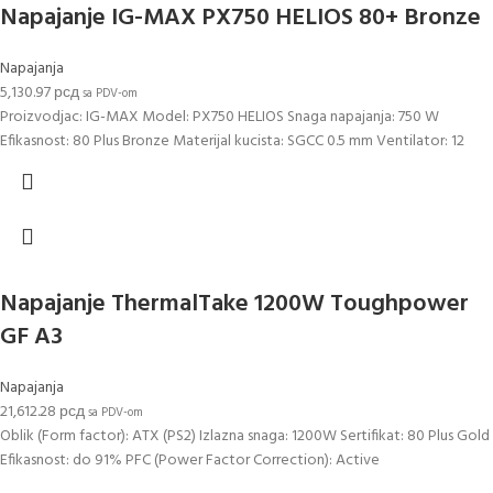
Napajanje IG-MAX PX750 HELIOS 80+ Bronze
Napajanja
5,130.97
рсд
sa PDV-om
Proizvodjac: IG-MAX Model: PX750 HELIOS Snaga napajanja: 750 W
Efikasnost: 80 Plus Bronze Materijal kucista: SGCC 0.5 mm Ventilator: 12
Napajanje ThermalTake 1200W Toughpower
GF A3
Napajanja
21,612.28
рсд
sa PDV-om
Oblik (Form factor): ATX (PS2) Izlazna snaga: 1200W Sertifikat: 80 Plus Gold
Efikasnost: do 91% PFC (Power Factor Correction): Active