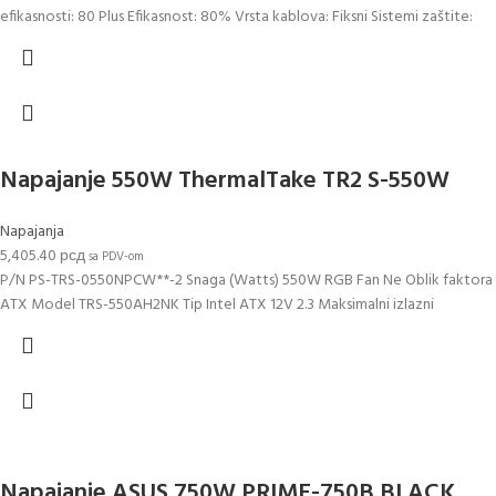
efikasnosti: 80 Plus Efikasnost: 80% Vrsta kablova: Fiksni Sistemi zaštite:
Napajanje 550W ThermalTake TR2 S-550W
Napajanja
5,405.40
рсд
sa PDV-om
P/N PS-TRS-0550NPCW**-2 Snaga (Watts) 550W RGB Fan Ne Oblik faktora
ATX Model TRS-550AH2NK Tip Intel ATX 12V 2.3 Maksimalni izlazni
Napajanje ASUS 750W PRIME-750B BLACK