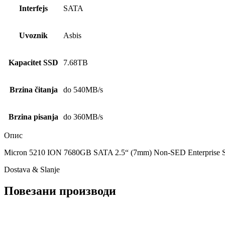
Interfejs
SATA
Uvoznik
Asbis
Kapacitet SSD
7.68TB
Brzina čitanja
do 540MB/s
Brzina pisanja
do 360MB/s
Опис
Micron 5210 ION 7680GB SATA 2.5“ (7mm) Non-SED Enterprise
Dostava & Slanje
Повезани производи