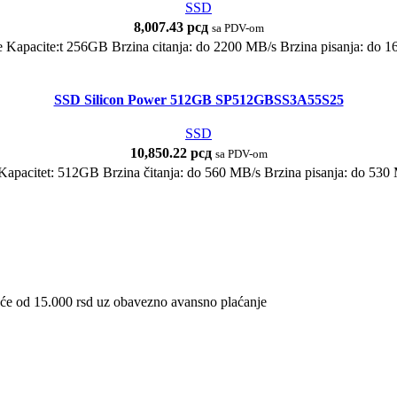
SSD
8,007.43
рсд
sa PDV-om
e Kapacite:t 256GB Brzina citanja: do 2200 MB/s Brzina pisanja: do 
SSD Silicon Power 512GB SP512GBSS3A55S25
SSD
10,850.22
рсд
sa PDV-om
I Kapacitet: 512GB Brzina čitanja: do 560 MB/s Brzina pisanja: do 53
eće od 15.000 rsd uz obavezno avansno plaćanje