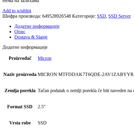
Нема на залихама
Add to wishlist
Шифра производа:
649528926548
Категорије:
SSD
,
SSD Server
Додатне информације
Опис
Dostava & Slanje
Додатне информације
Proizvođač
Micron
Naziv proizvoda
MICRON MTFDDAK7T6QDE-2AV1ZABYYR
Zemlja porekla
Tačan podatak o zemlji porekla će biti naveden na d
Format SSD
2.5"
Vrsta robe
SSD