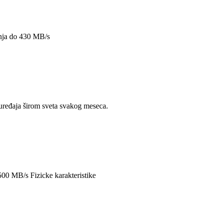
isanja do 430 MB/s
uređaja širom sveta svakog meseca.
00 MB/s Fizicke karakteristike