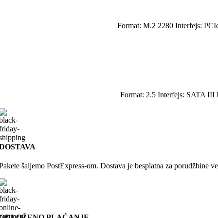
Format: M.2 2280 Interfejs: PCI
Format: 2.5 Interfejs: SATA II
DOSTAVA
Pakete šaljemo PostExpress-om. Dostava je besplatna za porudžbine v
ODLOŽENO PLAĆANJE