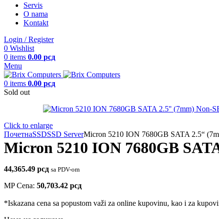
Servis
O nama
Kontakt
Login / Register
0
Wishlist
0
items
0.00
рсд
Menu
0
items
0.00
рсд
Sold out
Click to enlarge
Почетна
SSD
SSD Server
Micron 5210 ION 7680GB SATA 2.5“ (7m
Micron 5210 ION 7680GB SATA
44,365.49
рсд
sa PDV-om
MP Cena:
50,703.42
рсд
*Iskazana cena sa popustom važi za online kupovinu, kao i za kupovin