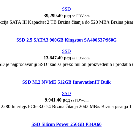
SSD
39,299.40
рсд
sa PDV-om
cija SATA III Kapacitet 2 TB Brzina čitanja do 520 MB/s Brzina p
SSD 2.5 SATA3 960GB Kingston SA400S37/960G
SSD
13,847.40
рсд
sa PDV-om
 je najprodavaniji SSD ikad sa preko milion proizvedenih i prodatih 
SSD M.2 NVME 512GB InnovationIT Bulk
SSD
9,941.40
рсд
sa PDV-om
280 Interfejs PCIe 3.0 ×4 Brzina čitanja 2042 MB/s Brzina pisanja 15
SSD Silicon Power 256GB P34A60