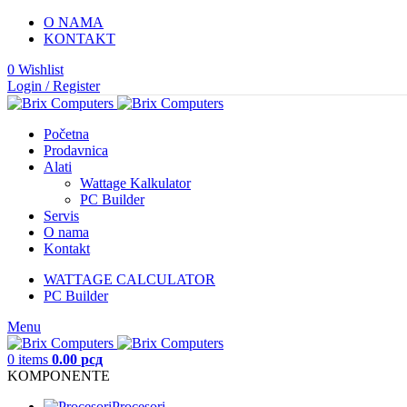
O NAMA
KONTAKT
0
Wishlist
Login / Register
Početna
Prodavnica
Alati
Wattage Kalkulator
PC Builder
Servis
O nama
Kontakt
WATTAGE CALCULATOR
PC Builder
Menu
0
items
0.00
рсд
KOMPONENTE
Procesori