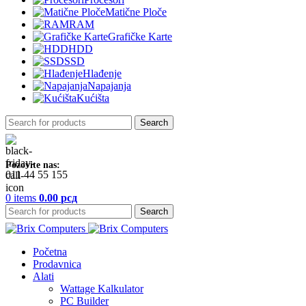
Matične Ploče
RAM
Grafičke Karte
HDD
SSD
Hlađenje
Napajanja
Kućišta
Search
Pozovite nas:
011 44 55 155
0
items
0.00
рсд
Search
Početna
Prodavnica
Alati
Wattage Kalkulator
PC Builder